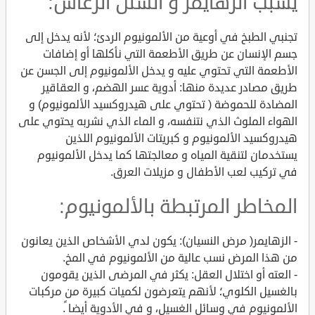
يسبب الزهايمر و الشلل الرعاش:
تجنبي الطبخ في أوعية من الألمونيوم الردئ؛ لأنه يدخل إلى
جسم الإنسان عن طريق الأطعمة التي نأكلها أو إضافات
الأطعمة التي تحتوي عليه و يدخل الألمونيوم إلى الجسن عن
طريق مصادر عديدة منها: أدوية عسر الهضم، و العقاقير
المضادة للحموضة ( تحتوي على هيدروكسيد الألمونيوم) و
الهواء الملوث الذي نتنفسه، و الماء الذي نشربه يحتوي على
هيدروكسيد الألمونيوم و كبريتات الألمونيوم اللذين
يستخدمان لتنقية المياه و معالجتها كما يدخل الألمونيوم
في تركيب لعب الأطفال و مزيلات العرق.
المخاطر المرتبطة بالألمونيوم:
- الزهايمر( مرض النسيان): يكون لدي الأشخاص الذين يعانون
من هذا المرض نسب عالية من الألمونيوم في المخ.
- العته أو اختلال العقل: يكثر في المرضى الذين يقومون
بالغسيل الكلوي؛ لأنهم يتعرضون لكميات كبيرة من مركبات
الألمونيوم في وسائل الغسيل، و في الأدوية أيضا ً.