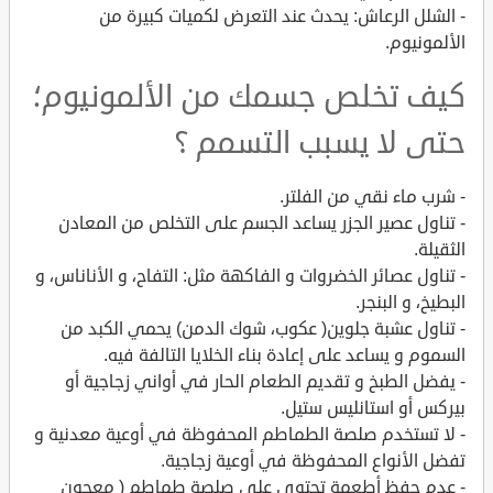
- الشلل الرعاش: يحدث عند التعرض لكميات كبيرة من
الألمونيوم.
كيف تخلص جسمك من الألمونيوم؛
حتى لا يسبب التسمم ؟
- شرب ماء نقي من الفلتر.
- تناول عصير الجزر يساعد الجسم على التخلص من المعادن
الثقيلة.
- تناول عصائر الخضروات و الفاكهة مثل: التفاح، و الأناناس، و
البطيخ، و البنجر.
- تناول عشبة جلوين( عكوب، شوك الدمن) يحمي الكبد من
السموم و يساعد على إعادة بناء الخلايا التالفة فيه.
- يفضل الطبخ و تقديم الطعام الحار في أواني زجاجية أو
بيركس أو استانليس ستيل.
- لا تستخدم صلصة الطماطم المحفوظة في أوعية معدنية و
تفضل الأنواع المحفوظة في أوعية زجاجية.
- عدم حفظ أطعمة تحتوي على صلصة طماطم ( معجون