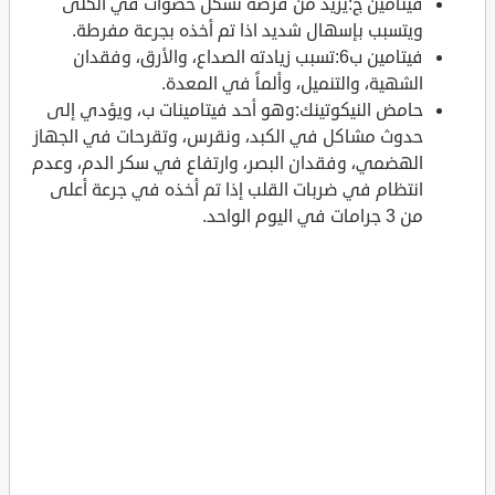
فيتامين ج:يزيد من فرصة تشكّل حصوات في الكلى
ويتسبب بإسهال شديد اذا تم أخذه بجرعة مفرطة.
فيتامين ب6:تسبب زيادته الصداع، والأرق، وفقدان
الشهية، والتنميل، وألماً في المعدة.
حامض النيكوتينك:وهو أحد فيتامينات ب، ويؤدي إلى
حدوث مشاكل في الكبد، ونقرس، وتقرحات في الجهاز
الهضمي، وفقدان البصر، وارتفاع في سكر الدم، وعدم
انتظام في ضربات القلب إذا تم أخذه في جرعة أعلى
من 3 جرامات في اليوم الواحد.