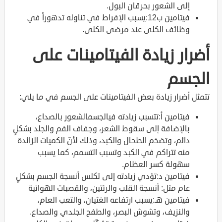
إلى الشعور بحرقان البول.
فيتامين ب12:يسبب الإفراط في تناوله تدهوراً في
وظائف الكلى عند مرضى الكلى.
أضرار زيادة الفيتامينات على
الجسم
تتمثل أضرار زيادة بعض الفيتامينات على الجسم في ما يلي:
فيتامين أ:تتسبب زيادته فيالجسمالشعور بالصداع،
بالإضافة إلى سقوط الشعر، وجفاف الفم والجلد بشكلٍ
دائم، وتضخم الطحال والكبد، وذلك لأنّ الكميات الزائدة
منه تتراكم في الكبد وتسبب التسمم، كما يسبب
سهولة كسر العظام.
فيتامين د:تؤدي زيادته إلى تكلس أنسجة الجسم بشكلٍ
عام مثل: أنسجة القلب والرئتين، والقصبات الهوائية
فيتامين هـ:يسبب ارتفاعه الغثيان، والتعب العام،
والنزيف، وتشوش البصر، والطفح الجلدي والصداع.