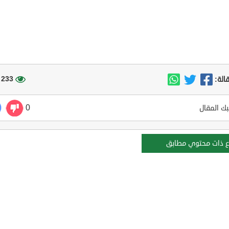
233 مشاهدة
الة:
0
ك المقال
ع ذات محتوي مطابق