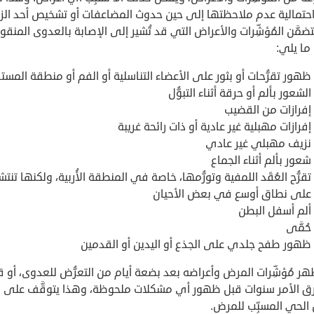
حتمالية عدم ملاحظتها إلى حين حدوث المضاعفات أو تشخيص أحد الز
تضمَّن المُؤشِّرات والأعراض التي قد تُشير إلى الإصابة بالعدوى المنقو
ا ما يلي:
ظهور تقرُّحات أو بثور على الأعضاء التناسلية أو الفم أو منطقة المست
الشعور بألم أو حرقة أثناء التبوُّل
إفرازات من القضيب
إفرازات مهبلية غير عادية أو ذات رائحة غريبة
نزيف مهبلي غير عادي
شعور بألم أثناء الجماع
تقرُّح العُقَد اللمفية وتورُّمها، خاصة في المنطقة الأُربية، ولكنها تنتش
على نطاق أوسع في بعض الأحيان
ألم أسفل البطن
حُمَّى
ظهور طفح جلدي على الجذع أو اليدين أو القدمين
ر مُؤشِّرات المرض وأعراضه بعد بضعة أيام من التعرُّض للعدوى، أو ق
ق الأمر سنوات قبل ظهور أي مشكلات ملحوظة، وهذا يتوقَّف على
 الحي المسبِّب للمرض.