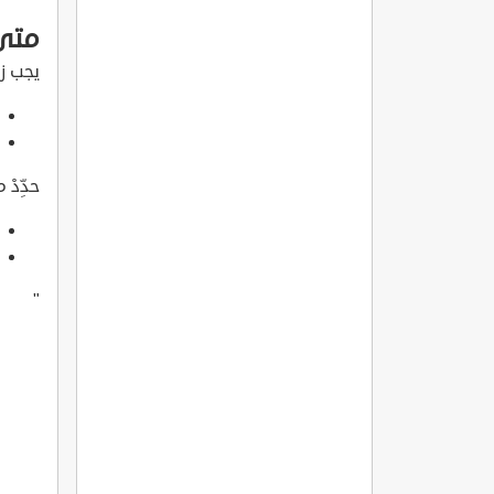
متى 
يجب زي
حدِّدْ
"