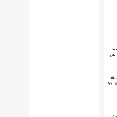
المفاصل
الروماتويدي
نات
ا من
الها
شاركة
هو