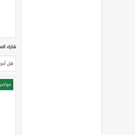
شارك المق
هل أعجب
مواضي