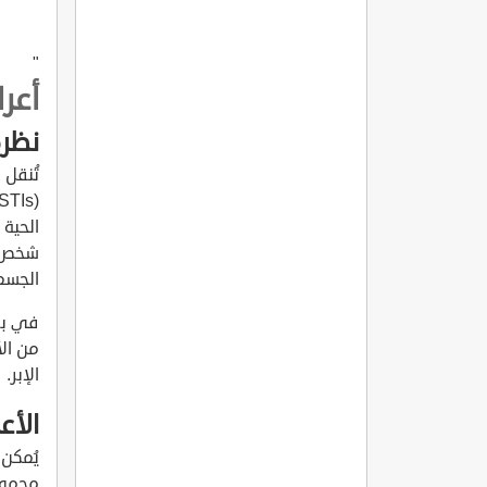
"
أعر
نظرة
الحية 
شخص لآ
الجسم 
في بعض
من الأ
الإبر.
الأع
يُمكن 
مجموعة