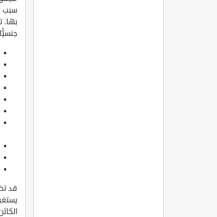
سبب ا
بها. ت
جنسيًّ
قد تظه
يستغر
الكائن