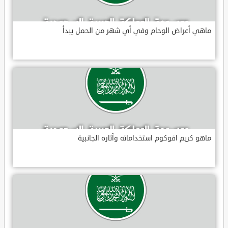
ماهي أعراض الوحام وفي أي شهر من الحمل يبدأ
ماهو كريم افوكوم استخداماته وآثاره الجانبية