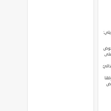
المفاصل
الروماتويدي
يلي:
 الحوض
على
ائيّ
لها
اض