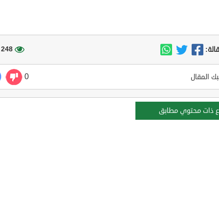
248 مشاهدة
الة:
0
ك المقال
ع ذات محتوي مطابق