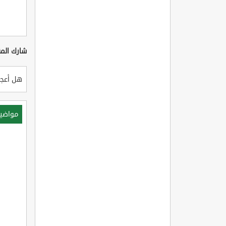
شارك المق
هل أعجب
مواضي