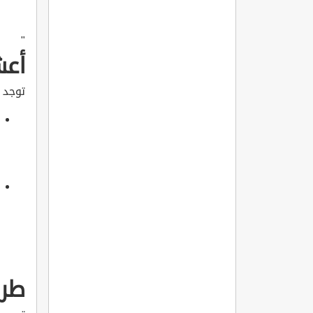
"
أعش
توجد 
طرق