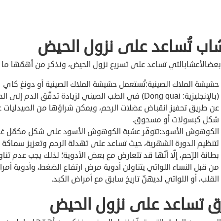
اب تُساعد على نزول الحيض
بعضالأعشابالتي تساعد على تسريع نزول الحيض، ونذكر من أهمّها ما 
حشيشة الملاك الصينية:تُستعمل حشيشة الملاك الصينية أو دونغ كاي
(بالإنجليزية: Dong quai) في الطب الصيني لزيادة تدفّق الدم إلى
عن طريق تحفيز انقباض عضلات الرحم، ويمكن شراؤها من الصيدليات 
شكل كبسولات أو مسحوق.
الكوهوش الأسود:تتوفّر عشبة الكوهوش الأسود على شكل مكمّل غذ
لتنظيم الدورة الشهرية، حيث تساعد على تهدئة الرحم وتعزيز سماكة
بطانة الرّحم، إلّا أنّها قد تتعارض مع بعض الأدوية؛ لذلك يجب عدم تناو
من قبل النساء اللواتي يتناولن أدوية مرض ارتفاع الضغط، وأدوية أمر
القلب، أو اللواتي لديهنّ تاريخ سابق مع أمراض الكبد.
 تساعد على نزول الحيض