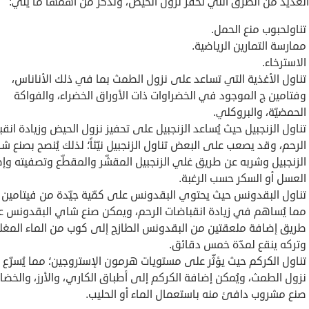
لعديد من الطرق التي تحفّز نزول الحيض، ونذكر من أهمّها ما يلي:
تناولحبوب منع الحمل.
ممارسة التمارين الرياضية.
الاسترخاء.
تناول الأغذية التي تساعد على نزول الطمث بما في ذلك الأناناس،
وفتامين ج الموجود في الخضراوات ذات الأوراق الخضراء، والفواكة
الحمضيّة، والبروكلي.
تناول الزنجبيل حيث يُساعد الزنجبيل على تحفيز نزول الحيض وزيادة انق
الرحم، وقد يصعب على البعض تناول الزنجبيل نيّئاً؛ لذلك يُنصح بصنع ش
الزنجبيل وشربه عن طريق غلي الزنجبيل المقشّر والمقطّع وتصفيته وإ
العسل أو السكر حسب الرغبة.
تناول البقدونس حيث يحتوي البقدونس على كمّية جيّدة من فيتامين 
مما يُساهم في زيادة انقباضات الرحم، ويمكن صنع شاي البقدونس ع
طريق إضافة ملعقتين من البقدونس الطازج إلى كوب من الماء المغ
وتركه ينقع لمدّة خمس دقائق.
تناول الكركم حيث يؤثّر على مستويات هرمون الإستروجين؛ مما يُسرّع 
نزول الطمث، ويُمكن إضافة الكركم إلى أطباق الكاري، والأرز، والخضار،
صنع مشروب دافئ منه باستعمال الماء أو الحليب.