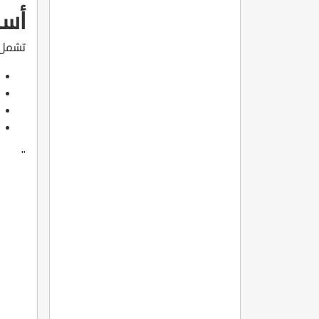
أسب
تشمل أ
"