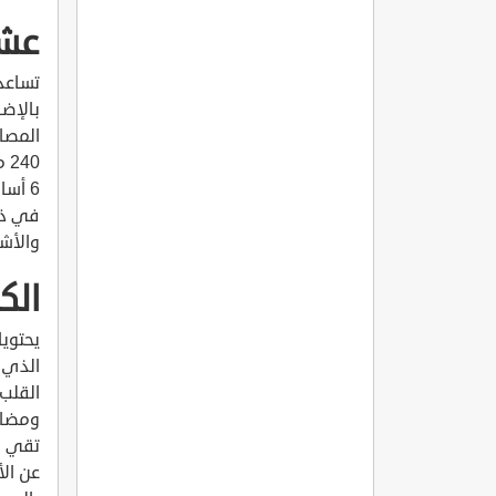
عشب
تساعد 
بالإضا
6 أسا
في ذلك
والأش
الك
يحتوي
الذي ي
القلب 
ومضادا
تقي من
عن الأ