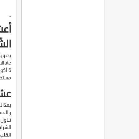
"
أعش
الش
6 أكو
مستخل
عشب
يعدّال
والمس
تناول 
الشراي
القلب؛