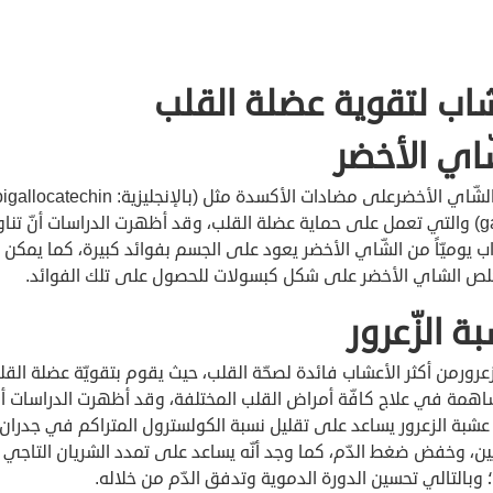
اب لتقوية عضلة القلب
ّاي الأخضر
يحتويالشّاي الأخضرعلى مضادات الأكسدة مثل (بالإنجليزية: atechin
اب يوميّاً من الشّاي الأخضر يعود على الجسم بفوائد كبيرة، كما يمكن 
ص الشاي الأخضر على شكل كبسولات للحصول على تلك الفوائد.
ة الزّعرور
زعرورمن أكثر الأعشاب فائدة لصحّة القلب، حيث يقوم بتقويّة عضلة القل
اهمة في علاج كافّة أمراض القلب المختلفة، وقد أظهرت الدراسات أن
عشبة الزعرور يساعد على تقليل نسبة الكولسترول المتراكم في جدران
ين، وخفض ضغط الدّم، كما وجد أنّه يساعد على تمدد الشريان التاجي 
 وبالتالي تحسين الدورة الدموية وتدفق الدّم من خلاله.