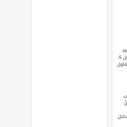
المفاصل
الروماتويدي
epigalloc
gallate) والتي تعمل على حماية عضلة القلب، وقد أظهرت الدراسات أنّ تناول 5-
تناول
ب
ّ
داخل