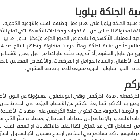
ة الجنكة بيلوبا
عشبة الجنكة بيلوبا على تعزيز عمل وظيفة القلب والأوعية الدّموية،
فة لمحتواها العالي من الفلافونيد ومضادات الأكسدة التي تمنع الأضر
240 ميلل
بيع من تناول العشبة، إلّا أنّه يجب تجنّب تناولها من قبل بعض الأشخاص
 الأطفال، والنساء الحوامل أو المرضعات، والأشخاص المصابين بالصر
خاص الذين يتناولون أدوية مميعة للدم، ومرضة السكري.
ركم
الكركمعلى مادة الكركمين وهي البوليفينول المسؤولة عن اللون الأص
تميز به الكركم، كما يعدّ الكركم من الأعشاب الجيّدة في الحفاظ على
والأوعية الدّموية، حيث تحتوي مادة الكركمين على مضادات الأكسدة،
ت الالتهاب، بالإضافة إلى مضادات السرطان، ومضادات تخثّر الدّم، 
 المشاكل التي قد يتعرّض لها القلب كالالتهابات أو تسمم القلب الن
درياميسين، كما تساهم في الحدّ من ارتفاع مستوى الكولسترول الضارّ