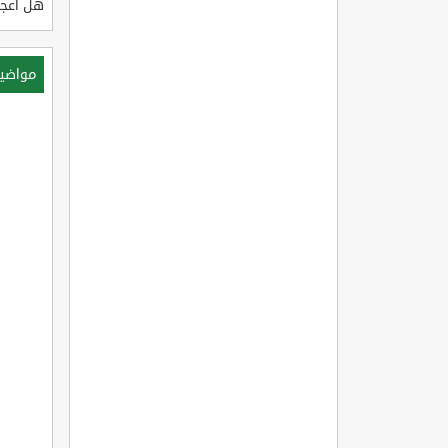
هل أعجب
مواضي