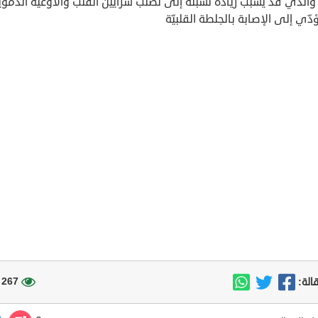
والذي قد يسبب زيادة نسبته إلى تصلّب شرايين القلب والأوعية الدموي
دّي إلى الإصابة بالجلطة القلبيّة
267 مشاهدة
الة: