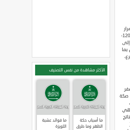
ار
المصاحبة للعمليات التّأكسدية الناتجة عن الجذور الحرّة، ويُفضّل تناول ما بين 120-
غراماً من عشبة الجنكة يوميّاً بجرعات متفاوتة، وتظهر النتائج بعد 4 إلى
 بما
ع،
الأكثر مشاهدة من نفس التصنيف
فر
 صحّة
فهي
اتج
ما أسباب حكة
ما فوائد عشبة
الظهر وما طرق
اللويزة