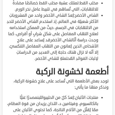
مخلب القط:تمتلك عشبة مخلب القط خصائصًا مضادةً
للالتهاباتِ، التي تُساهم في تثبيط عامل نخر الورم.
الشاي الأخضر:يُعدّ الشاي الأخضر واحد من المشروباتِ
الأكثر شعبيّة في العالم، إذ استخدم الشاي الأخضر للحدِ
من الالتهاباتِ في الجسم، حيثُ من الممكن استخدامه
لعلاجِ التهاب المفاصل على شكلِ شرابٍ أو أقراص، كما
وجدت دراسة أنّالشاي الأخضرقد يُساعد على علاجِ
الأشخاص الذين يُعانون من التهاب المفاصل التنكسيّ،
إلا أنّه لا تزال هناك حاجة إلى العديدِ من الدراساتِ
لإثبات الفوائدِ المُحتملةِ للشاي الأخضر.
أطعمة لخشونة الركبة
توجد بعض الأطعمة التي تُساعد على علاجِ خشونة الركبة،
ونذكر منها ما يأتي:
منتجات الألبان:يُعدّ كلّ من الحليبواللبنمصدرًا غنيًّا
بالكالسيوم، وفيتامين د، اللذان يزيدان من قوةِ العظام،
ممّا يُقلّل من الآلام الناتجة، كما تحتوي الألبان على