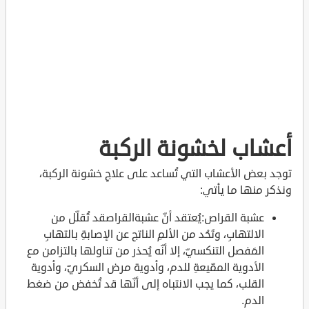
أعشاب لخشونة الركبة
توجد بعض الأعشاب التي تُساعد على علاجِ خشونة الركبة،
ونذكر منها ما يأتي:
عشبة القراص:يُعتقد أنّ عشبةالقراصقد تُقلّل من
الالتهابِ، وتَحُد من الألمِ الناتج عن الإصابةِ بالتهابِ
المَفصل التنكسيّ، إلا أنّه يُحذر من تناولها بالتزامن مع
الأدوية الممّيعةِ للدم، وأدوية مرض السكريّ، وأدوية
القلب، كما يجب الانتباه إلى أنّها قد تُخفض من ضغط
الدم.