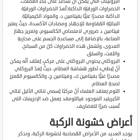
البروتيناتِ التي يمكن أنّ تُساعد على بناءِ العضلات.
الخضراوات الورقيّة الداكنة:تُعدّ الخضراوات الورقيّة
الداكنة مصدرًا غنيًّا بفيتامين د، والمواد الكيميائيّة
النباتيّة المُقاومة للإجهادِ ومضاداتِ الأكسدة، حيثُ يعتبر
فيتامين د ضروري لامتصاصِ الكالسيوم، وتعزيز جهاز
المناعة، بالإضافةِ إلى مساعدةِ الجسم على محاربةِ
العدوى، وتَشمل هذه الخضراوات كلّ من السبانخ،
واللفت، والسلق.
البروكلي:يحتوي البروكلي على مركبٍ يُعتَقد أنّه يمكن
أنّ يُبطيء تَطور هشاشة العظام، حيثُ يُعدّ البروكلي
مصدرًا غنيًّا بفيتامين ك، وفيتامين ج، والكالسيوم المُعزز
لصحةِ العظام.
الثوم:يَعتقد العلماء أنّ مركبًا يُسمي ثنائي الأليل ثنائي
الكبريتيد الموجود فيالثومقد يَعمل ضد الإنزيمات التي
تُسبب ضررًا للغضاريف.
أعراض خشونة الركبة
يوجد العديد من الأعراض المُصاحبة لخشونة الركبة، ونذكر