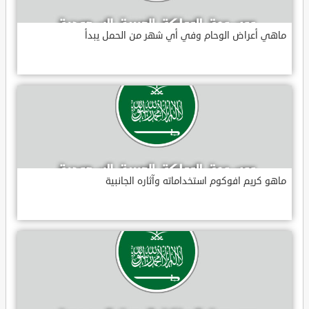
ماهي أعراض الوحام وفي أي شهر من الحمل يبدأ
ماهو كريم افوكوم استخداماته وآثاره الجانبية