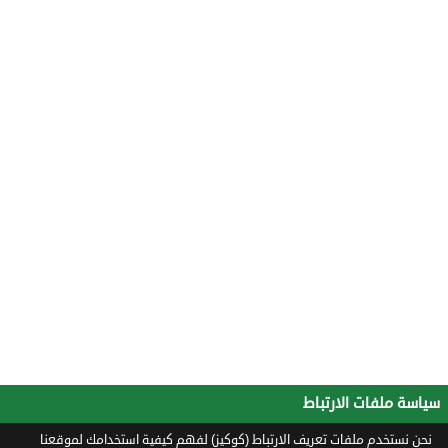
سياسة ملفات الارتباط
نحن نستخدم ملفات تعريف الارتباط (كوكيز) لفهم كيفية استخدامك لموقعنا