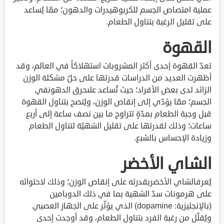
عملية امتصاص الجسم للكربوهيدرات والدهون؛ ممّا يُساعد
على تقليل الرغبة بتناول الطعام.
القهوة
تعدّ القهوة إحدى أكثر المشروبات استهلاكاً في العالم، وقد
أظهرت العديد من الدراسات قدرتها على حلّ مشكلة الوزن
الزائد لدى بعض الأفراد؛ حيث تُساعد علىحرق الدهونفي
الجسم؛ ممّا يؤدّي إلى إنقاص الوزن، ويُنصح بتناول القهوة
قبل وجبة الطعام بمدّةٍ تتراوح ما بين نصف ساعة إلى أربع
ساعات؛ وذلك لقدرتها على تقليل الشهيّة لتناول الطعام
وزيادة الإحساس بالشبع.
الشاي الأخضر
يُعرفالشاي الأخضربقدرته على إنقاص الوزن؛ وذلك لاحتوائه
على هرمونات سدّ الشهية بما في ذلك الدوبامين
(بالإنجليزية: dopamine) الذي يؤثّر على الجهاز العصبي
ويُقلّل من رغبة الفرد بتناول الطعام، وقد أوجدت إحدى