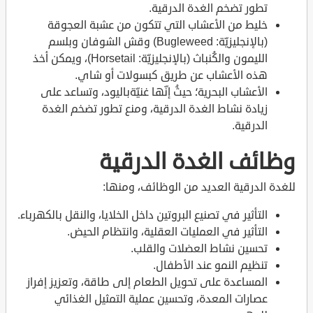
تطور تضخم الغدة الدرقية.
خليط من الأعشاب التي تتكون من عشبة العجوقة
(بالإنجليزيّة: Bugleweed) وقش الشوفان وبلسم
الليمون والكُنباث (بالإنجليزيّة: Horsetail)، ويمكن أخذ
هذه الأعشاب عن طريق كبسولات أو شاي.
الأعشاب البحرية؛ حيثُ إنّها غنيّةباليود، وتساعد على
زيادة نشاط الغدة الدرقية، ومنع تطور تضخم الغدة
الدرقية.
وظائف الغدة الدرقية
للغدة الدرقية العديد من الوظائف، ومنها:
التأثير في تصنيع البروتين داخل الخلايا، والنقل بالكهرباء.
التأثير في العمليات العقلية، وانتظام الحيض.
تحسين نشاط العضلات والقلب.
تنظيم النمو عند الأطفال.
المساعدة على تحويل الطعام إلى طاقة، وتعزيز إفراز
عصارات المعدة، وتحسين عملية التمثيل الغذائي