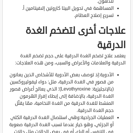
للدهون.
المساهمة في تحويل البيتا كاروتين إلىفيتامين أ.
تسريع إصلاح العظام.
علاجات أخرى لتضخم الغدة
الدرقية
يعتمد علاج تضخم الغدة الدرقية على حجم تضخم الغدة
الدرقية والعلامات والأعراض والسبب، ومن هذه العلاجات:
الأدوية:إذ توصف بعض الأدوية للأشخاص الذين يعانون
من قصورٍ في الغدة الدرقية، مثل: دواء ليفوثيروكسين
(بالإنجليزية: Levothyroxine)؛ الذي يعالج أعراض قصور
الغدة الدرقية، بالإضافة إلى إبطاء إفراز الهرمون
المنشط للغدة الدرقية من الغدة النخامية، ممّا يقلّل
حجم الغدة الدرقية.
العمليات الجراحية:وهي استئصال الغدة الدرقية الكلي
أو الجزئي، وهو خيار عندما تسبب الغدة الدرقية صعوبة
في التنفس أو البلع، أو في بعض الحالات مثل حالات