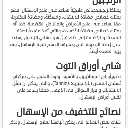
يمتلكالزنجبيلخصائص علاجيّةً تساعد على علاج الإسهال، فهو
يمتلك خصائص مضادّةً للالتهاب، ومُسكّنةً، ومضادّةً للبكتيريا،
ممّا يساعد على علاج الأمراض والمشاكل الهضمية، كما أنّه
يمتلك خصائص مضادّةً للأكسدة، والتي تُعدّ مفيدةً لصحّة
المعدة، وبالإضافة إلى ذلك فإنّ شرب شاي الزنجبيل يساعد
على إعادة الرطوبة التي يخسرها الجسم نتيجة الإسهال، وقد
يريح المعدة أيضاً.
شاي أوراق التوت
تحتويأوراق التوتالأزرق، والأسود، وتوت العليق على مركباتٍ
تُسمّى العفص (بالإنجليزية: Tannins)، والتي يمكن أن تقلّل
الالتهاباتِ وإفرازَ السوائل في الأمعاء، مممّا يساعد على
تقليل أعراض الإسهال.
نصائح للتخفيف من الإسهال
هناك بعض النصائح التي يمكن اتّباعها لعلاج الإسهال، ونذكر