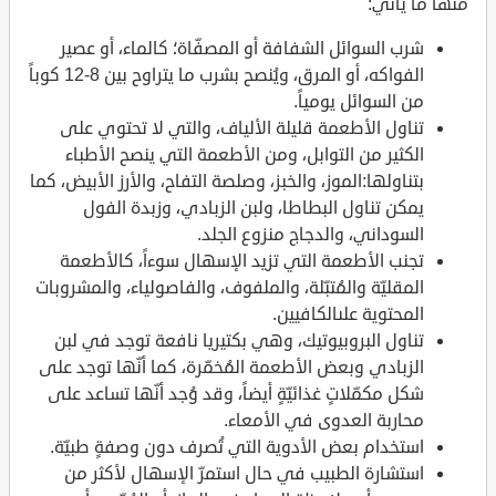
منها ما يأتي:
شرب السوائل الشفافة أو المصفّاة؛ كالماء، أو عصير
الفواكه، أو المرق، ويُنصح بشرب ما يتراوح بين 8-12 كوباً
من السوائل يومياً.
تناول الأطعمة قليلة الألياف، والتي لا تحتوي على
الكثير من التوابل، ومن الأطعمة التي ينصح الأطباء
بتناولها:الموز، والخبز، وصلصة التفاح، والأرز الأبيض، كما
يمكن تناول البطاطا، ولبن الزبادي، وزبدة الفول
السوداني، والدجاج منزوع الجلد.
تجنب الأطعمة التي تزيد الإسهال سوءاً، كالأطعمة
المقليّة والمُتبّلة، والملفوف، والفاصولياء، والمشروبات
المحتوية علىالكافيين.
تناول البروبيوتيك، وهي بكتيريا نافعة توجد في لبن
الزبادي وبعض الأطعمة المُخمّرة، كما أنّها توجد على
شكل مكمّلاتٍ غذائيّةٍ أيضاً، وقد وُجد أنّها تساعد على
محاربة العدوى في الأمعاء.
استخدام بعض الأدوية التي تُصرف دون وصفةٍ طبيّة.
استشارة الطبيب في حال استمرّ الإسهال لأكثر من