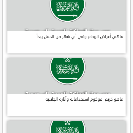
ماهي أعراض الوحام وفي أي شهر من الحمل يبدأ
ماهو كريم افوكوم استخداماته وآثاره الجانبية