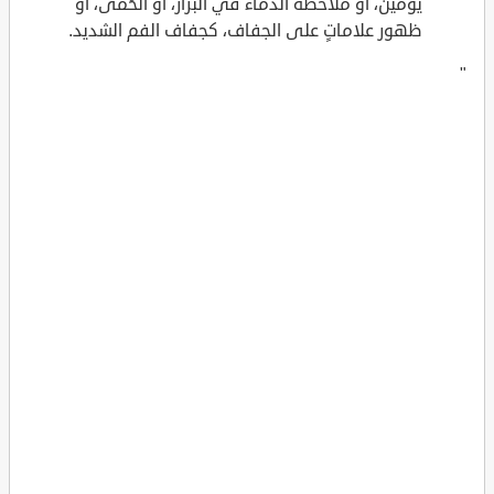
يومين، أو ملاحظة الدماء في البراز، أو الحُمّى، أو
ظهور علاماتٍ على الجفاف، كجفاف الفم الشديد.
"