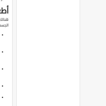
أطع
هنالك
الجسم