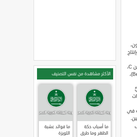
ون،
 وإنتاج
الفلفل الحلو الأحمر:يحتوي الفلفل الأحمر على كمية كبيرة من فيتامين C،
بالإضافة لكونه مصدراً مهماً للبيتا كاروتين (بالإنجليزية: Beta-Carotene)،
الأكثر مشاهدة من نفس التصنيف
ّ
ومضادات
ه في
ن.
ى
ما أسباب حكة
ما فوائد عشبة
الظهر وما طرق
اللويزة