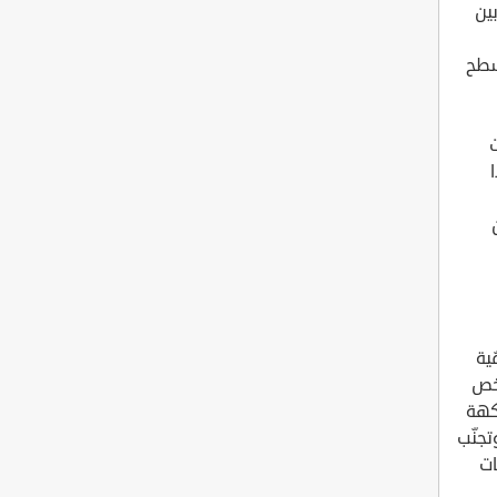
ين
سطح
ت
ية
شخص
كهة
تجنّب
ات