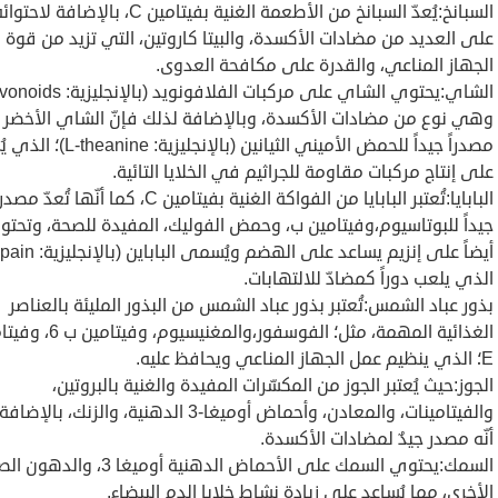
السبانخ:يُعدّ السبانخ من الأطعمة الغنية بفيتامين C، بالإضافة لاحتو
على العديد من مضادات الأكسدة، والبيتا كاروتين، التي تزيد من قوة
الجهاز المناعي، والقدرة على مكافحة العدوى.
وهي نوع من مضادات الأكسدة، وبالإضافة لذلك فإنّ الشاي الأخضر يُع
مصدراً جيداً للحمض الأميني الثيانين (بالإنجليزي
على إنتاج مركبات مقاومة للجراثيم في الخلايا التائية.
البابايا:تُعتبر البابايا من الفواكة الغنية بفيتامين C، كما أنّها تُعدّ مصد
جيداً للبوتاسيوم،وفيتامين ب، وحمض الفوليك، المفيدة للصحة، وتحت
الذي يلعب دوراً كمضادّ للالتهابات.
بذور عباد الشمس:تُعتبر بذور عباد الشمس من البذور المليئة بالعناصر
الغذائية المهمة، مثل؛ الفوسفور،والمغنيسيوم،
E؛ الذي ينظيم عمل الجهاز المناعي ويحافظ عليه.
الجوز:حيث يُعتبر الجوز من المكسّرات المفيدة والغنية بالبروتين،
والفيتامينات، والمعادن، وأحماض أوميغا-3 الدهنية، والزنك، با
أنّه مصدر جيدٌ لمضادات الأكسدة.
السمك:يحتوي السمك على الأحماض الدهنية أوميغا 3، و
الأخرى، مما يُساعد على زيادة نشاط خلايا الدم البيضاء.