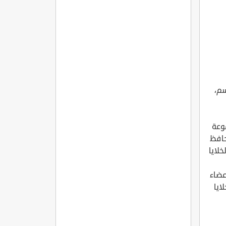
المفاصل
الروماتويدي
هزة الجسم،
وعة
حافظ
خلايا
عضاء
Phago)؛ وهي الخلايا