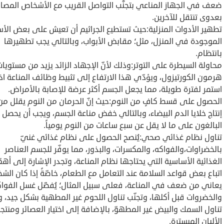
ضعف في الجهاز المناعي بتجنُّب التواصل القريب مع الأشخاص المصاب
بعدوى تنتقل للآخرين.
تطهير الأدوات المنزلية:حيث تستطيع الجراثيم أن تعيش على بعض الأ
الموجودة في المنزل، مثل؛ مقابض الأبواب، وبالتالي يجب تطهيرها
بانتظام.
محاولة السيطرة على التوتر:وذلك لأنّ الإجهاد الزائد يزيد من مستويا
هرمون الكورتيزول، ويؤدّي هذا الارتفاع إلى تثبيط وظائف المناعة اذا
استمر لفترة طويلة، مما يجعل الجسم أكثر عرضة للإصابة بالأمراض.
الحصول على قسط كافٍ من النوم:حيث إنّ الحرمان من النوم يقلل من
إنتاج خلايا الدم البيضاء، وبالتالي خفض مناعة الجسم، ويجب أن يحصل
البالغون على ما لا يقل عن سبع ساعات من النوم يومياً.
تناول نظام غذائي صحي:يُنصح الحصول على نظام غذائي غنيّ
بالخضراوات،والفواكه، والمكسرات، والبذور، مما يوفّر للجسم العناصر
الغذائية الأساسية التي يحتاجها نظام المناعة، وتجدر الإشارة إلى أهمّ
اتباع بعض قواعد السلامة عند التعامل مع الطعام، خاصّةً إذا كان ال
يعاني من ضعف في المناعة، فعلى سبيل المثال؛ يُفضّل غسل الفوا
والخضروات قبل أكلها، وتجنّب تناول اللحوم غير المطهية بشكل جيد، و
تناول السمك والبيض غير المطهوّ، بالإضافة إلى اختيار العصائر ومنتج
الألبان المبسترة.