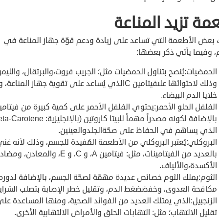
مة تزيد المناعة
 بعض الأطعمة التي تساعد على زيادة ودعم قوّة جهاز المناعة في
، وفيما يأتي ذكر بعضها:
الحمضيات:يُنصح بتناول الحمضيات مثل؛ الجريب فروت،والبرتقال، والليم
وذلك لاحتوائها علىفيتامين Cالذي يُساعد على تقوية جهاز المناعة،
خلايا الدم البيضاء.
الذي يساهم في الحفاظ على صحّةالجلدوالعينين.
البروكلي:يُعتبر البروكلي من الأطعمة المُفيدة للجسم، وذلك لأنه غنيٌ
بالعديد من الفيتامينات، مثل: فيتامين A، و C، و E، والمعادن، 
الأكسدة،والألياف.
الثوم:يملك الثوم خصائص عديدة مهمّة لصحّة الجسم، بالإضافة لدور
مكافحة العدوى، وخفضضغط الدم، وتقليل خطر الإصابة بتصلب الشرايي
الزنجبيل:الذي يمتلك العديد من الفوائد الصحية، ومنها المساعدة عل
تقليل الالتهاب؛ مثل: التهابات الحلق والأمراض الالتهابية الأخرى.