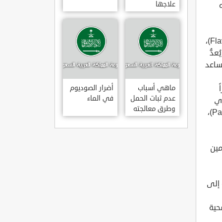
علاجها
ائه
الشاي:يحتوي الشاي على مركبات الفلافونويد (بالإنجليزية: Flavonoids)،
دُّ
ة: L-theanine)؛ الذي يُساعد
راً
ماهي أسباب
أضرار الصوديوم
عدم ثبات الحمل
في الماء
وي
وطرق معالجته
أيضاً على إنزيم يساعد على الهضم ويُسمى الباباين (بالإنجليزية: Papain)،
 وفيتامين ب 6، وفيتامين
لإضافة إلى
الدهون الصحية