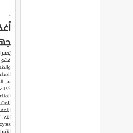
"
أغذ
جها
فهو ال
والطفي
المناع
من الخ
كذلك ع
المناع
للمشاك
التي ت
الأمرا