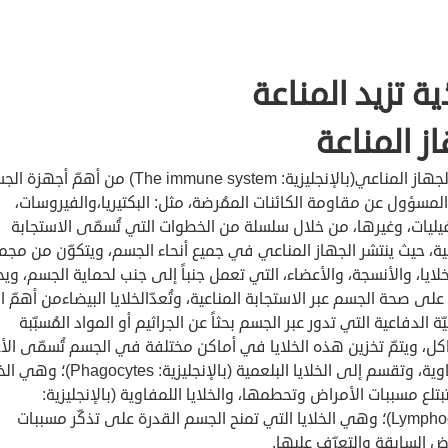
ية تزيد المناعة
ز المناعة
يُعتبرالجهاز المناعي(بالإنجليزية: The immune system) من أهمّ أج
مسؤول عن مقاومة الكائنات الممُرضة، مثل: البكتيريا،والفيروسات،
ليات، وغيرها، من خلال سلسلة من الخطوات التي تُسمّى الاستجابة
ية، حيث ينتشر الجهاز المناعي في جميع أنحاء الجسم، ويتكوّن من مجم
لايا، والأنسجة، والأعضاء، التي تعمل جنباً إلى جنب لحماية الجسم، وي
لى صحة الجسم عبر الاستجابة المناعية، وتُعدّالخلايا البيضاءمن أهمّ ال
يّة الدفاعية التي تدور عبر الجسم بحثاً عن الجراثيم أو المواد المُسبّبة
ل، ويتمّ تخزين هذه الخلايا في أماكن مختلفة في الجسم تُسمّى الأ
اللمفاوية، وتقسم إلى الخلايا البلعمية (بالإنجليزية: cytes
بتلع مسببات الأمراض وتحطمها، والخلايا اللمفاوية (بالإنجليزية:
Lymphocytes)؛ وهي الخلايا التي تمنح الجسم القدرة على تذكّر مسببات
ض السابقة والتعرّف عليها.