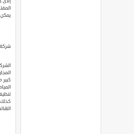
إلأى 
المفت
يمكن ال
شركة ر
الشركة
المجار
كبير 
المياه
تنظيف 
كذلك خ
الهاتف 577581