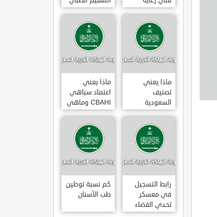
فني رعاية
التعقيم الطبي
مرضى 3
ماذا يعني
ماذا يعني
تصنيف
اعتماد سباهي
السعودية
CBAHI وماهي
الائتماني AA1
معاييره
رابط التسجيل
كم نسبة توطين
في معسكر
طب الأسنان
تحدي الفضاء