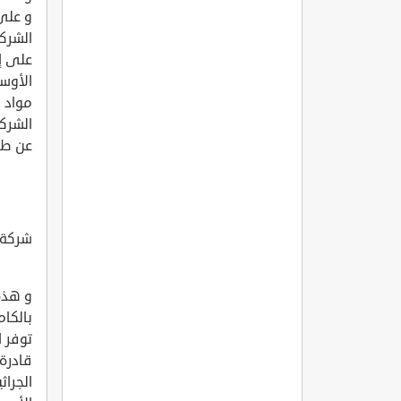
و على
الشرك
على إز
الأوسا
مواد 
الشركة
عن طريق 
شركة 
و هذه 
بالكام
توفر ا
قادرة
الجراث