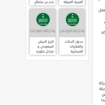
العربية العريقة
بندر بن سلطان
بن عبد العزيز آل
عمل
سعود
كة
جدول البدلات
تاريخ الجيش
والعلاوات
السعودي و
العسكرية
مراحل تطوره
للضباط والأفراد
ركة
يثة
ن
ذا