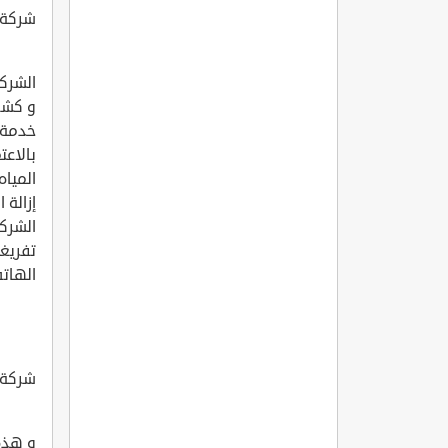
شركة ا
الشركة
و كشف 
خدمة 
بالاع
المياه
إزالة 
الشرك
تفريغ
الهاتف 007618
شركة 
و هذه 