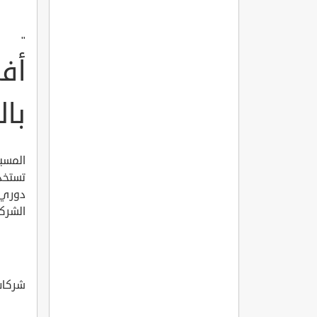
"
أف
بال
المسبح
تستخدم
دوري 
الشرك
شركات