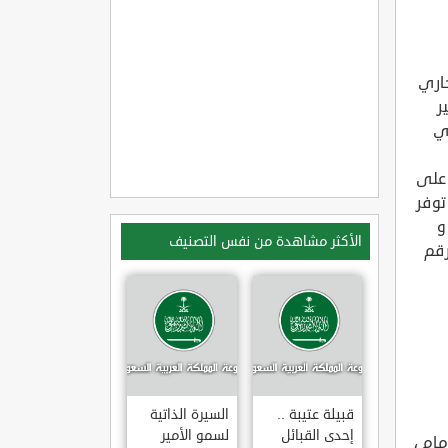
جاري
ر
ري
 على
توفر
و
الأكثر مشاهدة من نفس التصنيف
رقم
قبيلة عتيبة ..
السيرة الذاتية
إحدى القبائل
لسمو الأمير
ام ،