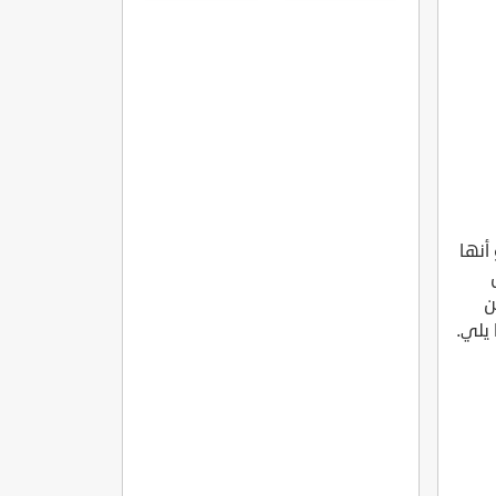
أنها
ن
يلي.