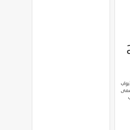
بواب
تسمى
ب