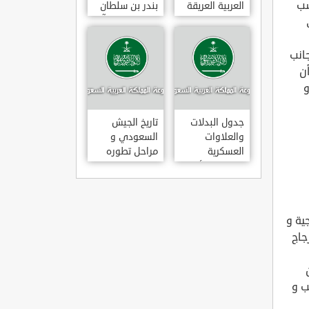
سب
العربية العريقة
بندر بن سلطان
بن عبد العزيز آل
سعود
انب
ن
و
جدول البدلات
تاريخ الجيش
والعلاوات
السعودي و
العسكرية
مراحل تطوره
للضباط والأفراد
ية و
جاج
ب و