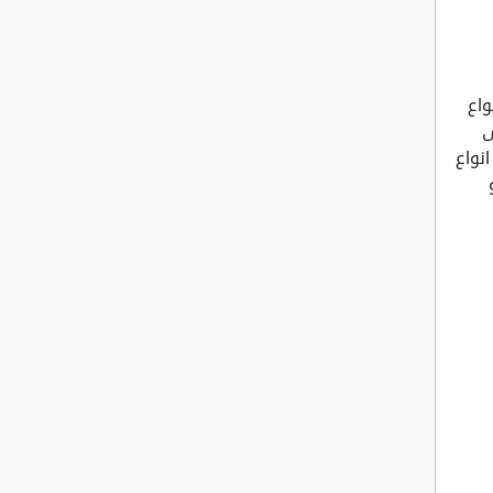
واع
ى
نواع