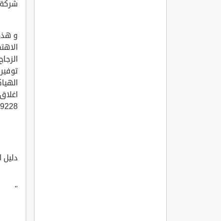
شركة ع
و هذه 
الاهتم
الزجاج
توفير 
الهياك
اغلاق 
228 .
دليل 
"