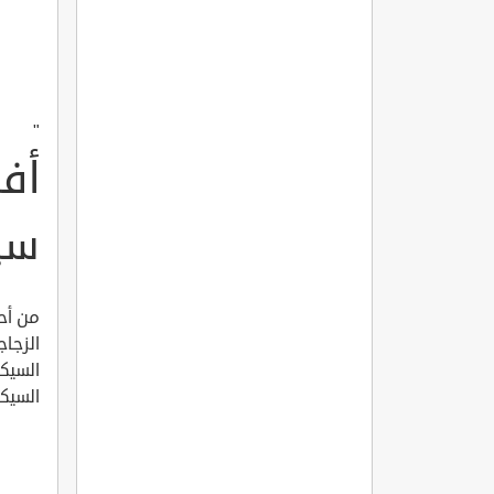
"
أف
سي
من أحد
الزجاج
السيك
السيكو