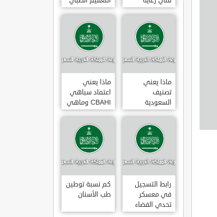
فني رعاية
التعقيم الطبي
مرضى 3
ماذا يعني
ماذا يعني
تصنيف
اعتماد سباهي
السعودية
CBAHI وماهي
الائتماني AA1
معاييره
رابط التسجيل
كم نسبة توطين
في معسكر
طب الأسنان
تحدي الفضاء