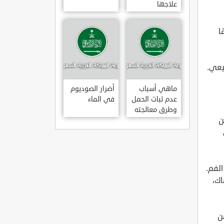
علاجها
ا
يعي.
ماهي أسباب
أضرار الصوديوم
عدم ثبات الحمل
في الماء
وطرق معالجته
ن
الفم.
اك،
ن