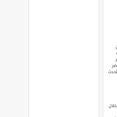
المفاصل
الروماتويدي
ضر
تحدث
لال