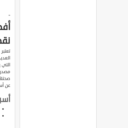
"
أفض
نقص
تعتبر 
العديد
التي 
مصدره
صحتهم
عن أس
أسب