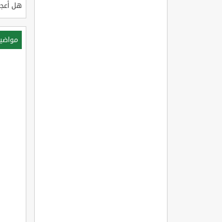
هل أعجب
مواضي