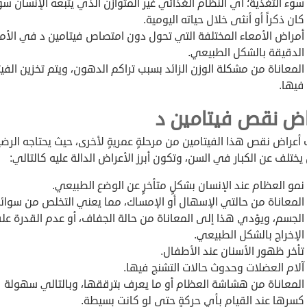
سوء التغذية؛ أي النظام الغذائي غير المتوازن الذي يتبعه الإنسان سو
كان ذكراً أو أنثى خلال حياته اليومية.
أمراض الأمعاء المختلفة التي تحول دون امتصاص فيتامين د في الأم
الدقيقة بالشكل الطبيعي.
المعاناة من مشكلة الوزن الزائد بسبب تراكم الدهون، ويتم تخزين الفي
فيها.
اض نقص فيتامين د
أعراض نقص هذا الفيتامين من مرحلةٍ عمريةٍ لأخرى، حيث يحتاجه الرضي
يختلف عن الكبار في السن، وتكون أبرز الأعراض الدالة عليه كالتالي:
نمو العظام عند الإنسان بشكلٍ متأخرٍ عن الوضع الطبيعي.
المعاناة من حالتي الإسهال أو الإمساك، مما يعني التخلص من سوائ
الجسم، ويؤدي هذا إلى المعاناة من حالة الجفاف، أو عدم القدرة عل
الإخراج بالشكل الطبيعي.
تأخر ظهور الأسنان عند الأطفال.
آلام العضلات وحدوث حالات التشنج فيها.
المعاناة من هشاشة العظام أو ما يعرف بترققها، وبالتالي سهولة
كسرها عند القيام بأي حركةٍ حتى لو كانت بسيطة.