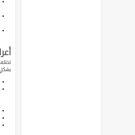
أعر
تختلف 
بشكلٍ 