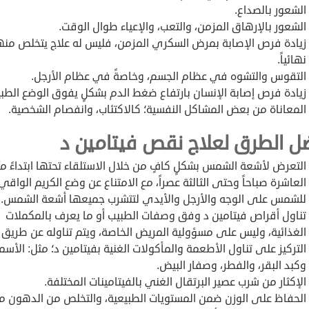
الشعور بالصداع.
الشعور بالإرهاق المزمن، والتعب، والإعياء طوال الوقت.
زيادة فرص الإصابة بمرض السكري المزمن، فليس له علاج يتخلص منه
نهائياً.
التقوس والتشوه في عظام الجسم، وخاصةً في عظام الأرجل.
زيادة فرص إصابة الإنسان بارتفاع ضغط الدم بشكلٍ يفوق الوضع الطب
المعاناة من بعض المشاكل النفسية؛ كالاكتئاب، وانفصام الشخصية.
ل الطرق لعلاج نقص فيتامين د
التعرض لأشعة الشمس بشكلٍ كافٍ من خلال الاستلقاء تحتها ابتداءً م
العاشرة صباحاً وحتى الثالثة عصراً، مع الامتناع عن وضع الكريم الواقي
للشمس على الوجه والأرجل والأيدي لتتشرب جميعها أشعة الشمس.
تناول أقراص فيتامين د وفق وصفات الطبيب أو ما يعرف بالمكملات
الغذائية، وليس على مسؤولية المريض الخاصة، ويتم تناوله عن طريق 
التركيز على تناول الأطعمة والمأكولات الغنية بفيتامين د؛ مثل: الأسم
وكبد البقر، والفطر، وصفار البيض.
الإكثار من شرب عصير البرتقال الغني بالفيتامينات المختلفة.
الحفاظ على الوزن ضمن المستويات الطبيعية، والتخلص من الدهون م