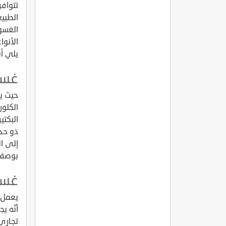
تتوافر
الطبيع
الغسول
الأنوا
يلي أب
غسو
حيث ي
الكلور
البكتي
ذو حدي
إلى ال
بوصفة
غسو
يعمل ب
أنّه ي
تجاري 