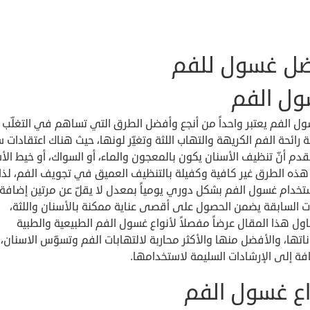
ل غسول للفم
ل الفم
ول الفم يعتبر واحداً من أنجع وأفضل الطرق التي تساهم في التغلّب
رائحة الفم الكريهة والتهاب اللثة وتغيّر لونها، حيث هناك اعتقادات 
قدم أنّ تنظيف الأسنان يكون بالمعجون والماء، أو السواك، أو خيط الأ
نّ هذه الطرق غير كافية وكفيلة بالتنظيف العميق في تجويف الفم، لذا ل
تخدام غسول الفم بشكل دوري يومياً بمعدل لا يقلّ عن مرتين إضافة
ات السابقة يضمن الحصول على أقصى عناية ممكنة بالأسنان واللثة،
ول هذا المقال عرضاً مفصلاً لأنواع غسول الفم الطبيعية والطبية
اتها، والأفضل منها والأكثر محاربة لالتهابات الفم وتسوّس الاسنان،
فة إلى الإرشادات السليمة لاستخدامها.
اع غسول الفم