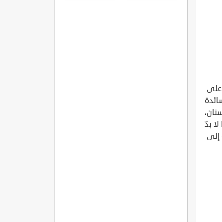
المفاصل
الروماتويدي
 على
سائدة
سنان،
ا بدّ
 إلى