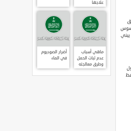
علاجها
ق
 تسوس
يبني
ماهي أسباب
أضرار الصوديوم
عدم ثبات الحمل
في الماء
وطرق معالجته
ول
فظ