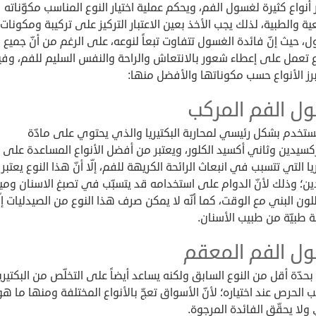
 أنواع كثيرة لغسول الفم، ويحكم عملية اختيار النوع المناسب مكوّناته
ية والطبية، لذلك يجب الأخذ بعين الاعتبار التركيز على تركيبة ومكونات
، حيث إنّ فائدة الغسول تتفاوت تبعاً لنوعه، على الرغم من أنّ جميع
ع تعمل على إعطاء شعور بالانتعاش والراحة والنفس السليم للفم، وفي
رز الأنواع حسب مكوناتها والأفضل منها:
ل الفم المركب
ستخدم بشكل رئيسي لمحاربة البكتيريا والذي يحتوي على مادّة
كسيدين وثاني أكسيد الكلور، ويعتبر من أفضل الأنواع المساعدة على 
ريا التي تتسبب في انبعاث الرائحة الكريهة للفم، إلّا أنّ هذا النوع يعتبر
ن؛ وذلك لأنّ الدوام على استخدامه قد يتسبّب في تصبغ الاسنان ومي
لون البني مع الوقت، كما أنّه لا يمكن صرف هذا النوع من الصيدليات إلّ
 طبيّة من طبيب الأسنان.
ل الفم المعقم
حدّة أقل من النوع السابق ولكنه يساعد أيضاً على التخلّص من البكتيريا، 
جب الحرص عند اختياره؛ لأنّ الأسواق تعجّ بالأنواع المختلفة ومنها ما هو
ولا يحقّق الفائدة المرجوة.