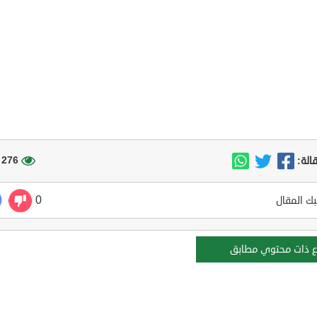
276 مشاهدة
الة:
0
ك المقال
ع ذات محتوي مطابق