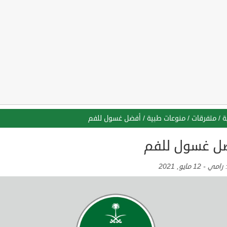
ة
/
متفرقات
/
منوعات طبية
/
أفضل غسول للفم
ل غسول للفم
:
رامي
-
12 مايو, 2021