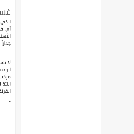
غسو
الذي 
أي فائ
الأسن
جداراً 
لا تقت
الوصف
مركب 
اللثة 
القرنف
"