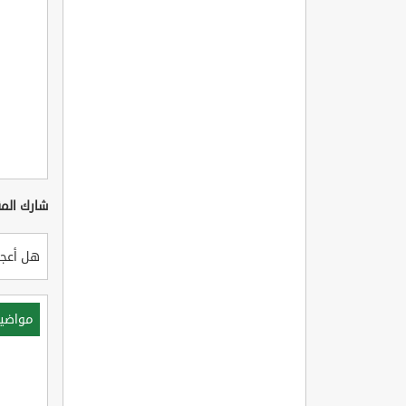
شارك المق
هل أعجب
مواضي