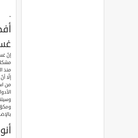
"
أفض
غسو
إنّ غس
مشكلة 
منذ ال
إلّا أ
من اس
الأدو
وسيتنا
ومكوّن
بالإضا
أنو