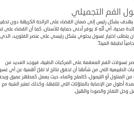
ل الفم التجميلي
يهدف بشكل رئيس إلى ضمان القضاء على الرائحة الكريهة دون تحقي
دة صحية، أي أنّه لا يوفر أدنى حماية للأسنان، كما أن القضاء على
ان يتطلب اختيار غسول يحتوي بشكل رئيسي على عنصر الفلوريد، الذي 
حامياً لطبقة المينا.ّ
صر غسولات الفم المعقمة على المركبات الطبية، فيوجد العديد من
ات الطبيعية التي من شأنها أن تحقق نتائج لا تقلّ أهمية عن أي غس
من المنثول أو الثيمول، كالملح والماء، حيث يعمل كمطهر عميق ويح
لمدة أطول من الإصابة بالملوّثات التي تتلفها، وكذلك تعتبر الشبة مع
ل وخل التفاح والصودا والهيل.