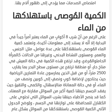
امتصاص الصدمات مما يؤدي إلى ظهور آلام بها.
الكمية المُوصى باستهلاكها
من الماء
على الرغم من أنّ شرب 8 أكوابٍ من الماء يعتبر أمراً جيداً في
البداية إلا أنّه لا يستند إلى معلومات أكيدة، وتعتمد كمية
الماء المُوصى باستهلاكها على عدة عوامل، مثل: الجنس،
والعمر، ومستوى النشاط البدني، وغيرها من الحالات كالمرأة
الحاملوالمُرضع، وقد ترتفع هذه الكمية في حالة العيش في
مناخ حار، أو منطقة ترتفع عن مستوى سطح البحر بما يقارب
2500 متراً، أو من قبل الذين يمارسون عادة التمارين الرياضية
حيث يحتاجون لإضافة كوبٍ ونصفٍ إلى كوبين ونصف من
الماء، أو في حالة المعاناة منالإسهال، والحُمى، والتقيؤ حيث
يفقد الجسم حينها كمية أكبر من السوائل مقارنة مع المعتاد،
كما قد ينصح الأطباء حينها بشرب السوائل التي تحتوي على
الكهارل للمحافظة على توازنها في الجسم ، ويُوضح الجدول
الآتي الكمية المُوصى باستهلاكها من السوائل بشكل عام