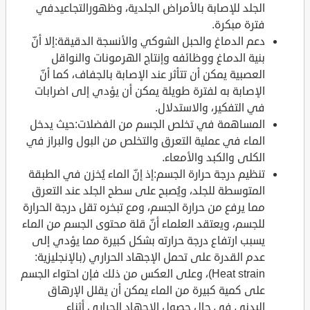
الجلد للإصابة بالأمراض الجلدية، وظهورالتجاعيدفي
فترة مبكرة.
دعم الدماغ والحبل الشوكي والأنسجة الدقيقة:إلا أنّ
بنية الدماغ ووظائفه وإنتاج الهرمونات والنواقل
العصبية يمكن أن تتأثر عند الإصابة بالجفاف، كما أنّ
الإصابة به لفترة طويلة يمكن أن يؤدي إلى اضرابات
في التفكير، والاستدلال.
المساهمة في تخلص الجسم من الفضلات:حيث يدخل
الماء في عملية التعرق والتخلص من البول والبراز في
الكلى والكبد والأمعاء.
تنظيم درجة حرارة الجسم:إذ إنّ الماء يُخزن في الطبقة
المتوسطة للجلد، ويُصبح على سطح الجلد عند التعرق
مما يرفع من حرارة الجسم، ومع تبخره تقل درجة الحرارة
للجسم، ويعتقد العلماء أنّ قلة محتوى الجسم من الماء
يسبب ارتفاع درجة حرارته بشكل كبيرة مما يؤدي إلى
عدم القدرة على تحمل الإجهاد الحراري (بالإنجليزية:
Heat strain)، وعلى العكس من ذلك فإن احتواء الجسم
على كمية كبيرة من الماء يمكن أن يقلل الإرهاق
البدني في حال حصول الإجهاد الحراري أثناء