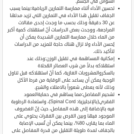
السوائل في الجسم.
تحسين الأداء أثناء ممارسة التمارين الرياضية:بينما يسبب
الجفاف تقليل هذا الأداء في التمارين التي تزيد مدتها
عن 30 دقيقةً وذلك بحسب ما وجدت إحدى مقالات
المراجعة، ووجدت بعض الدراسات أنّ استهلاك كمية أكبر
من الماء خلال ممارسة التمارين الشديدة يمكن أن
يُحسن الأداء ولا تزال هناك حاجة للمزيد من الدراسات
لتأكيد ذلك.
إمكانية المساهمة في تقليل الوزن:وذلك عند
استهلاكه بدلاً من شرب العصائر المُحلاة
بالسكروالمشروبات الغازية، كما أنّ استهلاكه قبل تناول
الوجبة يمكن أن يساعد على الوقاية من فرط الأكل
وذلك لأنه يعطى شعوراً بالامتلاء والشبع.
تشحيم المفاصل:مما يساهم في حمايةالعمود
الفقري(بالإنجليزية: Spinal Cord)، واستعادة الرطوبة
فيه بالإضافة إلى هذه المفاصل، حيث إنّ الغضروف
الموجود فيها وبين القرص بين الفقرات يحتوي على
الماء بما يقارب 80%، بينما يمكن أن تُسبب الإصابة
بالجفاف لمدة طويلة التقليل من قدرة المفاصل على