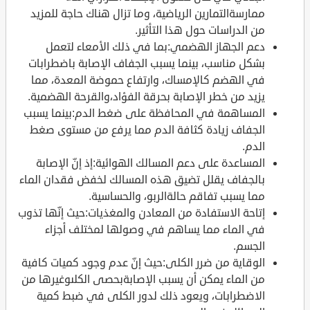
ممارسةالتمارين الرياضية، وما تزال هناك حاجة للمزيد
من الدراسات حول هذا التأثير.
دعم الجهاز الهضمي:بما في ذلك الأمعاء لتعمل
بشكل مناسب، بينما يسبب الجفاف الإصابة باضطرابات
في الهضم كالإمساك، وارتفاع حموضة المعدة، مما
يزيد من خطر الإصابة بحرقة الفؤاد،والقرحة الهضمية.
المساهمة في المحافظة على ضغط الدم:بينما يسبب
الجفاف زيادة كثافة الدم مما يرفع من مستوى صغط
الدم.
المساعدة على دعم المسالك الهوائية:إذ إنّ الإصابة
بالجفاف يقلل تضيق هذه المسالك لخفض فقدان الماء
مما يسبب تفاقم حالةالربو، والحساسية.
إتاحة الاستفادة من المعادن والمغذيات:حيث إنّها تذوب
في الماء مما يساهم في وصولها لمختلف أجزاء
الجسم.
الوقاية من ضرر الكلى:حيث إنّ عدم وجود كميات كافية
من الماء يمكن أن يسبب الإصابةبحصى الكلىوغيرها من
الاضطرابات، ويعود ذلك لدور الكلى في ضبط كمية