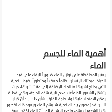
أهمية الماء للجسم
الماء
يعتبر المحافظة على توازن الماء ضرورياً للبقاء على قيد
الحياة، ويمتلك الإنسان نظاماً معقداً ومتطوراً لضبط الكمية
التي يحتاج لشربها منالماءبالإضافة إلى وقت شربها، حيث
يتشكل الشعوربالظمأعند عدم تلبية هذه الحاجة، وهي فطرة
يمكن الاعتماد عليها ولا حاجة للقلق بشأن ذلك، إلا أنّ كبار
السن قد يُوصون بإدراك كمية شربهم للماء ويعود ذلك لقصور
هذا الشعور لديهم، وتجدر الإشارة إلى أنّ الماء يُكوّن نسبة