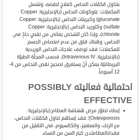
بتناول مُكمّلات النحاس كعلاجٍ لنقصه، وتشمل
المكملات: غلوكونات النحاس (بالإنجليزية: Copper
gluconate) وكبريتات النحاس (بالإنجليزية: Copper
sulfate) وكلوريد النحاس (بالإنجليزية: Copper
chloride)، وإذا كان الشخص يعاني من نقصٍ حادٍّ في
النحاس، وهناك قلق من عدم امتصاص الجسم
للمكملات؛ فقد توصَف علاجات النحاس الوريدية
(بالإنجليزية: Intravenous IV)، فحسب المجلّة الطبيّة
البريطانيّة يمكن أنْ يستغرق تصحيح نقص النحاس من 4-
12 أسبوعاً.
احتمالية فعاليته POSSIBLY
EFFECTIVE
إبطاء تطوّر مرض هشاشة العظام:(بالإنجليزية:
Osteoporosis)؛ فقد يُساهم تناول مُكمّلات النحاس،
مع الزنك، والمنغنيز، والكالسيوم، في التقليل من
فقدانالعظاملدى كبار السن من النساء.