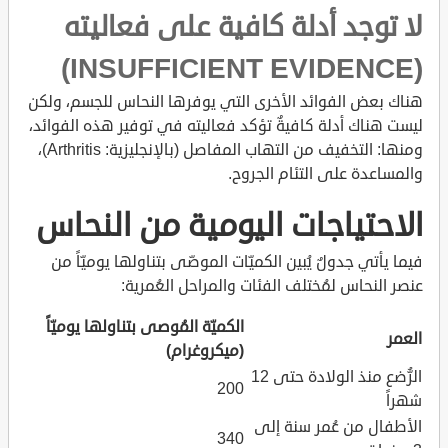
لا توجد أدلة كافية على فعاليته
(INSUFFICIENT EVIDENCE)
هناك بعض الفوائد الأخرى التي يوفرها النحاس للجسم، ولكن
ليست هناك أدلة كافيةٌ تؤكد فعاليته في توفير هذه الفوائد،
ومنها: التخفيف من التهاب المفاصل (بالإنجليزية: Arthritis)،
والمساعدة على التئام الجروح.
الاحتياجات اليومية من النحاس
فيما يأتي جدولٌ يُبين الكميّات الموصّى بتناولها يوميّاً من
عنصر النحاس لمُختلف الفئات والمراحل العُمرية:
الكميّة المُوصى بتناولها يوميّاً
العمر
(ميكروغرام)
الرُّضع منذ الولادة حتى 12
200
شهراً
الأطفال من عُمر سنة إلى
340