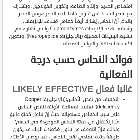
امتصاص الحديد، وإنتاج الطاقة، وتكوين الكولاجين، ويتشارك
مع عنصر الحديد في تكوين خلايا الدم الحمراء،ومن الجدير
بالذكر أنّ النحاس يُشارك أيضاً كعاملٍ مُساعد للإنزيمات،
وتُسمّى هذه الإنزيمات Cuproenzymes والتي تُشارك في
تنشيط الببتيدات العصبيّة (بالإنجليزية: Neuropeptide)، وتكوين
الأنسجة الضامّة، والنواقل العصبيّة.
فوائد النحاس حسب درجة
الفعالية
غالبا فعال LIKELY EFFECTIVE
التخفيف من نقص النُحاس:(بالإنجليزية: Copper
deficiency)؛ تعتمد المعالجة الأوليّة لنقص النحاس
على سبب انخفاض مستوياته؛ حيثُ إنّ تناول كميّةٍ عاليةٍ
منَالزنكيُقلّل من كميّة النحاس الموجودة في الجسم؛
ولذلك فإنّ التوقف عن تناول مُكملات الزنك قد يكون
طريقةً جيّدةً لتفادي نقص النحاس، كما يوصي الأطبّاء