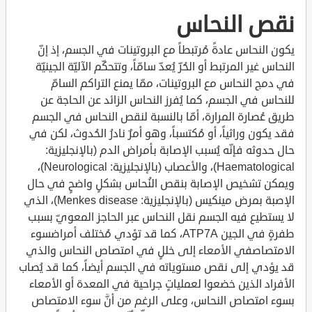
نقص النحاس
يكون النحاس عادةً مُرتبطاً مع البروتينات في الجسم، إذ إنّ
النحاس غير المرتبط أو الحُرّ يُعدّ سامّاً، وتتحكّم الآليّة الجينيّة
في دمج النحاس مع البروتينات، ممّا يمنع التراكم السامّ
للنحاس في الجسم، كما يُفرز النحاس الزائد عن الحاجة عن
طريق عُصارة المرارة، أمّا بالنسبة لنقص النحاس في الجسم
فقد يكون وراثياً، أو مُكتسباً، وهو أمرٌ نادرُ الحُدوث، لكن في
حال حدوثه فإنّه يُسبب الإصابة بأمراض الدم (بالإنجليزية:
Haematological)، والأعصاب (بالإنجليزية: Neurological)،
ويمكن تشخيص الإصابة بنقص النُحاس بشكلٍ واضحٍ في حال
الإصبة بمرض مينكيس (بالإنجليزية: Menkes disease)، الذي
لا يستطيع فيه الجسم نقل النحاس عبر الحاجز المعويّ بسبب
طفرةٍ في الجين ATP7A، كما قد تؤدي مُختلف أمراضسوء
الامتصاصفي الأمعاء إلى خللٍ في امتصاص النحاس والذي
قد يؤدي إلى نقص مستوياته في الجسم أيضاً، كما قد يُصاب
الأفراد الذين خضعوا لعملياتٍ جراحية في المعدة أو الأمعاء
بسوء امتصاص النحاس، وعلى الرغم من أنَّ سوء الامتصاص