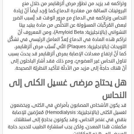
وتراكمه قد يزيد من تطوّر مرض ألزهايمر من خلال منع
البروتينات السامّة من مغادرة الدماغ،كما وُجِد أيضاً أنّ زيادة
النحاس وتراكمه في الدماغ مع مرور الوقت قد يُُسبب الضرر
لبعض المُركّبات المسؤولة عن التخلُّص من مادة ببتيد بيتا
النشواني (بالإنجليزية: Amyloid Beta)، ومن المعروف أنّ
تراكم هذه المادة في الدماغ يُعدُّ العاملَ الرئيسي في تشكُّل
اللويحات (بالإنجليزية: Plaques) التُي تُسبّب مرض ألزهايمر،
كما أنَّ ارتفاع معدلات الإصابة بمرض ألزهايمر قد يحدث بسبب
تناول النحاس غير العضويّ، ومع ذلك فقد أشار الباحثون إلى
أنّ هناك حاجةً إلى مزيد من الأدلّة لتأكيد النظريّة الصحيحة.
هل يحتاج مرضى غسيل الكلى إلى
النحاس
قد يكون الأشخاص المصابون بأمراضٍ في الكلى، ويخضعون
لغسيل الكلى (بالإنجليزية: Hemodialysis) مُعرّضين للإصابة
بنقصٍ في عنصر النحاس، وقد يكونون بحاجةٍ إلى استهلاك
مكملات هذا المعدن، ولكن يجب استشارة الطبيب لتحديد حاجة
المريض إلى هذه المكمّلات.