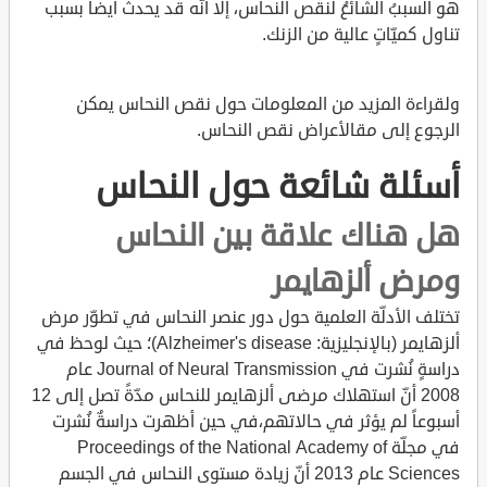
هو السببُ الشائعُ لنقص النحاس، إلّا أنّه قد يحدث أيضاً بسبب
تناول كميّاتٍ عالية من الزنك.
ولقراءة المزيد من المعلومات حول نقص النحاس يمكن
الرجوع إلى مقالأعراض نقص النحاس.
أسئلة شائعة حول النحاس
هل هناك علاقة بين النحاس
ومرض ألزهايمر
تختلف الأدلّة العلمية حول دور عنصر النحاس في تطوّر مرض
ألزهايمر (بالإنجليزية: Alzheimer's disease)؛ حيث لوحظ في
دراسةٍ نُشرت في Journal of Neural Transmission عام
2008 أنّ استهلاك مرضى ألزهايمر للنحاس مدّةً تصل إلى 12
أسبوعاً لم يؤثر في حالاتهم،في حين أظهرت دراسةٌ نُشرت
في مجلّة Proceedings of the National Academy of
Sciences عام 2013 أنّ زيادة مستوى النحاس في الجسم