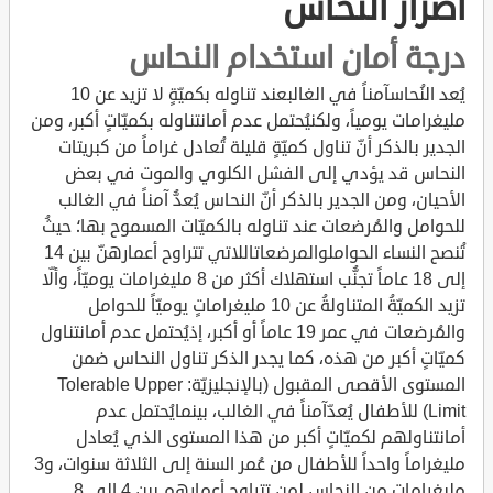
أضرار النحاس
درجة أمان استخدام النحاس
يُعد النُحاسآمناً في الغالبعند تناوله بكميّةٍ لا تزيد عن 10
مليغرامات يومياً، ولكنيُحتمل عدم أمانتناوله بكميّاتٍ أكبر، ومن
الجدير بالذكر أنّ تناول كميّةٍ قليلة تُعادل غراماً من كبريتات
النحاس قد يؤدي إلى الفشل الكلوي والموت في بعض
الأحيان، ومن الجدير بالذكر أنّ النحاس يُعدُّ آمناً في الغالب
للحوامل والمُرضعات عند تناوله بالكميّات المسموح بها؛ حيثُ
تُنصح النساء الحواملوالمرضعاتاللاتي تتراوح أعمارهنّ بين 14
إلى 18 عاماً تجنُّب استهلاك أكثر من 8 مليغرامات يوميّاً، وألّا
تزيد الكميّةُ المتناولةُ عن 10 مليغراماتٍ يوميّاً للحوامل
والمُرضعات في عمر 19 عاماً أو أكبر، إذيُحتمل عدم أمانتناول
كميّاتٍ أكبر من هذه، كما يجدر الذكر تناول النحاس ضمن
المستوى الأقصى المقبول (بالإنجليزيّة: Tolerable Upper
Limit) للأطفال يُعدّآمناً في الغالب، بينمايُحتمل عدم
أمانتناولهم لكميّاتٍ أكبر من هذا المستوى الذي يُعادل
مليغراماً واحداً للأطفال من عُمر السنة إلى الثلاثة سنوات، و3
مليغراماتٍ من النحاس لمن تتراوح أعمارهم بين 4 إلى 8