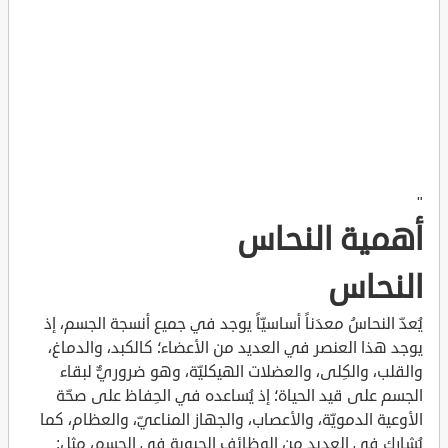
"
أهمية النحاس
النحاس
يُعدّ النحاسُ معدَناً أساسيّاً يوجد في جميع أنسجة الجسم، إذ
يوجد هذا العنصر في العديد من الأعضاء؛ كالكبد، والدماغ،
والقلب، والكِلى، والعضلات الهيكليّة، وهو ضروريٌّ لبقاء
الجسم على قيد الحياة؛ إذ يُساعده في الحِفاظ على صحّة
الأوعية الدمويّة، والأعصاب، والجهاز المناعيّ، والعظام، كما
يُشارك في العديد من الوظائف الحيوية في الجسم، مثل: