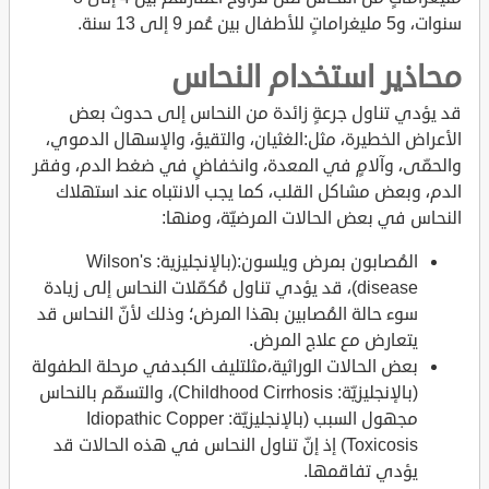
سنوات، و5 مليغراماتٍ للأطفال بين عُمر 9 إلى 13 سنة.
محاذير استخدام النحاس
قد يؤدي تناول جرعةٍ زائدة من النحاس إلى حدوث بعض
الأعراض الخطيرة، مثل:الغثيان، والتقيؤ، والإسهال الدموي،
والحمّى، وآلامٍ في المعدة، وانخفاضٍ في ضغط الدم، وفقر
الدم، وبعض مشاكل القلب، كما يجب الانتباه عند استهلاك
النحاس في بعض الحالات المرضيّة، ومنها:
المُصابون بمرض ويلسون:(بالإنجليزية: Wilson's
disease)، قد يؤدي تناول مُكمّلات النحاس إلى زيادة
سوء حالة المُصابين بهذا المرض؛ وذلك لأنّ النحاس قد
يتعارض مع علاج المرض.
بعض الحالات الوراثية،مثلتليف الكبدفي مرحلة الطفولة
(بالإنجليزيّة: Childhood Cirrhosis)، والتسمّم بالنحاس
مجهول السبب (بالإنجليزيّة: Idiopathic Copper
Toxicosis) إذ إنّ تناول النحاس في هذه الحالات قد
يؤدي تفاقمها.