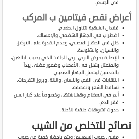
في الجسم.
أعراض نقص فيتامين ب المركب
فقدان الشهية لتناول الطعام.
اضطراب في الجهاز الهضمي والإمساك.
خلل في الجهاز العصبي، وعدم القدرة على التركيز،
والنسيان، والهلوسة.
الإصابة بمرض البري بري الجاف؛ الذي يصيب البالغين،
والمتمثل بشلل في الأعصاب وضمور عضلي يبدأ
بالقدمين ليشمل الجهاز العصبي.
التهابات في الفم، واللسان، واللثة، وبروز التقرحات.
تساقط الشعر وتقصفه.
ألم في العظام وهشاشتها، وخصوصاً عند كبار السن.
فقر الدم.
حدوث تشوهات خلقية للأجنة.
نصائح للتخلص من الشيب
مغلي حبوب السمسم؛ ويتم بإحضار كمية من حبوب