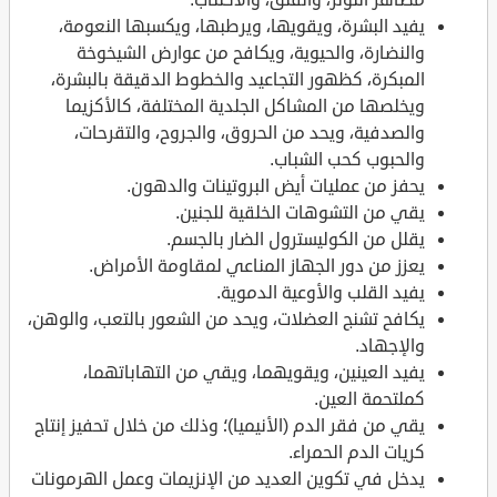
يفيد البشرة، ويقويها، ويرطبها، ويكسبها النعومة،
والنضارة، والحيوية، ويكافح من عوارض الشيخوخة
المبكرة، كظهور التجاعيد والخطوط الدقيقة بالبشرة،
ويخلصها من المشاكل الجلدية المختلفة، كالأكزيما
والصدفية، ويحد من الحروق، والجروح، والتقرحات،
والحبوب كحب الشباب.
يحفز من عمليات أيض البروتينات والدهون.
يقي من التشوهات الخلقية للجنين.
يقلل من الكوليسترول الضار بالجسم.
يعزز من دور الجهاز المناعي لمقاومة الأمراض.
يفيد القلب والأوعية الدموية.
يكافح تشنج العضلات، ويحد من الشعور بالتعب، والوهن،
والإجهاد.
يفيد العينين، ويقويهما، ويقي من التهاباتهما،
كملتحمة العين.
يقي من فقر الدم (الأنيميا)؛ وذلك من خلال تحفيز إنتاج
كريات الدم الحمراء.
يدخل في تكوين العديد من الإنزيمات وعمل الهرمونات