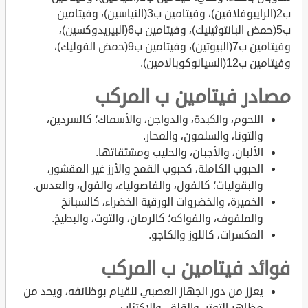
ب2(الرايبوفلافين)، وفيتامين ب3(النياسين)، وفيتامين
ب5(حمض البانتوثينيك)، وفيتامين ب6(البيريدوكسين)،
وفيتامين ب7(البيوتين)، وفيتامين ب9(حمض الفوليك)،
وفيتامين ب12(السيانوكوبالامين).
مصادر فيتامين ب المركب
اللحوم، والكبدة، والدواجن، والأسماك؛ كالسردين،
والتونا، والسلمون، والمحار.
الألبان، والأجبان، والحليب ومشتقاتها.
الحبوب الكاملة، كحبوب القمح والأرز غير المقشور،
والبقوليات؛ كالفول، والفاصولياء، والفول، والعدس.
الخميرة، والخضروات الورقية الخضراء، كالسبانخ
والملفوف، والفواكه؛ كالرمان، والتوت، والبطيخ.
المكسرات، كاللوز والكاجو.
فوائد فيتامين ب المركب
يعزز من دور الجهاز العصبي للقيام بوظائفه، ويحد من
مظاهر التوتر، والقلق، والاكتئاب.