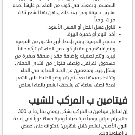
السمسم، ونقعها في كوب من الماء، ثم غليها لمدة
عشرين دقيقة ومن بعد ذلك يدهن بها الشعر ثلاث
مرات يومياً.
تناول عسل النحل أو العسل الأسود.
أخذ الثوم أو خميرة البيرة.
منقوع المرمية؛ ويتم بإحضار أربع ملاعق من المرمية
ويتم غليهم مع مقدار كوب من الماء، ثم تركه جانباً
ليبرد، وتتم تصفيته وإضافة مقدار ملعقة صغيرة من
مسحوق القرنفل، ونصف فنجان من الشاي المغلي
بشكل جيد، وملعقتين من الحنة المذابة في الماء
وتخلط جميعها معاً، ثم يتم وضع الخليط على الشعر
لمدة نصف ساعة، ثم يشطف الشعر بالماء الساخن.
فيتامين ب المركب للشيب
إن لتناول فيتامين ب المركب بشكل يومي بما يقارب 300
ملليجرام مرتين يومياً مرة صباحاً ومرة مساءً دوراً في إعادة
اللون الأصلي للشعر خلال شهرين؛ لاحتوائه على حمض
بارامينوبنزويك.