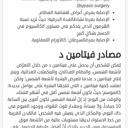
bypass surgery).
الإصابة بمرض أعراض هشاشة العظام.
الإصابة بفرط نشاطالغدة الدرقية؛ حيثُ تزيد نسبة
الهرمون الذي يتحكم في مستوى الكالسيوم في
الجسم بشكلٍ كبيرٍ.
الإصابة بمرضالسرطان؛ كالأورام اللمفاوية.
مصادر فيتامين د
يُمكن للشخص أن يحصل على فيتامين د من خلال التعرّض
لأشعة الشمس، والنظام الغذائيّ، والمكملات الغذائية، ويتم
إنتاج فيتامين د عندما تتعرض البشرة لأشعة الشمس؛ ولكن
تعتمد كمية فيتامين د التي تنتجها البشرة على عوامل عديدة؛
كالموسم؛ حيثُ تكون أشعة شمس أقل في أشهر الشتاء،
والوقت من اليوم؛ إذ إنّ أشعة الشمس تكون أقوى بين الساعة
10 صباحاً، و3 مساءاً، ومقدار تلوث الهواء، ووجود الغيوم في
ذاك اليوم، والمكان الذي يعيش فيه الشخص؛ فالمُدن القريبة
من خط الاستواء لديها مستويات عالية من الأشعة فوق
البنفسجية، ومن الجدير بالذكر أنَّ أفضل طريقةٍ للحصول على