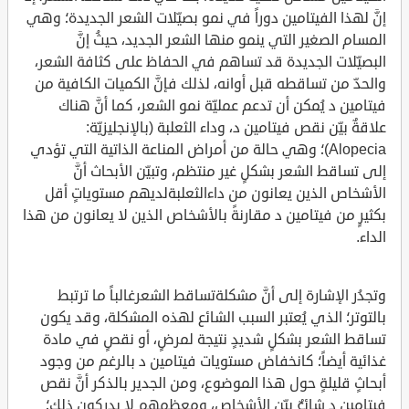
إنَّ لهذا الفيتامين دوراً في نمو بصيّلات الشعر الجديدة؛ وهي
المسام الصغير التي ينمو منها الشعر الجديد، حيثُ إنَّ
البصيّلات الجديدة قد تساهم في الحفاظ على كثافة الشعر،
والحدّ من تساقطه قبل أوانه، لذلك فإنَّ الكميات الكافية من
فيتامين د يُمكن أن تدعم عمليّة نمو الشعر، كما أنَّ هناك
علاقةٌ بيّن نقص فيتامين د، وداء الثعلبة (بالإنجليزيّة:
Alopecia)؛ وهي حالة من أمراض المناعة الذاتية التي تؤدي
إلى تساقط الشعر بشكلٍ غير منتظم، وتبيّن الأبحاث أنَّ
الأشخاص الذين يعانون من داءالثعلبةلديهم مستوياتٍ أقل
بكثيرٍ من فيتامين د مقارنةً بالأشخاص الذين لا يعانون من هذا
الداء.
وتجدُر الإشارة إلى أنَّ مشكلةتساقط الشعرغالباً ما ترتبط
بالتوتر؛ الذي يُعتبر السبب الشائع لهذه المشكلة، وقد يكون
تساقط الشعر بشكلٍ شديدٍ نتيجة لمرضٍ، أو نقصٍ في مادة
غذائية أيضاً؛ كانخفاض مستويات فيتامين د بالرغم من وجود
أبحاثٍ قليلةٍ حول هذا الموضوع، ومن الجدير بالذكر أنَّ نقص
فيتامين د شائعٌ بيّن الأشخاص، ومعظمهم لا يدركون ذلك؛