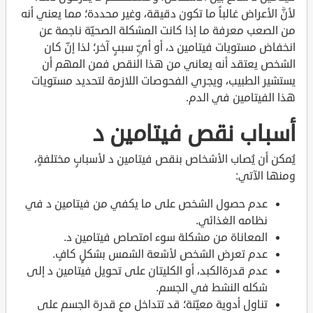
لأنَّ الأعراض غالباً ما تكون دقيقة، وغير محددة؛ مما يعني أنه
من الصعب معرفة ما إذا كانت المشكلة الصحيّة ناجمة عن
انخفاض مستويات فيتامين د، أو أيِّ سببٍ آخر؛ لذا إنّ كان
الشخص يعتقد أنه يعاني من هذا النقص فمن المهم أن
يستشير الطبيب، ويجري الفحوصات اللازمة لتحديد مستويات
هذا الفيتامين في الدم.
أسباب نقص فيتامين د
يُمكن أن يُصاب الأشخاص بنقص فيتامين د لأسبابٍ مختلفةٍ،
ومنها الآتي:
عدم حصول الشخص على ما يكفي من فيتامين د في
نظامه الغذائي.
المعاناة من مشكلة سوء امتصاص فيتامين د.
عدم تعرض الشخص لأشعة الشمس بشكلٍ كافٍ.
عدم قدرةالكبد، أو الكليتان على تحويل فيتامين د إلى
شكله النشط في الجسم.
تناول أدوية معيّنة؛ قد تتداخل مع قدرة الجسم على