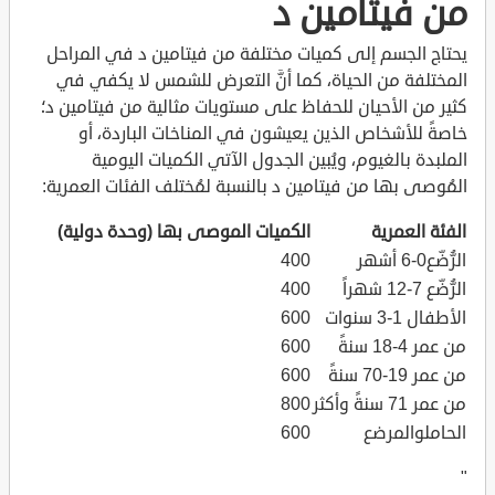
من فيتامين د
يحتاج الجسم إلى كميات مختلفة من فيتامين د في المراحل
المختلفة من الحياة، كما أنَّ التعرض للشمس لا يكفي في
كثير من الأحيان للحفاظ على مستويات مثالية من فيتامين د؛
خاصةً للأشخاص الذين يعيشون في المناخات الباردة، أو
الملبدة بالغيوم، ويُبين الجدول الآتي الكميات اليومية
المُوصى بها من فيتامين د بالنسبة لمُختلف الفئات العمرية:
الفئة العمرية
الكميات الموصى بها (وحدة دولية)
الرُّضّع0-6 أشهر
400
الرُّضّع 7-12 شهراً
400
الأطفال 1-3 سنوات
600
من عمر 4-18 سنةً
600
من عمر 19-70 سنةً
600
من عمر 71 سنةً وأكثر
800
الحاملوالمرضع
600
"