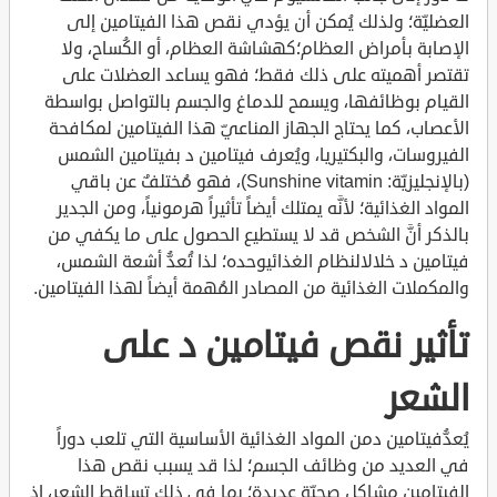
العضليّة؛ ولذلك يُمكن أن يؤدي نقص هذا الفيتامين إلى
الإصابة بأمراض العظام؛كهشاشة العظام، أو الكُساح، ولا
تقتصر أهميته على ذلك فقط؛ فهو يساعد العضلات على
القيام بوظائفها، ويسمح للدماغ والجسم بالتواصل بواسطة
الأعصاب، كما يحتاج الجهاز المناعيّ هذا الفيتامين لمكافحة
الفيروسات، والبكتيريا، ويُعرف فيتامين د بفيتامين الشمس
(بالإنجليزيّة: Sunshine vitamin)، فهو مُختلفٌ عن باقي
المواد الغذائية؛ لأنَّه يمتلك أيضاً تأثيراً هرمونياً، ومن الجدير
بالذكر أنَّ الشخص قد لا يستطيع الحصول على ما يكفي من
فيتامين د خلالالنظام الغذائيوحده؛ لذا تُعدُّ أشعة الشمس،
والمكملات الغذائية من المصادر المُهمة أيضاً لهذا الفيتامين.
تأثير نقص فيتامين د على
الشعر
يُعدُّفيتامين دمن المواد الغذائية الأساسية التي تلعب دوراً
في العديد من وظائف الجسم؛ لذا قد يسبب نقص هذا
الفيتامين مشاكل صحيّة عديدة؛ بما في ذلك تساقط الشعر، إذ