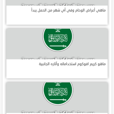
ماهي أعراض الوحام وفي أي شهر من الحمل يبدأ
ماهو كريم افوكوم استخداماته وآثاره الجانبية