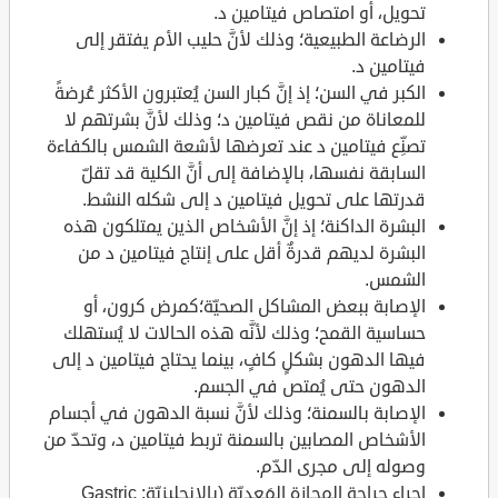
تحويل، أو امتصاص فيتامين د.
الرضاعة الطبيعية؛ وذلك لأنَّ حليب الأم يفتقر إلى
فيتامين د.
الكبر في السن؛ إذ إنَّ كبار السن يُعتبرون الأكثر عُرضةً
للمعاناة من نقص فيتامين د؛ وذلك لأنَّ بشرتهم لا
تصنِّع فيتامين د عند تعرضها لأشعة الشمس بالكفاءة
السابقة نفسها، بالإضافة إلى أنَّ الكلية قد تقلّ
قدرتها على تحويل فيتامين د إلى شكله النشط.
البشرة الداكنة؛ إذ إنَّ الأشخاص الذين يمتلكون هذه
البشرة لديهم قدرةٌ أقل على إنتاج فيتامين د من
الشمس.
الإصابة ببعض المشاكل الصحيّة؛كمرض كرون، أو
حساسية القمح؛ وذلك لأنَّه هذه الحالات لا يُستهلك
فيها الدهون بشكلٍ كافٍ، بينما يحتاج فيتامين د إلى
الدهون حتى يُمتص في الجسم.
الإصابة بالسمنة؛ وذلك لأنَّ نسبة الدهون في أجسام
الأشخاص المصابين بالسمنة تربط فيتامين د، وتحدّ من
وصوله إلى مجرى الدّم.
إجراء جراحة المجازة المَعِدِيّة (بالإنجليزيّة: Gastric