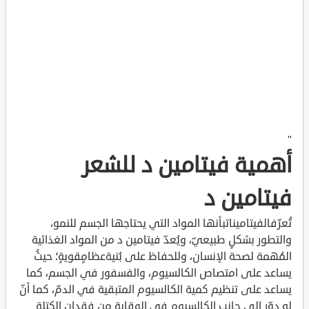
"
أهمية فيتامين د للشعر
فيتامين د
تُعرّفالفيتاميناتبأنها المواد التي يحتاجها الجسم للنمو،
والتطور بشكلٍ طبيعيّ، ويُعدّ فيتامين د من المواد الغذائية
المُهمة لصحة الإنسان، وللحفاظ على بُنيةعظامٍقويةٍ؛ حيثُ
يساعد على امتصاص الكالسيوم، والفسفور في الجسم، كما
يساعد على تنظيم كمية الكالسيوم المتبقية في الدمّ، كما أنّ
له دوّر إلى جانب الكالسيوم في الوقاية من فقدان الكتلة