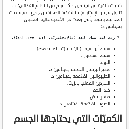
كميات كافية من فيتامين د كل يوم من النظام الغذائيّ؛ عبر
تناول مجموعةٍ متنوعةٍ منالأغذية الصحيّةمن جميع المجموعات
الغذائية، وفيما يأتي بعضٌ من الأغذية عالية المحتوى
بفيتامين د:
 * زيت كبد سمك القد (بالإنجليزيّة: Cod liver oil).
سمك أبو سيف (بالإنجليزيّة: Swordfish).
سمك السلمون.
التونة.
عصير البرتقال المدعم بفيتامين د.
الحليبواللبن المُدّعمة بفيتامين د.
السردين المعلب بالزيت.
كبد اللحم.
صفارالبيض.
الحبوب المُدّعمة بفيتامين د.
الكميّات التي يحتاجها الجسم