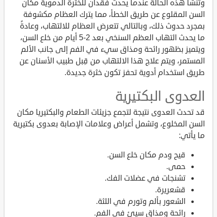
وتنشأ هذه الحالة عندما يحدث فقدان للخثرة الدموية مكان
السن المقلوع عن طريق الخطأ، مما يترك العظام مكشوفة
بمجرد حدوث ذلك، وبالتالي تتعرض العظام للالتهاب، وعادةً
ما يحدث التهاب العظم السنخي بعد 2-5 أيام من خلع السن،
ويتميز بظهور رائحة ومذاق سيء في الفم إلى جانب الألم
المستمر، ويتم علاج هذا الالتهاب من قِبل طبيب الأسنان عن
طريق استخدام أدوية تحفز تكون خثرة جديدة.
العدوى البكتيرية
قد تحدث العدوى نتيجة لتجمع جزيئات الطعام والبكتيريا مكان
السن المخلوع، وتشمل أعراض وعلامات الإصابة بعدوى بكتيرية
ما يأتي:
قيح ودم مكان خلع السن.
حمى.
تشنجات في عضلات الفك.
قشعريرة.
الشعور بألم وتورم في اللثة.
رائحة ومذاق سيئ في الفم.