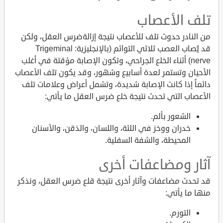
تلف الأعصاب
من النادر حدوث تلف للأعصاب نتيجة إزالةضرس العقل، ولكن
قد يُصاب العصب ثلاثي التوائم (بالإنجليزية: Trigeminal
nerve) أثناء الخلع الجراحي، وتكون الإصابة مؤقتة في أغلب
الأحيان وتستمر لعدة أسابيع وشهور، وقد يكون تلف الأعصاب
دائماً إذا كانت الإصابة شديدة، وتشمل أعراض وعلامات تلف
الأعصاب التي تحدث نتيجة خلع ضرس العقل ما يأتي:
الشعور بألم.
خدران ووخز في اللثة، واللسان، والذقن، والأسنان
المحيطة، والشفة السفلية.
آثار ومضاعفات أخرى
قد تحدث مضاعفات وآثار أخرى نتيجة قلع ضرس العقل، ونذكر
منها ما يأتي:
التورم.