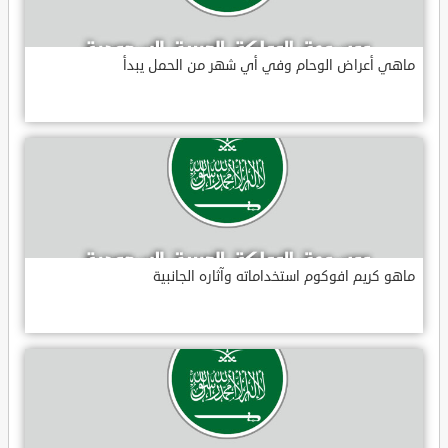
ماهي أعراض الوحام وفي أي شهر من الحمل يبدأ
ماهو كريم افوكوم استخداماته وآثاره الجانبية