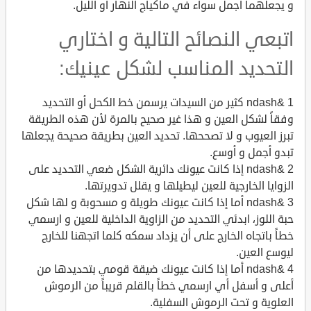
و يجعلهما اجمل سواء في ماكياج النهار أو الليل.
اتبعي النصائح التالية و اختاري
التحديد المناسب لشكل عينيك:
1 &ndash كثير من السيدات يرسمن خط الكحل أو التحديد
وفقاً لشكل العين و هذا غير صحيح بالمرة لأن هذه الطريقة
تبرز العيوب و لا تصححها. تحديد العين بطريقة صحيحة يجعلها
تبدو أجمل و أوسع.
2 &ndash إذا كانت عيونك دائرية الشكل ضعي التحديد على
الزوايا الخارجية للعين ليطيلها و يقلل تدويرتها.
3 &ndash أما إذا كانت عيونك طويلة و مسحوبة و لها شكل
حبة اللوز، ابدئي التحديد من الزاوية الداخلية للعين و ارسمي
خطاً باتجاه الخارج على أن يزداد سمكه كلما اتجهنا للخارج
ليوسع العين.
4 &ndash أما إذا كانت عيونك ضيقة قومي بتحديدها من
أعلى و أسفل أي ارسمي خطاً بالقلم قريباً من الرموش
العلوية و تحت الرموش السفلية.