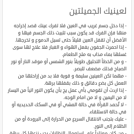
لعينيك الجميلتين
- إذا دخل جسم غريب في العين فلا تفرك عينك قصد إخراجه
منها فإن الفرك قد يكون سبب تثبيت ذلك الجسم فيها و
الأفضل أن تقفل العين قليلاً حتى تسيل الدموع و تخرجها.
- إذا احمرت الجفون بفعل الهواء و الغبار فلا علاج لها سوى
غسلها بماء مذاب به ملح الطعام.
- و من الخطأ التحليق طويلاً بنور الشمس أو موقد النار أو نور
الصباح فذلك مضعف للبصر.
- مهما تكن العينين سليمة و قوية فلا بد من إراحتها من
العمل كل بضع دقائق و ذلك بقفلها برهة.
- إذا اردت أن تقومي بأي عمل يج بأن يكون النور اتياً من اليسار
لا من اليمين و لا من امام الوجه.
- لا تُحمد القرأة في حالة المشي أو في السكك الحديديه أو
في حالة الاستلقاء.
- عليك بتجنب الانتقال السريع من الحرارة إلى البرودة أو من
الظلام إلى النور.
- من كان معتاداً على استعمال النظارات يجب نزعها كل برهة