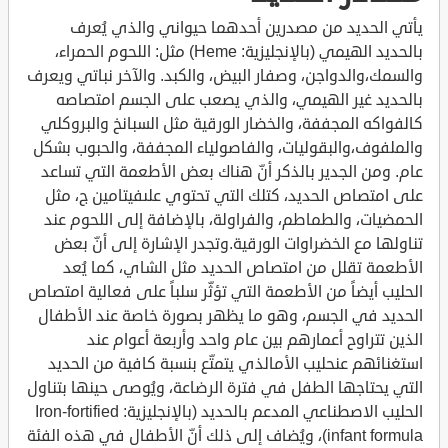
يأتي الحديد من مصدرين أحدهما حيواني والذي يُعرف
بالحديد الهيمي (بالإنجليزية: Heme) مثل: اللحوم الحمراء،
والسمك،والدواجن، وصفار البيض، والكبد. والآخر نباتي ويعرف
بالحديد غير الهيمي، والذي يصعب على الجسم امتصاصه
كالفواكه المجففة، والخضار الورقية مثل السبانخ والبروكلي
والملفوف،والبقوليات، والفاصولياء المجففة، والحبوب بشكل
عام. ومن الجدير بالذكر أنّ هناك بعض الأطعمة التي تساعد
على امتصاص الحديد، كتلك التي تحتوي علىفيتامين ج، مثل
الحمضيات، والطماطم، والفراولة، بالإضافة إلى اللحوم عند
تناولها مع الخضراوات الورقية.وتجدر الإشارة إلى أنّ بعض
الأطعمة تقلل من امتصاص الحديد مثل الشاي، كما يُعد
الحليب أيضاً من الأطعمة التي تؤثّر سلباً على فعالية امتصاص
الحديد في الجسم، وهو ما يظهر بصورة خاصة عند الأطفال
الذين تتراوح أعمارهم بين عام واحد وأربعة أعوام عند
استغنائهم عنحليب الأمالذي يتمتّع بنسبة كافية من الحديد
التي يحتاجها الطفل في فترة الرضاعة، ويُوصى حينها بتناول
الحليب الاصطناعي المدعم بالحديد (بالإنجليزية: Iron-fortified
infant formula)، ويُضاف إلى ذلك أنّ الأطفال في هذه الفئة