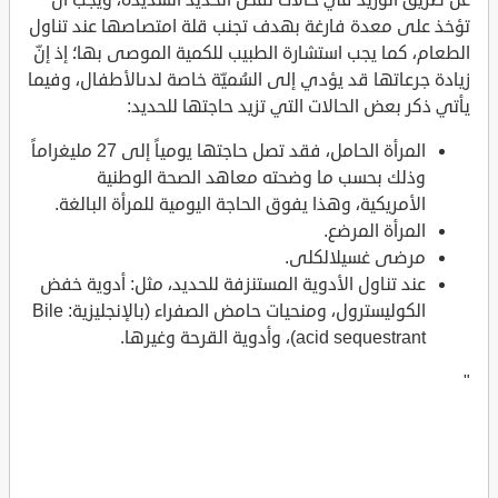
تؤخذ على معدة فارغة بهدف تجنب قلة امتصاصها عند تناول
الطعام، كما يجب استشارة الطبيب للكمية الموصى بها؛ إذ إنّ
زيادة جرعاتها قد يؤدي إلى السُميّة خاصة لدىالأطفال، وفيما
يأتي ذكر بعض الحالات التي تزيد حاجتها للحديد:
المرأة الحامل، فقد تصل حاجتها يومياً إلى 27 مليغراماً
وذلك بحسب ما وضحته معاهد الصحة الوطنية
الأمريكية، وهذا يفوق الحاجة اليومية للمرأة البالغة.
المرأة المرضع.
مرضى غسيلالكلى.
عند تناول الأدوية المستنزفة للحديد، مثل: أدوية خفض
الكوليسترول، ومنحيات حامض الصفراء (بالإنجليزية: Bile
acid sequestrant)، وأدوية القرحة وغيرها.
"