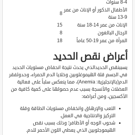
4-8 سنوات
الأطفال الذكور أو الإناث من عمر
8
9-13 سنة
الإناث من عمر 14-18 سنة
15
الرجال البالغون
8
المرأة من عمر 19-50 عاماً
18
أعراض نقص الحديد
يسببنقص الحديدالذي يحدث نتيجة انحفاض مستويات الحديد
في الجسم قلة الهيموغلوبين وخلايا الدم الحمراء، وحدوثفقر
الدم(بالإنجليزية: Anemia)، مما ينعكس سلباً على فعالية
العضلات والأنسجة بسبب عدم حصولها على كمية كافية من
الأكسجين، ومن أعراضه:
التعب والإرهاق وانخفاض مستويات الطاقة وقلة
التركيز والانتاجية في العمل.
شحوب الوجه أو الأظافر؛ وذلك بسبب نقص
الهيموجلوبين الذي يعطي اللون الأحمر للدم.