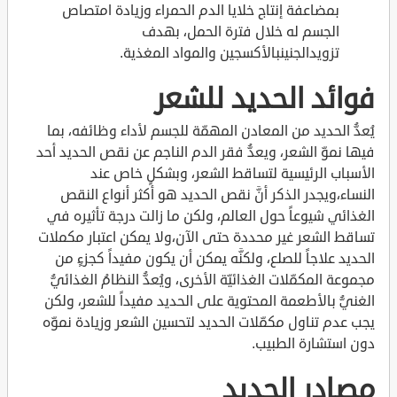
بمضاعفة إنتاج خلايا الدم الحمراء وزيادة امتصاص
الجسم له خلال فترة الحمل، بهدف
تزويدالجنينبالأكسجين والمواد المغذية.
فوائد الحديد للشعر
يُعدُّ الحديد من المعادن المهمّة للجسم لأداء وظائفه، بما
فيها نموّ الشعر، ويعدُّ فقر الدم الناجم عن نقص الحديد أحد
الأسباب الرئيسية لتساقط الشعر، وبشكلٍ خاص عند
النساء،ويجدر الذكر أنَّ نقص الحديد هو أكثر أنواع النقص
الغذائي شيوعاً حول العالم، ولكن ما زالت درجة تأثيره في
تساقط الشعر غير محددة حتى الآن،ولا يمكن اعتبار مكملات
الحديد علاجاً للصلع، ولكنَّه يمكن أن يكون مفيداً كجزءٍ من
مجموعة المكمّلات الغذائيّة الأخرى، ويُعدُّ النظامُ الغذائيُّ
الغنيُّ بالأطعمة المحتوية على الحديد مفيداً للشعر، ولكن
يجب عدم تناول مكمّلات الحديد لتحسين الشعر وزيادة نموّه
دون استشارة الطبيب.
مصادر الحديد