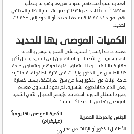
العمرية تنمو أجسادهم بصورة سريعة وهو ما يتطلّب
استهلاكاً عالياً للحديد، ولهذا يُوصى بتدعيم النظام الغذائي
لهم بمواد غذائية غنية بمادة الحديد، أو اللجوء إلى مكمّلات
الحديد.
الكميات الموصى بها للحديد
تعتمد حاجة الإنسان للحديد على العمر والجنس والحالة
الصحية، فيحتاج الأطفال والمراهقون إلى الحديد بشكل أكبر
مقارنة بالبالغين، وذلك يتعلق بفترة نموهم، وتتساوى حاجة
كلا الجنسين من الذكور والإناث في فترة الطفولة، فيما تزيد
حاجة الإناث عن الذكور بدءاً من سنّ المراهقة، بسبب خسارة
بعض الدم خلالالدورة الشهرية، ثم تعود لتتساوى معهم
بمجرد انقطاع الدورة الشهرية، ويُوضح الجدول الآتي الكمية
الموصى بها من الحديد لكل فترة:
الكمية الموصى بها يومياً
الجنس والمرحلة العمرية
(ميليغرام)
الأطفال الذكور أو الإناث من عمر
10