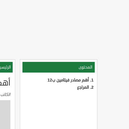
المحتوى
الرئيسي
أهم مصادر فيتامين ب12
أهم 
المراجع
الكاتب