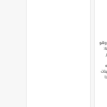
المفاصل
الروماتويدي
ء، وهو
ة:
ه
نات
لهذا