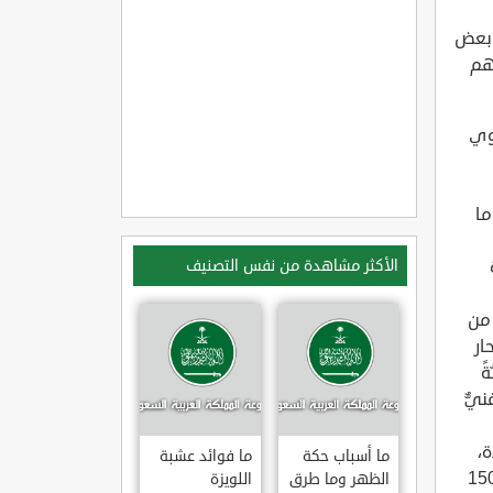
 في بعض
أهم
نيّة بفيتامين ب12، ويحتوي
ّر ما
رة
الأكثر مشاهدة من نفس التصنيف
 20 حبّةً صغيرة الحجم منه توفّر 3300% من
ار
 من الحديد؛ إذ توفر 20 حبّةً
غنيٌّ
ة،
ما أسباب حكة
ما فوائد عشبة
مين ب12؛ حيث إنّ الكوب الواحد من السردين؛ أو ما يعادل 150
الظهر وما طرق
اللويزة