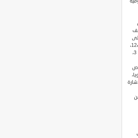
لكمية اليومية
نصف
 تحتوي على
أكثر من 80% من الكميّة اليوميّة الموصى باستهلاكها من فيتامين ب12،
كما تحتوي على ما يُقارب 4023 مليغراماً من الحمض الدهني أوميغا 3،
اص
يا،
فيتامين ب12، وتجدر الإشارة
ن
ب