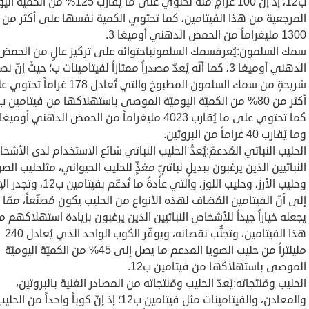
ب12، إذّ إنّ 100 غرامٍ منه تحتوي على ما يُقارب 125% من ا
المرجعية من هذا الفيتامين، كما تحتوي الكمية نفسها على أكثر من
1300 مليغراماً من الحمض الدهني أوميغا 3.
سمك السلمون:يُعرفسمك السلمونباحتوائه على تركيز عالٍ من الحمض
الدهني أوميغا 3، كما أنّه يُعدّ مصدراً ممتازاً لفيتامينات ب؛ حيثُ إنّ 
شريحةٍ من سمك السلمون المطبوخ والتي تُعادل 178 غراماً
وما يُقارب 40 غراماً من البروتين.
الحليب النباتي المُدعمّ:يُعدُّ الحليب النباتي شائع الاستخدام لدى الأشخ
النباتيين الذين يرغبون ببديلٍ نباتيٍّ مغذٍّ للحليب الحيواني، مثلحليب الصو
وحليب الأرز، وحليب اللوز، والتي عادةً ما تُدعّم ب
إلى أنّ الفيتامين المُضاف لهذه الأنواع من الحليب يكون مُصنّعاً، ممّا
يجعله خياراً جيداً للأشخاص النباتيين الذين يرغبون بزيادة استهلاكهم م
هذا الفيتامين، وتجنُّب نقصانه، ويوفّر الكوب الواحد الذي يُعادل 240
مليلتراً من حليب الصويا المدعم ما يصل إلى 45% من الكميّة اليوميّة
الموصى باستهلاكها من فيتامين ب12.
الحليب ومُنتجاته:يُعدّ الحليب ومُنتجاته من المصادر الغنية بالبروتين،
والمعادن، والفيتامينات مثل فيتامين ب12؛ إذ إنّ كوباً واحداً من الحلي