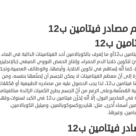
 مصادر فيتامين ب12
امين ب12
يُعدُّفيتامين ب12أو ما يُعرف بالكوبالامين أحد الفيتامينات الذائبة في الما
 لتكوين خلايا الدم الحمراء، وإنتاج الحمض النووي الصبغي (بالإنجليزي
DN)، كما أنَّه يُساهم في تكوين الخلايا، وأيضها، والوظائف العصبية،وتجدُر
ة إلى أنّ معظم الفيتامينات لا يمكن للجسم أن يُصنّعها بنفسه، ومن
ضمنها فيتامين ب12، لذا يجب الحصول عليه من مصادره الطبيعية أو مُكمّلات
ية المُصنَّعة،وعلى الرغم من أنّ الجسم يطرح الكميات الزائدة منالفيتامي
الذائبة في الماءعبر البول، إلّا أنّه يُخزّن فيتامين ب12 في الكبد لسنوات،و
مين أسماء أُخرى، مثل: هايدروكسوكوبالمين، وميثيل الكوبالامين،
امين، وغيرها.
در فيتامين ب12