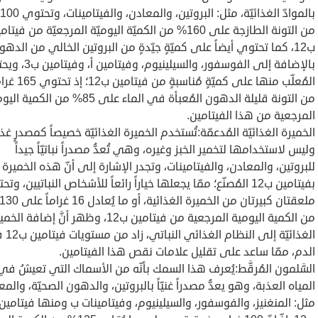
من التونة الطازجة على 160% من الكميّة اليوميّة المرجعيّة من فيتا
ب12، كما تحتوي أيضاً على كميّةٍ جيّدةٍ من البروتين الخالي من الدهو
بالإضافة إلى الفوسفور، والسيلينيوم، و
المُعلّب منها على كميّةٍ مُناسبةٍ من فيتامين 
من التونة قليلة الدهون المُعبأة في الماء على 85% من الكمي
المرجعية من هذا الفيتامين.
الخميرة الغذائيّة المُدعمّة:تُستخدم الخميرة الغذائيّة خصيصاً كمصدرٍ غذا
وليس لاستخدامها لتخمير الخبز وغيره، وهي تُعدُّ مصدراً نباتيّاً جيداً
للبروتين، والمعادن، والفيتامينات، وتجدر الإشارة إلى أنّ هذه الخميرة ت
بفيتامين ب12 المُصنّع؛ ممّا يجعلها خياراً رائعاً للأشخاص النباتيين، و
من الكمية اليومية المرجعية من فيتامين ب12، وظهر أنَّ إضافة ا
الغذائيّة إلى النظ
الدم، ممّا ساعد على تقليل علامات نقص هذا الفيتامين.
السَّلمون المُرقَّط:يُعرف هذا السمك بأنّه من الأسماك التي تعيشُ في
المياه العذبة، وهو يعدُّ مصدراً غنيّاً بالبروتين، والدهون الصحيّة، والمع
مثل: المنغنيز، والفوسفور، والسيلينيوم، وفيتامينات ب ومنها فيتامين