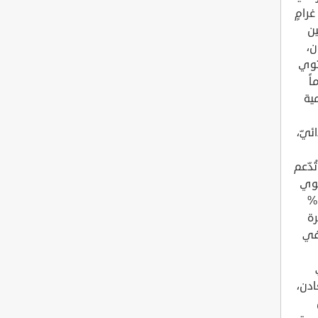
بالموادّ الغذائيّة، مثل: البروتين، والمعادن، والفيتامينات، وتحتوي 100 غرامٍ
مين
ن،
فيتامين أ، وفيتامين ب3، ويحتوي
ب12؛ إذ تحتوي 165 غراماً
ة اليومية
ئيّ،
ُدّعم
تحتوي
ملعقتان كبيرتان من الخميرة الغذائية، أو ما يُعادل 16 غراماً على 130%
لخميرة
ام الغذائي النباتي، زاد من مستويات فيتامين ب12 في
ادن،