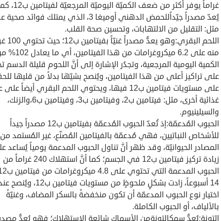
غراماً يوفر أكثر من ضعف الكميّة اليوم
يُعدّ مصدراً جيّداًللحمض الدهني أوميغا 3، الذي يمتلك فوائد 
مثل: التقليل من الالتهابات، وتحسين صحة القلب.
اللحم البقري:وهو يعدُّ مصدراً غن
منه على 6.2 ميكروغرامات من هذا الفيتامين، أي ما ي
الكمية اليومية المرجعية، وتجدُر الإشارة إلى أنَّ اللحوم قليلة الدسم 
على تراكيز أعلى من هذا الفيتامين، ويُنصح بشيّها بدلاً من قليها للح
على مستويات فيتامين ب12 فيها، ويحتوي اللحم البقري أيضاً عل
غذائية أخرى، مثل: فيتامين ب2، وفيتامين ب3، وفيتامين ب6،والزنك،
والسيلينيوم.
الحبوب المُدعمّة:إذ تُعدّ الحبوب المُدعمّة بفيتامين ب12 مصدراً جيداً
للأشخاص النباتيين، فهي مُدعمّة بالفيتامين المُصنّع، غير المُستمد من
المصادر الحيوانيّة، وقد ظهر أنَّ تناول الحبوب المدعمة يومياً يُساعد ع
زيادة تركيز فيتامين ب12 في الجسم؛ كما أنَّ استهلاك 240 غراماً من
14 أسبوعاً، زادت بشكلٍ ملحوظٍ من مستويات فيتامين ب12، ويُنصح ع
اختيار نوع الحبوب المدعمّة أن تكون منخفضةً بالسكر المضاف، وغنيّةً
بالألياف، أو الحبوب الكاملة.
التونة:يُعدُّ سمكالتونةمن الأسماك شائعة الاستهلاك؛ فهو يُعدُّ مصدراً غ