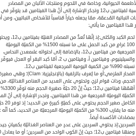
 الأطعمة الحيوانية، وخاصة في اللحوم ومنتجات الألبان من المصادر
الأساسية لفيتامين ب12 وتجدُر الإشارة إلى أنَّ هذا الفيتامين قد يتوفّر
ات النباتية المُدعمّة، ممّا يجعله خياراً مُناسباً للأشخاص النباتيين، ومن 
هذا الفيتامين ما يأتي:
لحم الكبد والكلى:إذ إنَّها تُعدُّ من المصادر الغ
100 غرامٍ من كبد الحمل على ما نسبته 1500% من الكميّة اليوميّة
المرجعية من فيتامين ب12، بالإضافة إلى احتوائه علىمعدن النحاس،
والسيلينيوم، وفيتامين أ، وفيتامين ب 2، أمّا كبد البقر أو العجل فيوف
نسبته 990% من الكمية اليومية المرجعية لفيتامين ب12.
المحار الملزمي:أو ما يُعرف بالزلفية (بالإنجليزية: Clam)؛ وهي صغي
الحجم، وذات قوام لزج، وتحتوي على العديد من العناصر الغذائيّة، من
أهمّها فيتامين ب12؛ حيثُ إنَّ
الكميّة اليوميّة المرجعية من هذا الفيتامين، وتجدر الإشارة إلى أنّ المح
الكامل صغير الحجم يحتوي على كميّةٍ كبيرةٍ
منه ما يقارب 300% من الكميّة اليوميّة المرجعيّة من الحديد، كما أنَّه 
بمضادات الأكسدة أيضاً.
السردين:إذ يحتوي السردين على عددٍ من العناصر الغذائيّة بكمياتٍ جيد
ومنها فيتا