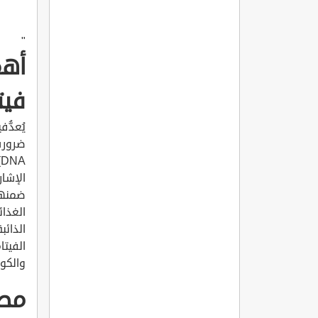
"
أهم
فيت
ضروريٌ
A
الإشار
الغذائ
الفيتا
والكوب
مصا