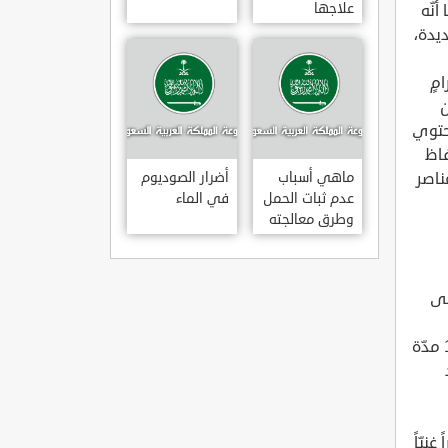
علاجها
يّة المرجعيّة لفيتامين ب12، كما أنّه
صحية عديدة،
يّاً بفيتامين ب12؛ حيث تحتوي 100 غرامٍ
عادل 102% من
تحتوي
فاظ
ى عناصر
ماهي أسباب
أضرار الصوديوم
عدم ثبات الحمل
في الماء
وطرق معالجته
لى
الحبوب المدعمة التي تحتوي على 4.8 ميكروغرامات من فيتامين ب12 مدّة
ند
نيّاً