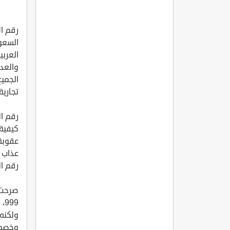
رقم ال
السعو
العربي
والعدي
الجميع
تجارية
رقم ال
كيفية
عقوبة
عذاب 
رقم ال
صرحت 
99
ولكنه 
وخصص ل