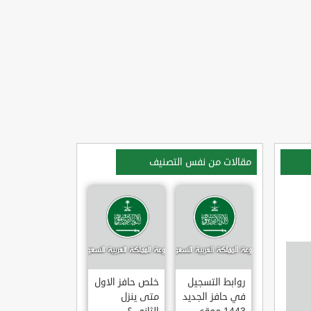
مقالات من نفس التصنيف
روابط التسجيل
خلص حافز الاول
في حافز الجديد
متى ينزل