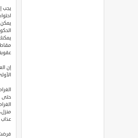
يجب إ
احتواء
الحكوم
مقاطع 
عقوبة
إن الع
الأول
حتى ف
منزل،
عذاب 
فرضت و