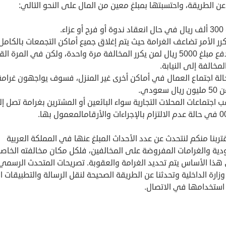
عن الطريقة، واحتسبتها بمبلغ معين من المال على النحو التالي:
 عزاء.
كرر الأمر تضاعف الغرامة حيث يتم إغلاق جميع أماكن التجمعات بالكامل
يلزم دفع مبلغ 5000 ريال لمن يكرر المخالفة مرة واحدة، ولكن في المرة ا
لمخالفة إلى النيابة.
لة اجتماع العمال في أماكن أخرى غير المنزل، فسوف يواجهون غرامة 
ل سعودي.
 اجتماعات المحلات التجارية سواء البائعين أو المشترين بغرامة تصل إ
قامالمعمول بها.
تربنا منكم لنتحدث عن عدد الأحداث المبلغ عنها في المملكة العربية
دية والغرامات المفروضة على المخالفين، فلكل مكان مخالفته الخاص
هذا الأساس يتم تحديد الغرامة والعقوبة. تصريحات المتحدث الرسمي
زارة الداخلية وتحدثنا عن الطريقة الصحيحة لنقل الرسالة والتطبيقات ا
استخدامها في الاتصال.