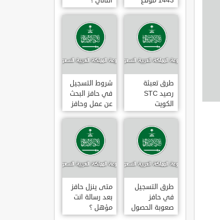
1443 موقع
الثاني ؟
طاقات البوابة
الوطنية للعمل
طرق تعبئة
شروط التسجيل
رصيد STC
في حافز البحث
الكويت
عن عمل وحافز
بالخطوات 2022
صعوبة البحث
عن عمل ؟
طرق التسجيل
متى ينزل حافز
في حافز
بعد رسالة انت
صعوبة الحصول
مؤهل ؟
على عمل لاول