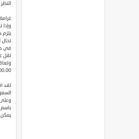
النظر 
غرامة 300 ألف ريال في حال انعقاد ندوة أو فرح أو
وإذا ت
تحال ا
في حا
تقل عن 50 مليون ريا
وتعاقب
000.00 في حالة عدم الالتزام بالإجراءات والأر
لقد اق
السعو
وعلى 
باسم و
يمكن 