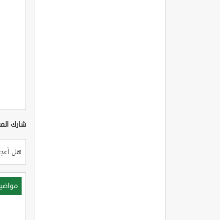
شارك المق
هل أعجب
مواضي