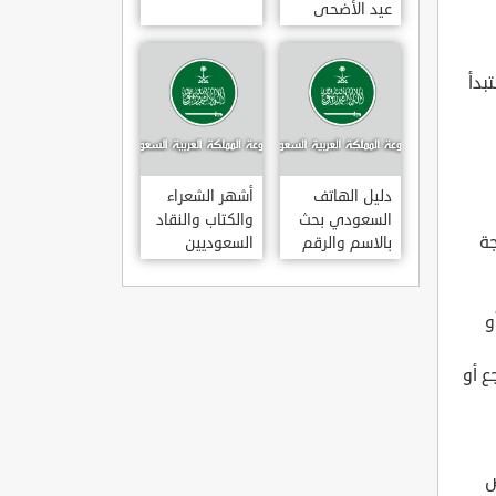
عيد الأضحى
لعام 1443هـ
متى عودة
الموظفين
We Ar ومن ثم ستبدأ
بالسعودية بعد
إجازة عيد
الأضحى 1443
دليل الهاتف
أشهر الشعراء
السعودي بحث
والكتاب والنقاد
جة
بالاسم والرقم
السعوديين
و
جع أو
ض