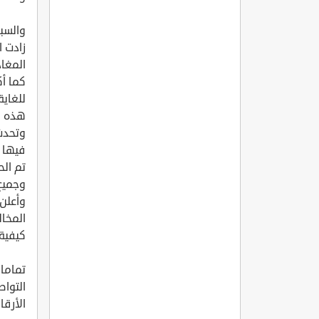
والسبب
زادت ا
المغاد
كما أك
للغاية
هذه ال
وتحدث 
فيها 
تم ال
وجميع 
وأعلن 
المخال
كيفية
تماما
التواص
الأرق