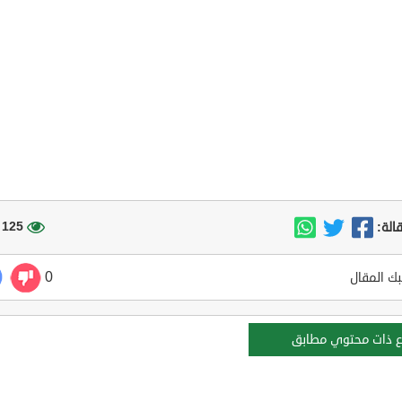
125 مشاهدة
الة:
0
ك المقال
ع ذات محتوي مطابق