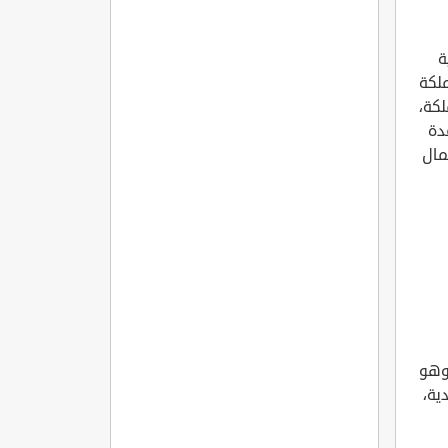
مره
ة
ملكة
لكة،
دة
مال
وهو
ية،