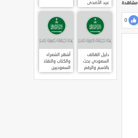
عيد الأضحى
لعام 1443هـ
متى عودة
0
الموظفين
بالسعودية بعد
إجازة عيد
الأضحى 1443
دليل الهاتف
أشهر الشعراء
السعودي بحث
والكتاب والنقاد
بالاسم والرقم
السعوديين