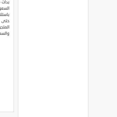
بدأت 
السعود
باستثن
حتى ال
المتجو
والسم