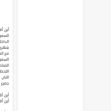
أين أق
السعو
الداخل
شهرين
مع الع
السعود
المناط
اللحظا
التي 
جميع م
أين أق
أين أق