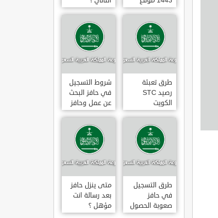
1443 موقع
الثاني ؟
طاقات البوابة
الوطنية للعمل
طرق تعبئة
شروط التسجيل
رصيد STC
في حافز البحث
الكويت
عن عمل وحافز
بالخطوات 2022
صعوبة البحث
عن عمل ؟
طرق التسجيل
متى ينزل حافز
في حافز
بعد رسالة انت
صعوبة الحصول
مؤهل ؟
على عمل لاول