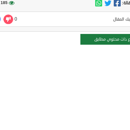
185 مشاهدة
الة:
0
ك المقال
ع ذات محتوي مطابق