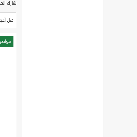
شارك المق
هل أعجب
مواضي