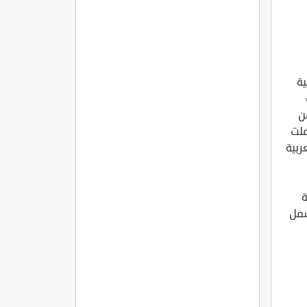
مره
ية
ن
ملت
ربية
ة
شمل