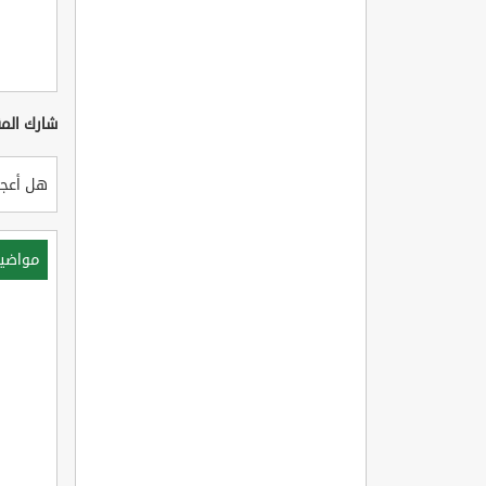
شارك المق
هل أعجب
مواضي