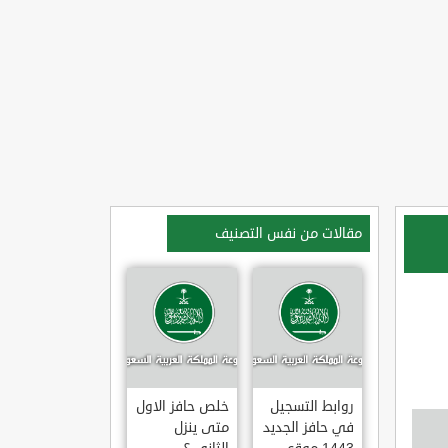
مقالات من نفس التصنيف
روابط التسجيل
خلص حافز الاول
في حافز الجديد
متى ينزل