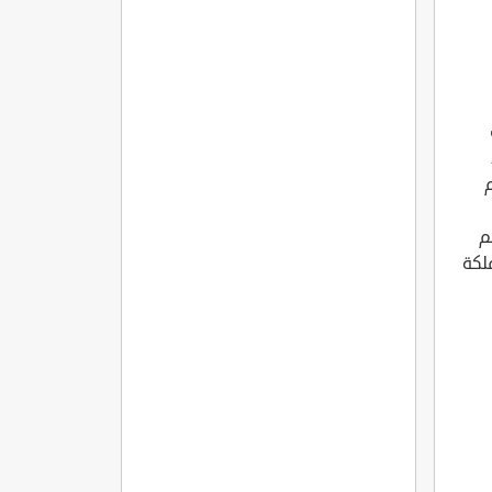
مره
م
لكة