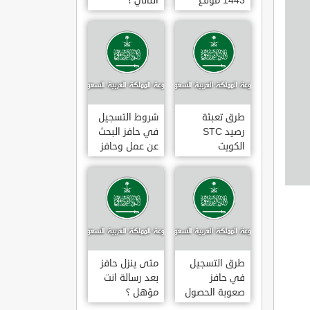
1443 موقع
الثاني ؟
طاقات البوابة
الوطنية للعمل
طرق تعبئة
شروط التسجيل
رصيد STC
في حافز البحث
الكويت
عن عمل وحافز
بالخطوات 2022
صعوبة البحث
عن عمل ؟
طرق التسجيل
متى ينزل حافز
في حافز
بعد رسالة انت
صعوبة الحصول
مؤهل ؟
على عمل لاول