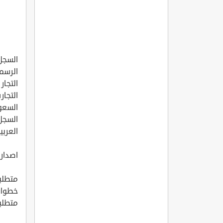
السجل 
الرسمي
التجار
التجار
السعو
السجل
العرب
اصدار
متطلب
خطوات
متطلب