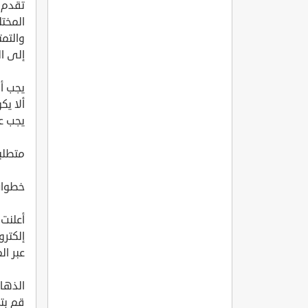
تقدم و
المخت
والتمت
إلى ال
يجب أن 
ألا ي
يجب عل
متطلب
خطوات
أعلنت 
إلكتر
عبر ال
الذهاب
قم بت