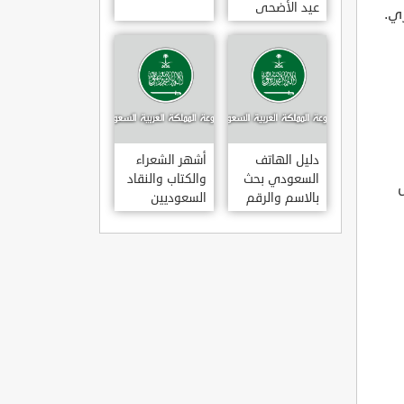
عيد الأضحى
ري.
لعام 1443هـ
متى عودة
الموظفين
بالسعودية بعد
إجازة عيد
الأضحى 1443
دليل الهاتف
أشهر الشعراء
السعودي بحث
والكتاب والنقاد
بالاسم والرقم
السعوديين