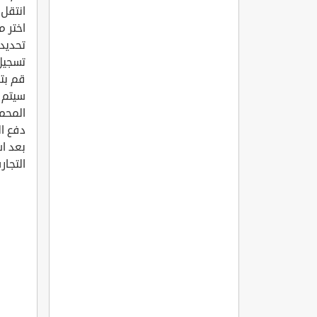
انتقل 
اختر م
تحديد
تسجيل 
قم بتأ
سيتم إ
المحم
دفع ال
بعد ا
التجار