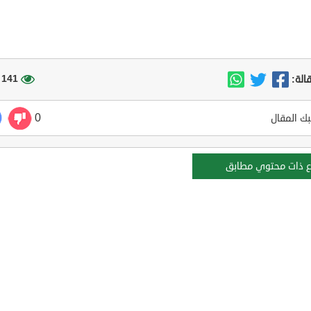
141 مشاهدة
الة:
0
ك المقال
ع ذات محتوي مطابق