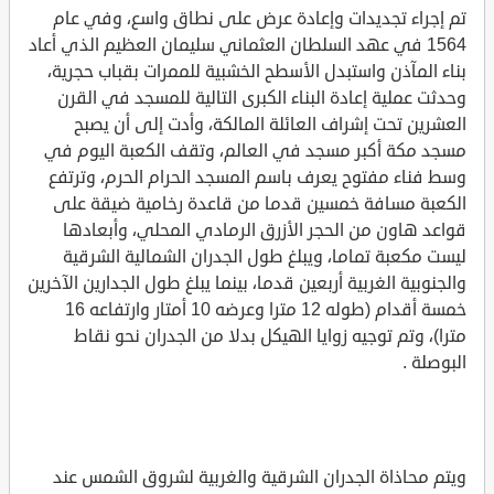
تم إجراء تجديدات وإعادة عرض على نطاق واسع، وفي عام
1564 في عهد السلطان العثماني سليمان العظيم الذي أعاد
بناء المآذن واستبدل الأسطح الخشبية للممرات بقباب حجرية،
وحدثت عملية إعادة البناء الكبرى التالية للمسجد في القرن
العشرين تحت إشراف العائلة المالكة، وأدت إلى أن يصبح
مسجد مكة أكبر مسجد في العالم، وتقف الكعبة اليوم في
وسط فناء مفتوح يعرف باسم المسجد الحرام الحرم، وترتفع
الكعبة مسافة خمسين قدما من قاعدة رخامية ضيقة على
قواعد هاون من الحجر الأزرق الرمادي المحلي، وأبعادها
ليست مكعبة تماما، ويبلغ طول الجدران الشمالية الشرقية
والجنوبية الغربية أربعين قدما، بينما يبلغ طول الجدارين الآخرين
خمسة أقدام (طوله 12 مترا وعرضه 10 أمتار وارتفاعه 16
مترا)، وتم توجيه زوايا الهيكل بدلا من الجدران نحو نقاط
البوصلة .
ويتم محاذاة الجدران الشرقية والغربية لشروق الشمس عند