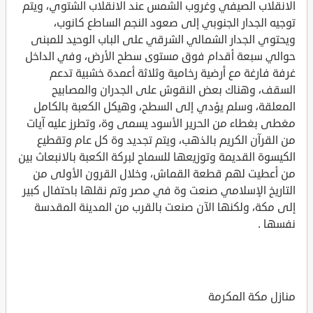
الانقلاب الصيفي وغروب الشمس عند الانقلاب الشتوي، ويتم
توجيه الجدار الجنوبي إلى صعود النجم الساطع كانوب،
ويحتوي الجدار الشمالي الشرقي على الباب الوحيد للمبنى
حوالي سبعة أقدام فوق مستوى سطح الأرض، وفي الداخل
غرفة فارغة مع أرضية رخامية وثلاثة أعمدة خشبية تدعم
السقف، وهناك بعض النقوش على الجدران والمصابيح
المعلقة، وسلم يؤدي إلى السطح، وهيكل الكعبة بالكامل
مغطى بغطاء من الحرير الأسود يسمى وة، وتطرز عليه آيات
من القرآن الكريم بالذهب، ويتم تجديد وة كل عام وتقطيع
الكيسوة القديمة وتوزيعها للسماح لبركة الكعبة بالانبعاث بين
من أعطيت لهم قطعة القماش، وخلال القرون الأولى من
التاريخ الإسلامي صنعت وة في مصر وتم نقلها باحتفال كبير
إلى مكة، ولكنها الآن صنعت بالقرب من المدينة المقدسة
نفسها .
منازل مكة المكرمة