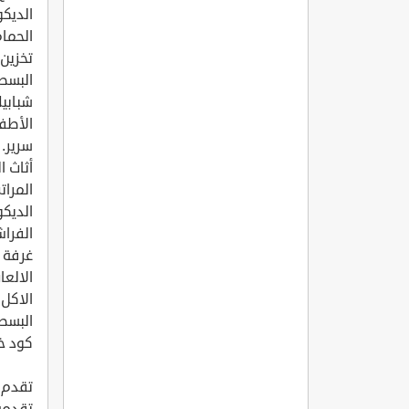
الديكو
الحما
تخزين.
البسط
شبابيك
الأطف
سرير.
أثاث ا
المرات
الديكو
الفراش
غرفة ا
الالعا
الاكل 
البسط
كود خصم 
تقدم 
تقدمه