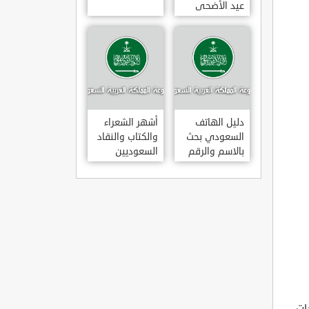
عيد الأضحى
لعام 1443هـ
متى عودة
الموظفين
بالسعودية بعد
إجازة عيد
الأضحى 1443
دليل الهاتف
أشهر الشعراء
السعودي بحث
والكتاب والنقاد
بالاسم والرقم
السعوديين
ات