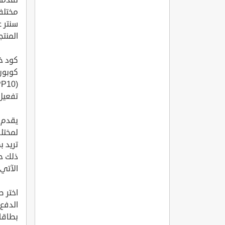
مختلف
المنتج
كود خصم ه
(HCAPP10).
تفعيل كوبون
يقدم 
لمختلف
تريد ب
ذلك ح
الآتي
اختر ط
الدفع 
بطاقا