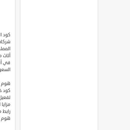
شركات 
المملك
أثاث م
السعو
هوم سنتر 022
كود خصم 
تفعيل كوبون
مزايا 
رابط م
هوم سنتر 022