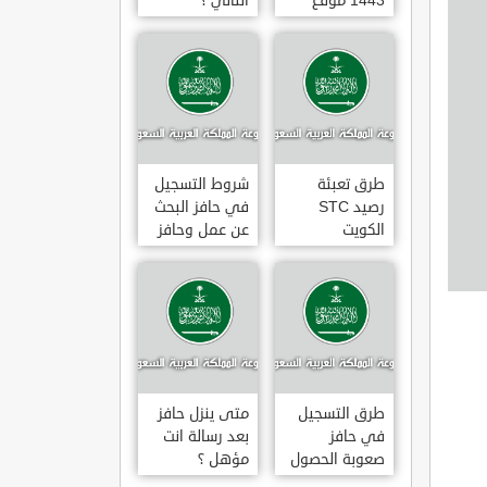
1443 موقع
الثاني ؟
طاقات البوابة
الوطنية للعمل
طرق تعبئة
شروط التسجيل
رصيد STC
في حافز البحث
الكويت
عن عمل وحافز
بالخطوات 2022
صعوبة البحث
عن عمل ؟
طرق التسجيل
متى ينزل حافز
في حافز
بعد رسالة انت
صعوبة الحصول
مؤهل ؟
على عمل لاول