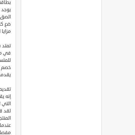
بطاقة
يوجد 
الصق كود خ
ضع كلم
مزايا 
في مجا
للمتسو
خصم ي
يقدمه
تقديم
إنه يق
التي ت
المنتج
عندما
مفصلة