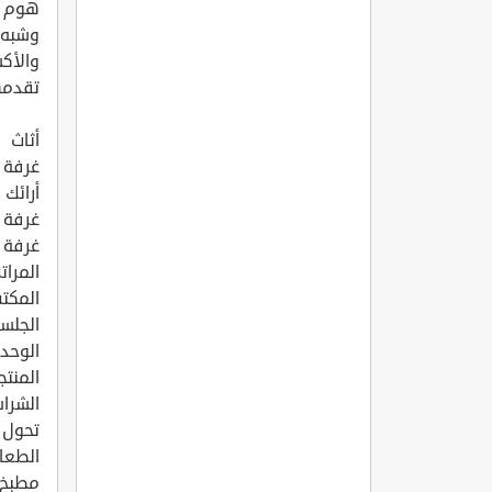
هوم س
وشبه 
والأكس
تقدمه
أثاث
غرفة ا
أرائك
غرفة 
غرفة 
المرات
المكتب
الجلسا
الوحدا
المنتج
الشرا
تحول 
الطعا
مطبخ.