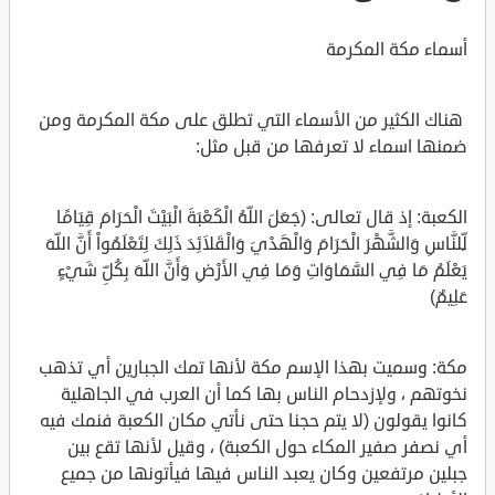
أسماء مكة المكرمة
هناك الكثير من الأسماء التي تطلق على مكة المكرمة ومن
ضمنها اسماء لا تعرفها من قبل مثل:
الكعبة: إذ قال تعالى: (جَعَلَ اللّهُ الْكَعْبَةَ الْبَيْتَ الْحَرَامَ قِيَامًا
لِّلنَّاسِ وَالشَّهْرَ الْحَرَامَ وَالْهَدْيَ وَالْقَلاَئِدَ ذَلِكَ لِتَعْلَمُواْ أَنَّ اللّهَ
يَعْلَمُ مَا فِي السَّمَاوَاتِ وَمَا فِي الأَرْضِ وَأَنَّ اللّهَ بِكُلِّ شَيْءٍ
عَلِيمٌ)
مكة: وسميت بهذا الإسم مكة لأنها تمك الجبارين أي تذهب
نخوتهم ، ولإزدحام الناس بها كما أن العرب في الجاهلية
كانوا يقولون (لا يتم حجنا حتى نأتي مكان الكعبة فنمك فيه
أي نصفر صفير المكاء حول الكعبة) ، وقيل لأنها تقع بين
جبلين مرتفعين وكان يعبد الناس فيها فيأتونها من جميع