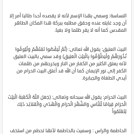
النساسة: وسمي بهذا الإسم لأنه لا يقصده أحدا طالبا أمر إلا
أن وجد غايته عنده وحقق مطلبه ببركة هذا المكان الطاهر
المقدس كما أنه لا يقر ظلما ولا بغيا.
البيت العتيق: يقول الله تعالى: (ثُمَّ لْيَقْضُوا تَفَثَهُمْ وَلْيُوفُوا
نُذُورَهُمْ وَلْيَطَّوَّفُوا بِالْبَيْتِ الْعَتِيقِ) وقد سمي بالبيت العتيق
لأنه يعتق الكثير من الكفار من النار ويخرجهم من ظلمات
الكفر إلى نور الإيمان كما أن الله قد أعتق البيت الحرام من
أيدي الطغاة والجبابرة.
البيت الحرام: يقول الله سبحانه وتعالى: (جَعَلَ اللّهُ الْكَعْبَةَ الْبَيْتَ
الْحَرَامَ قِيَامًا لِّلنَّاسِ وَالشَّهْرَ الْحَرَامَ وَالْهَدْيَ وَالْقَلاَئِدَ ذَلِكَ
لِتَعْلَمُواْ
الحاطمة والراس : وسميت بالحاطمة لأنها تحطم من استخف