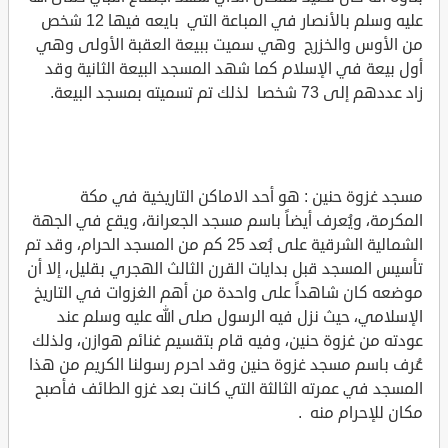
عليه وسلم بالأنصار في المباعة التي بايعه فيها 12 شخص
من الأوس والخزرج وهي سميت ببيعة العقبة الأولى وهي
أول بيعة في الإسلام كما شهد المسجد البيعة الثانية وقد
زاد عددهم إلى 73 شخصا لذلك تم تسميته بمسجد البيعة.
مسجد غزوة حنين : هو أحد الاماكن التاريخية في مكة
المكرمة، ويُعرف أيضاً باسم مسجد الجعرانة، ويقع في الجهة
الشمالية الشرقية على بُعد 25 كم من المسجد الحرام، وقد تم
تأسيس المسجد قبل بدايات القرن الثالث الهجري بقليل، إلا أن
موضعه كان شاهداً على واحدة من أهم الغزوات في التاريخ
الإسلامي، حيث نزل فيه الرسول صلى الله عليه وسلم عند
عودته من غزوة حنين، وفيه قام بتقسيم غنائم هوازن، ولذلك
عُرف باسم مسجد غزوة حنين وقد احرم رسولنا الكريم من هذا
المسجد في عمرته الثالثة التي كانت بعد غزو الطائف فأصبح
مكان للإحرام منه .