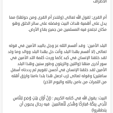
الأطراف
أم القرى: لقول الله تعالى (ولتنذر أم القرى ومن حولها) مما
يدل على أهمية هذات البيت وفضله على سائر الخلق وهو
مكان تجتمع فيه المسلمين من جميع بقاع الأرض.
البلد الأمين: وقد أقسم اللله عز وجل بالببد الأمين في قوله
تعالى (لا أقسم بهذا البلد وأنت حل بهذا البلد ووالد وما ولد
لقد خلقنا الإنسان في كبد )كما وردت كلمة اللد الأمين في
سور أخرى منها (والتين والزيتون وطور سنين وهذا البلد
الأمين لقد خلقنا الإنسان في أحسن تقويم ثم رددناه أسفل
سافلين) وقوله تعالى (رب اجعل هذا بلدا ءامنا وارزق أهله
من الثمرات من ءامن بالله واليوم الآخر)
البيت: يقول الله في كتابه الكريم : (إِنَّ أَوَّلَ بَيْتٍ وُضِعَ لِلنَّاسِ
لَلَّذِي بِبَكَّةَ مُبَارَكًا وَهُدًى لِّلْعَالَمِينَ فيه رجال يحبون أن
يتطهروا)