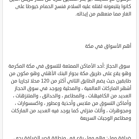
كانوا يتتبعونه لقتله عليه السلام فنسج الحمام خيوطا على
الغار مما منعهم من إيذائه.
أهم الأسواق في مكة
سوق الحجاز :أحد الأماكن الممتعة للتسوق في مكة المكرمة
وهو يقع على طريق مكة بجوار البنك الأهلي وهو مكون من
طابقين حيث يضم الطابق الثاني أكثر من 120 محلا تجاريا من
أشهر الماركات العالمية ، والمحلية ويوجد في سوق الحجاز
العديد من الكافيهات ، والمطاعم ، والحدائق ، والمتنزهات ،
وأماكن التسوق من ملابس وأحذية وعطور ، واكسسوارات ،
ومجوهرات ، وأثاث منزلي كما يوجد فيه العديد من الماركات
ومطاعم الوجبات السريعة
ضيافة مول: وهو مول يقع في منطقة قصر الضيافة بحي