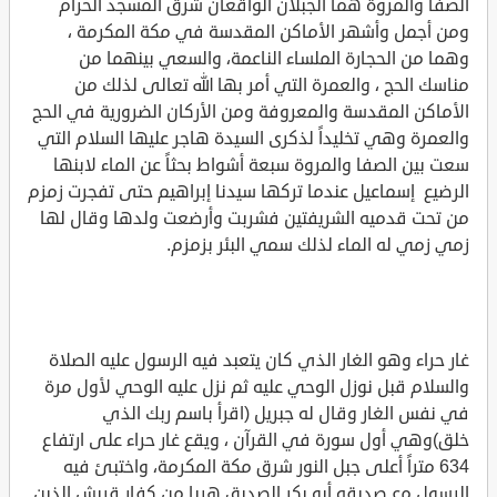
الصفا والمروة هما الجبلان الواقعان شرق المسجد الحرام
ومن أجمل وأشهر الأماكن المقدسة في مكة المكرمة ،
وهما من الحجارة الملساء الناعمة، والسعي بينهما من
مناسك الحج ، والعمرة التي أمر بها الله تعالى لذلك من
الأماكن المقدسة والمعروفة ومن الأركان الضرورية في الحج
والعمرة وهي تخليداً لذكرى السيدة هاجر عليها السلام التي
سعت بين الصفا والمروة سبعة أشواط بحثاً عن الماء لابنها
الرضيع إسماعيل عندما تركها سيدنا إبراهيم حتى تفجرت زمزم
من تحت قدميه الشريفتين فشربت وأرضعت ولدها وقال لها
زمي زمي له الماء لذلك سمي البئر بزمزم.
غار حراء وهو الغار الذي كان يتعبد فيه الرسول عليه الصلاة
والسلام قبل نوزل الوحي عليه ثم نزل عليه الوحي لأول مرة
في نفس الغار وقال له جبريل (اقرأ باسم ربك الذي
خلق)وهي أول سورة في القرآن ، ويقع غار حراء على ارتفاع
634 متراً أعلى جبل النور شرق مكة المكرمة، واختبئ فيه
الرسول مع صديقه أبو بكر الصديق هربا من كفار قريش الذين