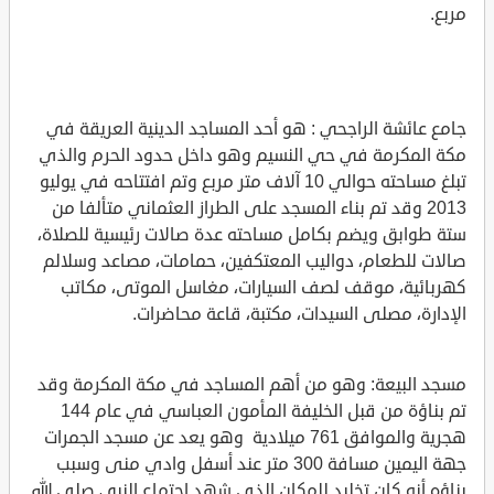
مربع.
جامع عائشة الراجحي : هو أحد المساجد الدينية العريقة في
مكة المكرمة في حي النسيم وهو داخل حدود الحرم والذي
تبلغ مساحته حوالي 10 آلاف متر مربع وتم افتتاحه في يوليو
2013 وقد تم بناء المسجد على الطراز العثماني متألفا من
ستة طوابق ويضم بكامل مساحته عدة صالات رئيسية للصلاة،
صالات للطعام، دواليب المعتكفين، حمامات، مصاعد وسلالم
كهربائية، موقف لصف السيارات، مغاسل الموتى، مكاتب
الإدارة، مصلى السيدات، مكتبة، قاعة محاضرات.
مسجد البيعة: وهو من أهم المساجد في مكة المكرمة وقد
تم بناؤة من قبل الخليفة المأمون العباسي في عام 144
هجرية والموافق 761 ميلادية وهو يعد عن مسجد الجمرات
جهة اليمين مسافة 300 متر عند أسفل وادي منى وسبب
بناؤه أنه كان تخليد للمكان الذي شهد اجتماع النبي صلى الله