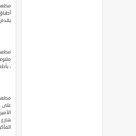
أطباق 
يقدم ج
متنوع
، بأطع
على طر
الأمير
شارع ا
المأكو