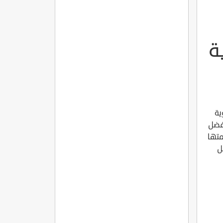
ة
ية
نفضل
متها
ل