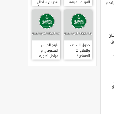
العربية العريقة
بندر بن سلطان
يقدم
بن عبد العزيز آل
سعود
مكان
ق
جدول البدلات
تاريخ الجيش
والعلاوات
السعودي و
.
العسكرية
مراحل تطوره
للضباط والأفراد
و