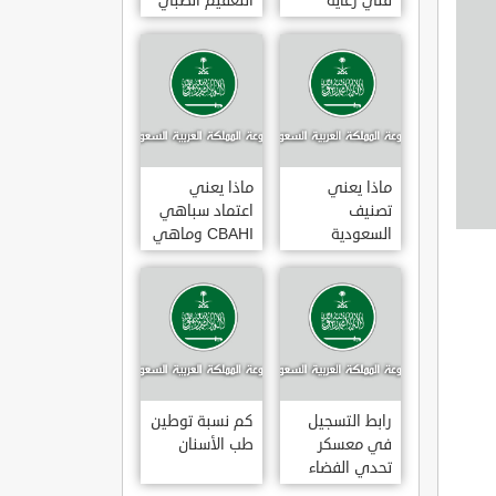
فني رعاية
التعقيم الطبي
مرضى 3
ماذا يعني
ماذا يعني
تصنيف
اعتماد سباهي
السعودية
CBAHI وماهي
الائتماني AA1
معاييره
رابط التسجيل
كم نسبة توطين
في معسكر
طب الأسنان
تحدي الفضاء