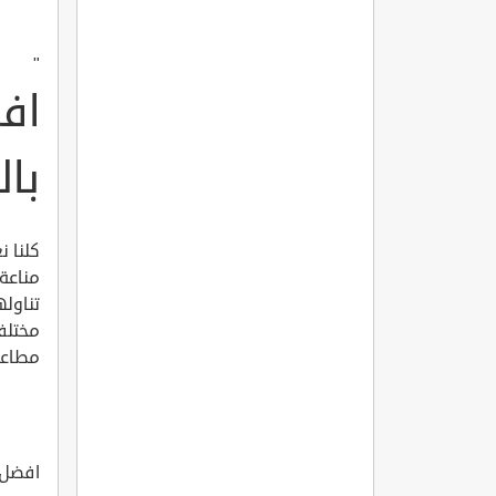
"
اف
با
كلنا ن
مناعة 
تناوله
مختلف
مطاعم 
افضل م