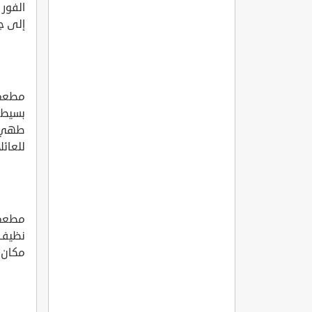
الفور
إلى جا
بسيط خ
طهي م
للعائل
نظيف 
مكان م