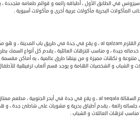
 سيزونس في الطابق الأول ، أطباقه رائعه و قوائم طعامه متجددة ، 
نب المأكولات البحرية مأكولات عربية أخرى و مأكولات آسيوية .
مطعم القلزم al qalzam ، و يقع في جدة في طريق باب المدينة ، و هو 
دماته جيدة ، و مناسب للنزهات العائلية ، يقدم كل أنواع السمك بطر
تنوعة و نكهات مميزة و من بينها طرق عالمية ، به أماكن مقسمة
ات و الشباب و الشخصيات الهامة و يوجد قسم ألعاب ترفيهية للأطفال 
مطعم السقالة al seqala ، و يقع في جدة في أبحر الجنوبية ، مطعم ممتاز
جلساته رائعة ، يقدم أطباق بحرية و مشويات على شاطئ جدة ، و ه
ناسب لنزهات العائلات و الشباب .