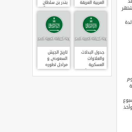
عد
العربية العريقة
بندر بن سلطان
اشتهر
بن عبد العزيز آل
سعود
لدة
جدول البدلات
تاريخ الجيش
والعلاوات
السعودي و
العسكرية
مراحل تطوره
للضباط والأفراد
وم
ة
للضباط البريطانيين، وتبلغ مدة الدراسة فيها 44 أسبوع
وأخذ