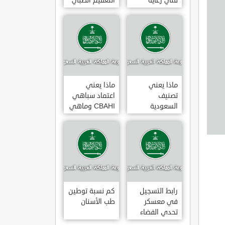
فني رعاية
التعقيم الطبي
مرضى 3
ماذا يعني
ماذا يعني
تصنيف
اعتماد سباهي
السعودية
CBAHI وماهي
الائتماني AA1
معاييره
رابط التسجيل
كم نسبة توطين
في معسكر
طب الأسنان
تحدي الفضاء