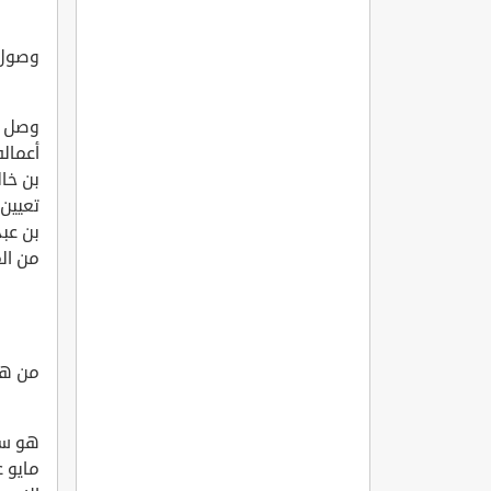
وصول ا
وصل مس
أعمال
بن خا
تعيين
بن عبد
من ال
من هو
هو سم