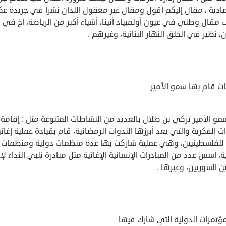
ادية ، مقال إليكم أقول ومقال غير معقول اللذان نشرا في جريدة عك
مقال وطني في عيون أولمبياد أثينا، أشياء أكبر من الرياضة، أخ في
ن، نظير في الخلق النهار البنانية، وغيرهم .
ت قام بها سمو الأمير
و الأمير تركي بن طلال بالعديد من النشاطات المتنوعة مثل : إقامة
ات الفكرية والتي يعد أبرزها الندوات الرمضانية، قام بقيادة عملية إغاثي
 للفلسطينيين، وهي عملية شاركت بها عدة منظمات دولية ومنظمات ع
، أسس عدد من المبادرات الإنسانية الإغاثية مثل مبادرة نلبي النداء لإغ
ين السوريين، وغيرها .
لمؤتمرات الدولية التي شارك فيها