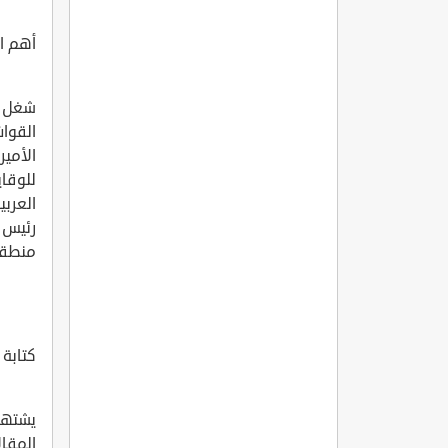
أهم ا
شغل س
القوا
الأمير
للوقا
العربي
رئيس م
منطقة 
كتابة 
يشتهر
المقال