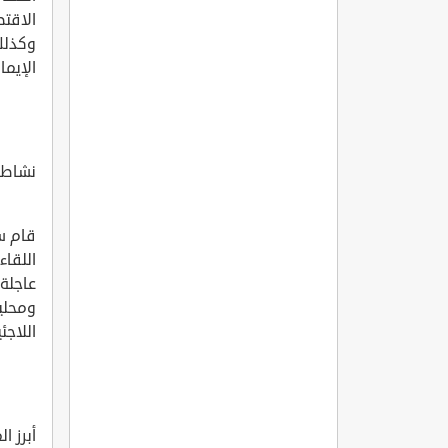
الاقتص
وكذلك 
الإيما
نشاطا
قام سم
اللقاء
عاجلة
ومحلية
اللاجئ
أبرز ا