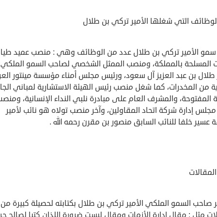
لوظائف التي شغلها الأمير تركي بن طلال
مو الأمير تركي بن طلال عدد من الوظائف وهي : منصب عميد طيا
ت المسلحة بالمملكة، ومنصب الممثل الشخصي لصاحب السمو الملكي
 طلال بن عبد العزيز آل سعود، ورئيس مجلس أمناء مؤسسة مينتور العر
ية من المخدرات، كما شغل منصب رئيس الهيئة الاستشارية لمباني الج
ة المفتوحة، والمشرف العام على مبادرة نلبي النداء الإنسانية، ومنص
جلس إدارة شركة اتحاد المقاولين، وآخر منصب تولاه هو نائب لأمير
عسير خلفا للنائب السابق منصور بن مقرن رحمه الله .
المقالات
 صاحب السمو الملكي الأمير تركي بن طلال بكتابته لحصيلة كبيرة من
ات مثل : مقال إدارة الأزمات ومقال ليست ضرورة اللذان كتبا لصالح جر