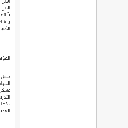
الابن 
الابن 
بآرائه
بإنشاء
الأمي
المؤه
حصل ص
السيا
، كما 
العديد