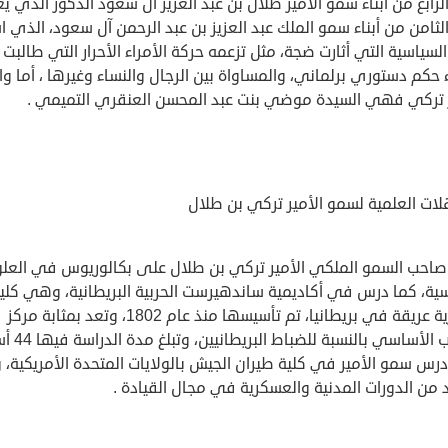
الرابع من أبناء سمو الأمير طلال بن عبد العزيز آل سعود الذكور الذي ي
الثامن من أبناء سمو الملك عبد العزيز بن عبد الرحمن آل سعود، الذي 
 السياسية التي أثارت ضجة، مثل تزعمه حركة الأمراء الأحرار التي طالبت
 حكم دستوري برلماني، والمساواة بين الرجال والنساء وغيرها ، أما وا
ر تركي فهي السيدة موضي بنت عبد المحسن العنقري التميمي .
لات العلمية لسمو الأمير تركي بن طلال
احب السمو الملكي الأمير تركي بن طلال على بكالوريوس في العل
سية، كما درس في أكاديمية ساندهيرست الحربية البريطانية، وهي كلي
عسكرية عريقة في بريطانيا، تم تأسيسها منذ عام 1802، وتعد بمثابة مركز
التدريب الأساسي بالنسبة 
درس سمو الأمير في كلية طيران الجيش بالولايات المتحدة الأمريكية، 
 من الدورات المدنية والعسكرية في مجال القيادة .