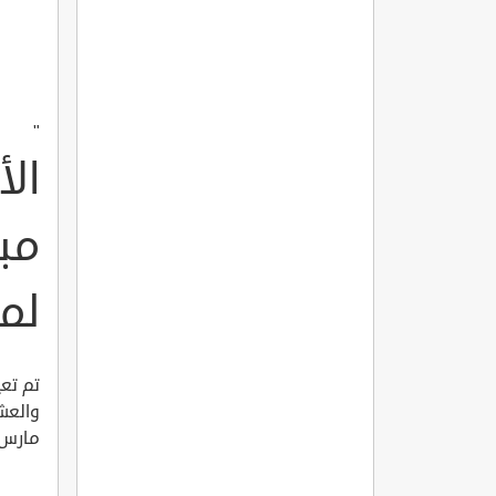
"
الأ
مبا
لم
تم تع
مارس ا