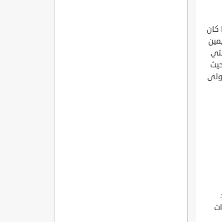
مره
 كان
مين
لتي
حيث
أولى
ات