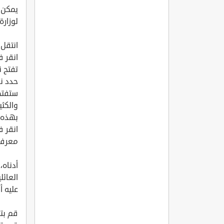
يمكن ت
لوزارة
انتقل 
انقر 
تفتح ن
حدد نو
ستفتح
والكثي
بهذه 
انقر ف
معرفة 
أدناه،
العائ
عليه أ
قم بتس