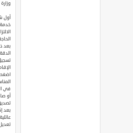
وزارة 
أول ش
خدمة ا
الالتز
الحاجة
بعد ذل
الدقة.
تسجيل 
الإقام
اضغط ع
المنا
في الخ
أو صا
تصديق 
بعد إك
عائلية.
تعديل 