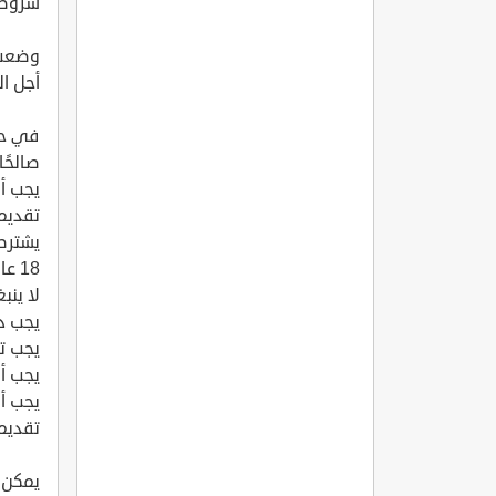
شروط ت
وضعت 
أجل ا
في حا
صالحًا
يجب أ
تقديم
يشترط 
18 عامًا.
لا ينب
يجب دف
يجب تق
يجب أ
يجب أن
تقديم 
يمكن ا