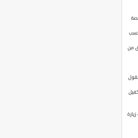
نصة
 حسب
ق من
حقول
كفيل
زيارة