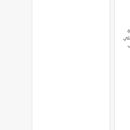
ة
لتي
ي