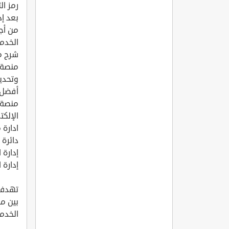
رمز ال
بعد إ
من أج
الخدما
شرح م
أفضل ا
منصة 
الإلكت
ادارة 
دائرة 
إدارة 
إدارة 
تهدف 
بين م
الخدم