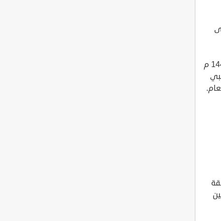
ى
منصة الاعتماد هي منصة إلكترونية أطلقتها وزارة المالية السعودية عام 1442 م
ا جديدًا يلبي
عام.
قة
ين