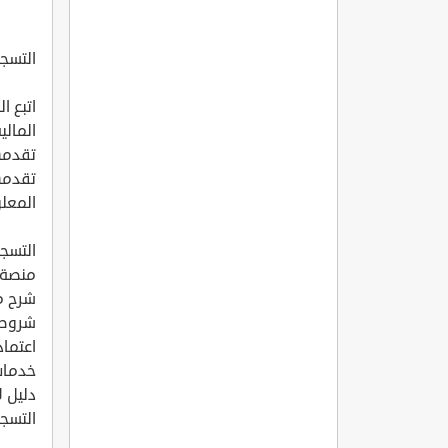
التسج
اتبع ا
المالي
تقدمها
تقدمه
المعل
التسج
منصة 
شرح م
شروط 
اعتماد
خدمات
دليل ل
التسج