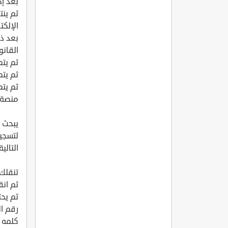
بعد إد
ثم ينت
الإلك
بعد ذل
القانو
ثم يت
ثم يتم
ثم يتم
منصة 
يبحث ا
لتسجي
التالية
تنقلك
ثم ان
ثم يحت
رقم ا
كلمه ا