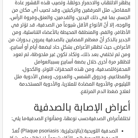
يظهر الالتهاب والاحمرار حولها، وتصيب هذه القشور عادةً
المفاصل، مثل المرفقين والركبتين، وقد تصيب أي مكان من
الجسم، بما في ذلك اليدين، والقدمين، والعنق،وفروة الرأس،
والوجه، إلا أنّ الأنواع الأقل شيوعاً من الصدفية، قد تؤثر في
الأظافر، والفم، والمنطقة المحيطة بالأعضاء التناسلية، ومن
الجدير بالذكر أنّ معظم المصابين بالصدفية يمرون بـدورات من
الأعراض، حيث تظهر الأعراض بشكلٍ حاد لبضعة أيام أو أسابيع،
ومن ثم تختفي بعد ذلك، وتكاد تكون غير ملحوظة، ثم تعود
لتظهر مرة أخرى خلال بضعة أسابيع بسببالعوامل
المحفزةللصدفية، ومن هذه المحفزات التوتر، والكحول،
والمطاعيم، وحروق الشمس، والعدوى، وبعض الأدوية مثل
الليثيوم، والأدوية المضادة للملاريا، والأدوية المستخدمة
لعلاج ضغط الدم المرتفع.
أعراض الإصابة بالصدفية
تختلفأعراض الصدفيةحسب نوعها، ومنأنواع الصدفيةما يلي:
الصدفية اللويحية:(بالإنجليزية: Plaque psoriasis) تُعدّ