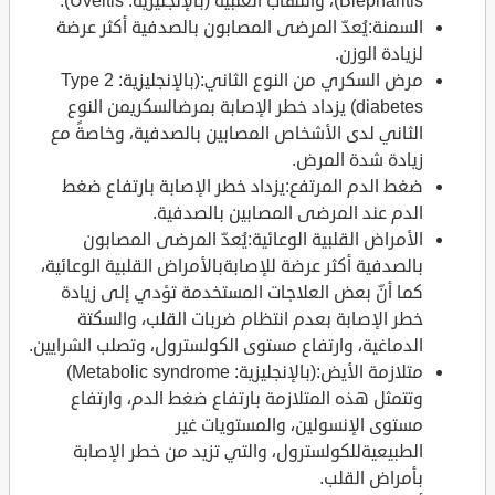
Blepharitis)، والتهاب العنبية (بالإنجليزية: Uveitis).
السمنة:يُعدّ المرضى المصابون بالصدفية أكثر عرضة
لزيادة الوزن.
مرض السكري من النوع الثاني:(بالإنجليزية: Type 2
diabetes) يزداد خطر الإصابة بمرضالسكريمن النوع
الثاني لدى الأشخاص المصابين بالصدفية، وخاصةً مع
زيادة شدة المرض.
ضغط الدم المرتفع:يزداد خطر الإصابة بارتفاع ضغط
الدم عند المرضى المصابين بالصدفية.
الأمراض القلبية الوعائية:يُعدّ المرضى المصابون
بالصدفية أكثر عرضة للإصابةبالأمراض القلبية الوعائية،
كما أنّ بعض العلاجات المستخدمة تؤدي إلى زيادة
خطر الإصابة بعدم انتظام ضربات القلب، والسكتة
الدماغية، وارتفاع مستوى الكولسترول، وتصلب الشرايين.
متلازمة الأيض:(بالإنجليزية: Metabolic syndrome)
وتتمثل هذه المتلازمة بارتفاع ضغط الدم، وارتفاع
مستوى الإنسولين، والمستويات غير
الطبيعيةللكولسترول، والتي تزيد من خطر الإصابة
بأمراض القلب.