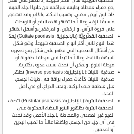
الصدفية اللويحية هي الأكثر شيوعاً، إذ تظهر على شكل
بقع حمراء مغطاة بطبقة متراكمة من خلايا الجلد الميتة
ذات لون أبيض فضي، وتسبب الحكة، والألم وقد تتشقق
مسببةً النزف، وغالباً ما تظهر هذه البقع أو اللويحات
على فروة الرأس، والركبتين، والمرفقين،وأسفل الظهر.
الصدفية القَطْرَوِيَّة:(بالإنجليزية: Guttate psoriasis) يُعدّ
هذا النوع ثاني أكثر أنواع الصدفية شيوعاً، وهو شكل
من أشكال الصدفية التي تظهر على شكل بقع صغيرة
شبيهة بالنقط، وغالباً ما تبدأ في مرحلة الطفولة أو
مرحلة البلوغ، ويمكن أن تحدث بسبب عدوى بكتيرية.
صدفية الثنيات:(بالإنجليزية: Inverse psoriasis) تظهر
صدفية الثنيات كآفات حمراء براقة في طيات الجسم،
مثل منطقة خلف الركبة، وتحت الذراع، أو في أصل
الفخذ.
الصدفية البثرية:(بالإنجليزية: Pustular psoriasis) تتصف
الصدفية البثرية بظهور البثور البيضاء المحتوية على
القيح غير المعدي والمحاطة بالجلد الأحمر، وقد تحدث
في أي جزء من الجسم، ولكنها غالباً ما تصيب اليدين
أوالقدمين.