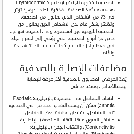
الصدفية المُحَمِّرة للجلد:(بالإنجليزية: Erythrodermic
psoriasis) تُعدّ الصدفية المُحَمِّرة للجلد نادرة، إذ تؤثر
في 3? من الأشخاص الذين يعانون من الصدفية،
وتظهر بشكلٍ عام لدى الأشخاص الذين يعانون من
الصدفية اللويحية غير المستقرة، وفي الحقيقة هو نوع
خاص من أنواع الصدفية، الذي يؤدي إلى احمرار الجلد
في معظم أجزاء الجسم، كما أنّه يسبب الحكة شديدة
والألم.
مضاعفات الإصابة بالصدفية
يُعدّ المرضى المصابون بالصدفية أكثر عرضة للإصابة
ببعضالأمراض، ومنها ما يلي:
التهاب المفاصل في الصدفية:(بالإنجليزية: Psoriatic
arthritis) يمكن أن يسبب التهاب المفاصل في الصدفية
تلف المفاصل، وفقدان وظيفة بعض المفاصل.
مشاكل العيون:منها التهاب الملتحمة (بالإنجليزية:
Conjunctivitis)، والتهاب الجفن (بالإنجليزية: