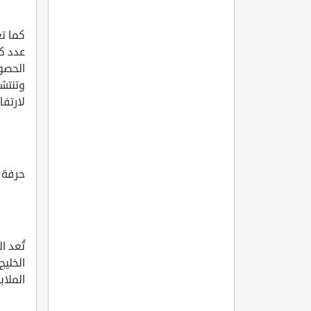
كما تع
عدد كب
الحصول
وتنتشر
لارتفا
حرفة 
تُعد 
الخليج
الملا