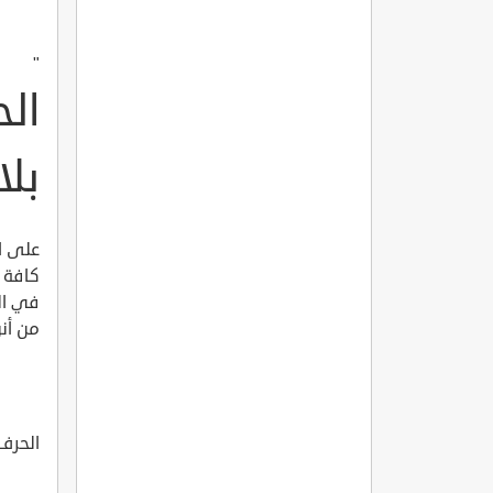
"
ال
بل
على ا
كافة ا
في ال
من أنو
الحرف