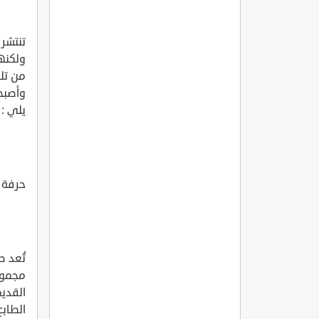
تنتشر
ولكنه
من تل
وأصبح
يلي :
حرفة 
تُعد ص
مجموع
القدي
الطابع