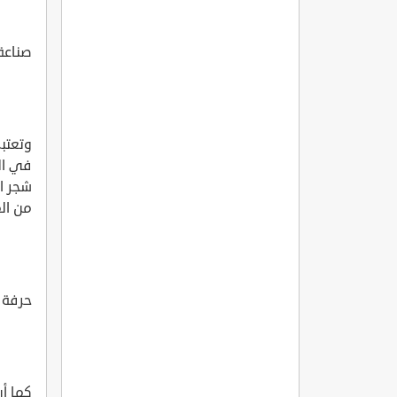
صناعة
وتعتبر
في ال
شجر ال
من الم
حرفة 
كما أن