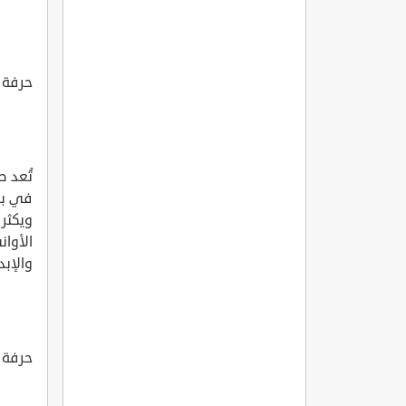
حرفة ص
تُعد ص
في بل
ويكثر 
الأوان
والإبد
حرفة 