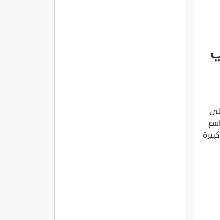
ي
لى
اسع
بيرة