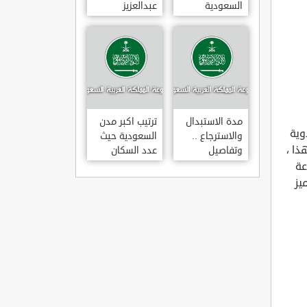
السعودية
عبدالعزيز
للتخصصات
الصحية
مدة الاستبدال
ترتيب اكبر مدن
وية
والاسترجاع ..
السعودية حيث
ذا ،
وتفاصيل
عدد السكان
قانونها حسب
عة
وزارة التجارة
يز