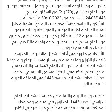
الفترة المسائية (من الساعة 330 عصرا الى 700 مساءا)
والدراسة وجها لوجه ابتداء من التاريخ. وصول التغطية بجرعتين
من اللقاح تصل إلى (70?). ?) من السكان أو تاريخ
24/03/1443 هـ – الموافق 30/10/2022 م أيهما أقرب.
ثانياً تكون الدراسة وجهاً لوجه حسب النماذج التشغيلية خلال
الفترة الصباحية لطلبة المرحلتين المتوسطة والثانوية (من
الفئات العمرية 12 سنة فأكثر) مع شرط الحصول على جرعتين
من اللقاح. سيتم اعتبار التحصين بجرعة واحدة غائبًا حتى يتم
الانتهاء منالتطعيم بجرعتين.
ثالثًا تطبيق ما ورد في أدلة التشغيل والإشراف بالمدرسة
(الإصدار الأول) وما تضمنته من سيناريوهات الإرجاع ونماذجها
التشغيلية لاستئناف الدراسات للعام 1443 هـ وآليات تفعيل
نماذج التعلم الإلكتروني. لرفع المستوى التشغيلي. نجاعة.
تحميل الخطة التشغيلية لمدرسة 1443 في المملكة العربية
السعودية pdf
اذ اعلنت وزارة التربية والتعليم عن خطتها التشغيلية للعام
الدراسي الجديد 1443 للمدارس في مناطق ومحافظات
المملكة العربيةالسعودية، فقد أصبح من الضروري للكادر