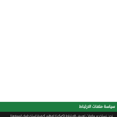
سياسة ملفات الارتباط
نحن نستخدم ملفات تعريف الارتباط (كوكيز) لفهم كيفية استخدامك لموقعنا