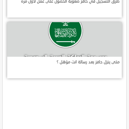
طرق التسجيل في حافز صعوبة الحصول على عمل لاول مره
متى ينزل حافز بعد رسالة انت مؤهل ؟