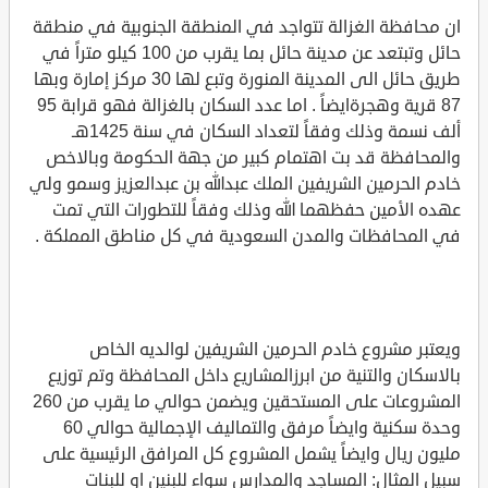
ان محافظة الغزالة تتواجد في المنطقة الجنوبية في منطقة
حائل وتبتعد عن مدينة حائل بما يقرب من 100 كيلو متراً في
طريق حائل الى المدينة المنورة وتبع لها 30 مركز إمارة وبها
87 قرية وهجرةايضاً . اما عدد السكان بالغزالة فهو قرابة 95
ألف نسمة وذلك وفقاً لتعداد السكان في سنة 1425هـ
والمحافظة قد بت اهتمام كبير من جهة الحكومة وبالاخص
خادم الحرمين الشريفين الملك عبدالله بن عبدالعزيز وسمو ولي
عهده الأمين حفظهما الله وذلك وفقاً للتطورات التي تمت
في المحافظات والمدن السعودية في كل مناطق المملكة .
ويعتبر مشروع خادم الحرمين الشريفين لوالديه الخاص
بالاسكان والتنية من ابرزالمشاريع داخل المحافظة وتم توزيع
المشروعات على المستحقين ويضمن حوالي ما يقرب من 260
وحدة سكنية وايضاً مرفق والتماليف الإجمالية حوالي 60
مليون ريال وايضاً يشمل المشروع كل المرافق الرئيسية على
سبيل المثال: المساجد والمدارس سواء للبنين او للبنات