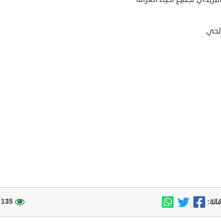
لحي
135 مشاهدة
الة: