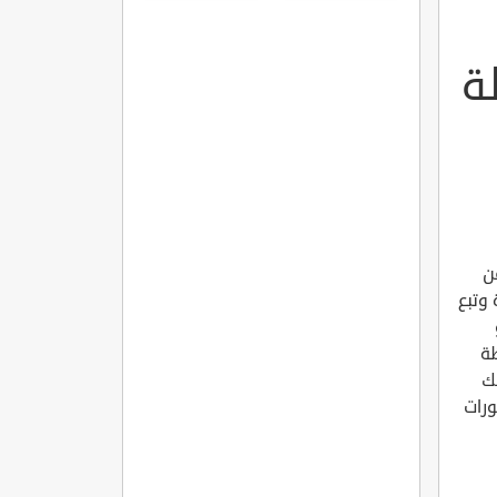
لة
ن
رة وتبع
 والمحافظة
ك
ورات