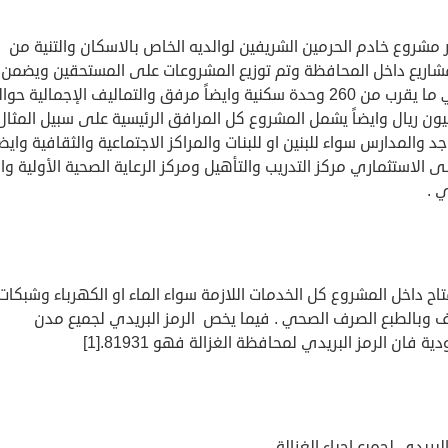
 مشروع خادم الحرمين الشريفين لوالديه الخاص بالاسكان والتنية من
لمشاريع داخل المحافظة وتم توزيع المشروعات على المستحقين ويضمن
حوالي ما يقرب من 260 وحدة سكنية وايضاً مرفق والتماليف الإجمالية حو
مليون ريال وايضاً يشمل المشروع كل المرافق الرئيسية على سبيل المثال
د والمدارس سواء للبنين او للبنات والمراكز الاجتماعية والثقافية وايضا
ى الاستثماري مركز التدريب والتأهيل ومركز الرعاية الصحية الأولية وا
ي .
اح داخل المشروع كل الخدمات اللازمة سواء الماء او الكهرباء وشبكات
ف وبالطبع الصرف الصحي . فيما يخص الرمز البريدي لجميع مدن
ة فان الرمز البريدي لمحافظة الغزالة فهو 81931.[1]
البريدي لجميع احياء الغزالة