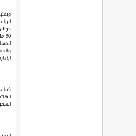
ويعتبر
ابرزا
60 
المساج
والمبن
الإدار
كما مت
الهات
السعودي
الرمز 