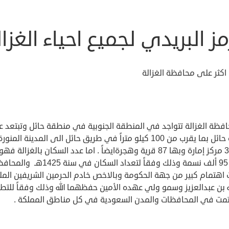
مز البريدي لجميع احياء الغزا
اكثر على محافظة الغزالة
افظة الغزالة تتواجد في المنطقة الجنوبية في منطقة حائل وتبتعد ع
مدينة حائل بما يقرب من 100 كيلو متراً في طريق حائل الى المدينة المنو
لها 30 مركز إمارة وبها 87 قرية وهجرةايضاً . اما عدد السكان بالغزالة فهو
قرابة 95 ألف نسمة وذلك وفقاً لتعداد السكان في سنة 1425هـ
 اهتمام كبير من جهة الحكومة وبالاخص خادم الحرمين الشريفين المل
ه بن عبدالعزيز وسمو ولي عهده الأمين حفظهما الله وذلك وفقاً للتط
تمت في المحافظات والمدن السعودية في كل مناطق المملكة .