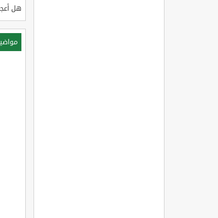
هل أعجب
مواضي