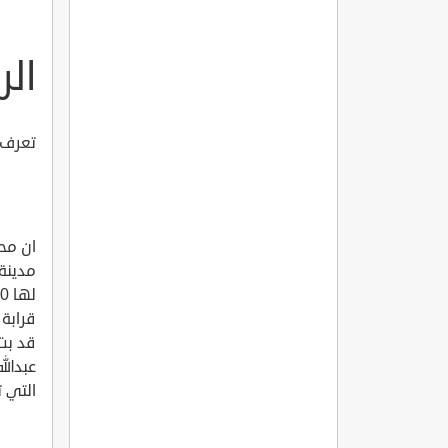
الر
تعرف 
ان مح
قد بت
عبدالل
التي 