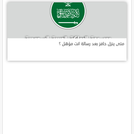
متى ينزل حافز بعد رسالة انت مؤهل ؟