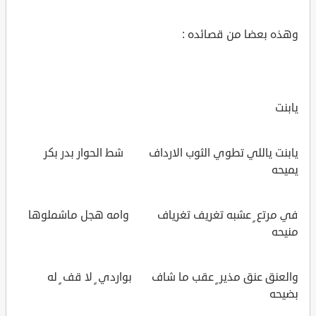
وهذه بعضا من قصائده :
يابنت
يابنت ياللي تطوي الثوب الارداف شط الحوار بدر بكر
يميحه
في مرتع ٍ عشبه تغريف تغرياف وامه هجل ماشملوها
منيحه
والعنق عنق مذير ٍ عقب ما شاف بواردي ٍ لا قف ٍ له
بضيحه