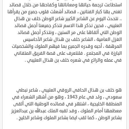
استطاعت ترجمة حياتها ومعاناتها وكفاحها من خلال قصائد
تغنى بها كبار الفنانين ، قصائد أشعلت قلوب جميع من يقرأها
.. نتحدث اليوم عن الشاعر الكبير شاعر الوطن خلف بن هذال
العتيبي ، فحين نذكر هذا الاسم نتذكر جميعنا أجمل قصائد
الوطن التي ألقاها على مر السنين ، ونتذكر أجمل قصائد
الغزل العامية ، الشاعر خلف بن هذال شاعر الأحاسيس
المرهفة ، أحبه وقدره الجميع بما فيهم الملوك والشخصيات
البارزة في المجتمع . فلنتعرف على قصة الفريق المتفاني
في عمله والرائع في شعره خلف بن هذال العتيبي .
هو خلف بن هذال الحافي الروقي العتيبي ، شاعر نبطي
سعودي ، ولد في عام 1943 ، وهو من أشهر الشعراء في
المنطقة الخليجية ، اشتهر في قصائده الوطنية التي ألقى
معظمها أمام الملوك ، وقد لقبه الملك عبدالله بن عبدالعزيز
بشاعر الوطن ، كما لقب ايضا بشاعر الملوك وشاعر الخليج .