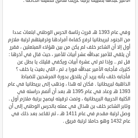
الأمير عبدالله بتعيينه برتبة عريف سائق لمعيته الخاصة .
وفي عام 1393 هـ قررت رئاسة الحرس الوطني ابتعاث عددا
من الجنود لبريطانيا لرفع كفاءة أفرادها وترقيتهم لرتبة ملازم
أول إلا أن الشاعر خلف لم يكن من بين هؤلاء المبتعثين ، فقرر
أن يلقي للأمير عبدالله عشر أبيات للأمير ، حيث قال في آخرها :
قل تم .. وإذا تم لي عشرة أبيات ويكفي قليلك يا بطل عن
كثيرك فأجابه الأمير عبدالله فورا بـ تم ، اللي بغيت يا خلف ؟
فأجابه خلف بأنه يريد أن يلتحق بدورة المرشحين للضباط
الذاهبة لبريطانيا . فكان له هذا ، وذهب إلى بريطانيا في عام
1393 هـ وعاد في عام 1395 هـ بعد أن أتمم دراسته في
الكلية الحربية البريطانية ، وتمت ترقيته ليصبح برتبة ملازم أول .
وثابر الشاعر خلف بن هذال في عمله بالحرس الوطني إلى أن
وصل لرتبة مقدم في عام 1411 هـ ، ثم تقاعد بعد ذلك في
عام 1432 وهو حاملا لرتبة فريق .