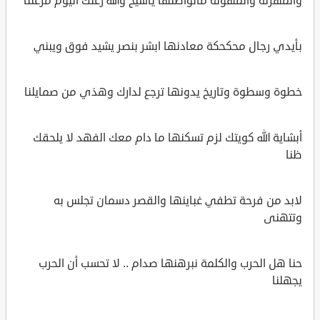
والمهزلة والمهونة مانواطنها ياشيخ والله زعلك اليوم مزعلنا
بأيدي رجال محكحكة معادنها ابشر بنصر يشيد فوق ويبني
خطوة وسطوة وتاريخ يدونها ترجع لدارك وهذي من صمايلنا
أبشاية الله كويتك لزم تسكنها ما دام معك الفهد لا يلحقك
ظنا
لابد من فرحة تطفي غباينها والقصر دسمان تجلس به
وتتهنى
حنا هل الحرب والكلمة نبرهنها صدام .. لا تحسب أن الحرب
يجهلنا