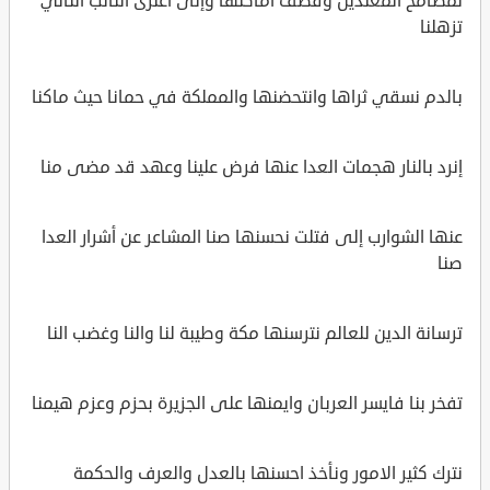
لمصامخ المعتدين وقصف أماكنها وإلى اعتزى النائب الثاني
تزهلنا
بالدم نسقي ثراها وانتحضنها والمملكة في حمانا حيث ماكنا
إنرد بالنار هجمات العدا عنها فرض علينا وعهد قد مضى منا
عنها الشوارب إلى فتلت نحسنها صنا المشاعر عن أشرار العدا
صنا
ترسانة الدين للعالم نترسنها مكة وطيبة لنا والنا وغضب النا
تفخر بنا فايسر العربان وايمنها على الجزيرة بحزم وعزم هيمنا
نترك كثير الامور ونأخذ احسنها بالعدل والعرف والحكمة