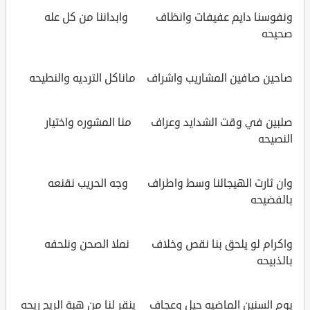
ونفوسنا دايم عفيفات وانظاف وابداننا من كل عله
صحيحه
صاحين صافين المشاريب واشراف ماناكل الترديه والنطيحه
صلبين في وقت الشدايد وعراف منا المشوره واختيار
النصيحه
وان ثارت الهيجالنا وسط واطراف وجه الحريب نقنعه
بالفضيحه
واكرام لو يلحق بنا نقص وخلاف نملا الصحن ونلحفه
بالذبيحه
يوم السنين الماضيه حيل وعجاف ينقر لنا من هبة الريح ريحه