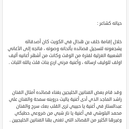
حياته كشاعر :
خلال إقامة خلف بن هذال في الكويت كان أصدقائه
يشجعونه لتسجيل قصائده بألحانه وصوته ، فاتجه إلى الأغاني
الشعبية الغزلية لفترة من الوقت وكانت من أشهر أغانيه أليف
اولف للوليف ارساله ، وأغنية مرني اربع بنات قلت يالله الثبات .
وقد قام بعض الفنانين الخليجين بغناء قصائده أمثال الفنان
راشد الماجد الذي أدى أغنية ياليت دروبنه سمحة والفنان علي
عبدالستار في أغنية يا حبيبي ترى القلب بعك سرح والفنان
محمد البلوشي في أغنية يا نار شبي من ضروعي حطبكي
وغيرها الكثير من القصائد التي تغنى بها الفنانين الخليجيين .