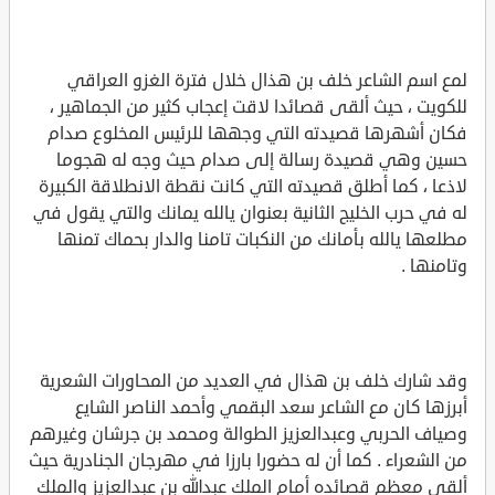
لمع اسم الشاعر خلف بن هذال خلال فترة الغزو العراقي
للكويت ، حيث ألقى قصائدا لاقت إعجاب كثير من الجماهير ،
فكان أشهرها قصيدته التي وجهها للرئيس المخلوع صدام
حسين وهي قصيدة رسالة إلى صدام حيث وجه له هجوما
لاذعا ، كما أطلق قصيدته التي كانت نقطة الانطلاقة الكبيرة
له في حرب الخليج الثانية بعنوان يالله يمانك والتي يقول في
مطلعها يالله بأمانك من النكبات تامنا والدار بحماك تمنها
وتامنها .
وقد شارك خلف بن هذال في العديد من المحاورات الشعرية
أبرزها كان مع الشاعر سعد البقمي وأحمد الناصر الشايع
وصياف الحربي وعبدالعزيز الطوالة ومحمد بن جرشان وغيرهم
من الشعراء . كما أن له حضورا بارزا في مهرجان الجنادرية حيث
ألقى معظم قصائده أمام الملك عبدالله بن عبدالعزيز والملك