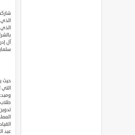
شاركت 
الذي 
الذي 
بالشرا
آل إد
سلمان 
حيث يع
التي 
ومبدعي
طلاب 
تدوين 
الممل
القيا
عبد ال