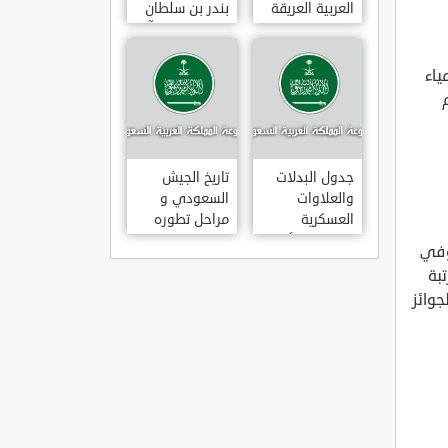
العربية العريقة
بندر بن سلطان
بن عبد العزيز آل
سعود
ياء
جدول البدلات
تاريخ الجيش
والعلاوات
السعودي و
العسكرية
مراحل تطوره
للضباط والأفراد
ة، وفي
لمرتبة
م الجوائز