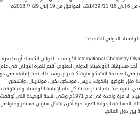
موافق من 19 إلى 29/ 7/ 2018م.
الأولمبياد الدولي للكيمياء :
International Chemistry Olympiad الأولمبياد الدولي للكيمياء أو ما يعرف
IChO، أحد مسابقات الأولمبياد الدولي للعلوم، أقيم للمرة الأولى في عام
1968م في العاصمة التشيكوسلوفاكية براغ، وبعد ذلك تمت إقامته في دو
 مثل طوكيو، بانكوك، باريس، موسكو، بكين، مونتريـال، واشنطن،
دج، أنقرة حيث يتم اختيار مدينة كل عام لإقامة الأولمبياد ولم يتوقف
الأولمبياد إلا مرة واحدة في عام 1971م وهي السنة الوحيدة التي توقفت
تلك المسابقة الدولية لتعود مرة أخرى بشكل سنوي مستمر ومتواصل
 بين دول العالم.