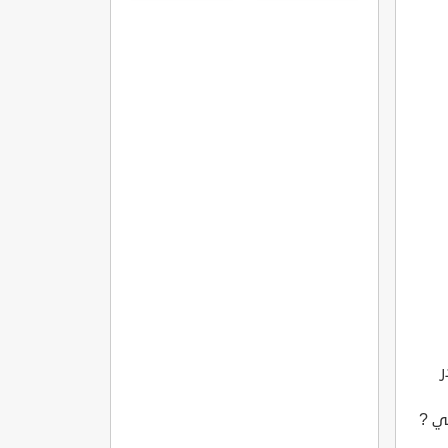
در
في ?