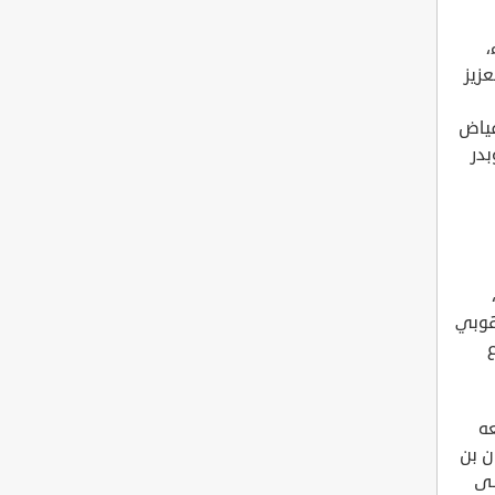
،
زيز
فياض
در
هوبي
ه
ن بن
لى