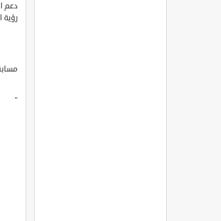
دعم ال
رؤية الم
مسابق
"