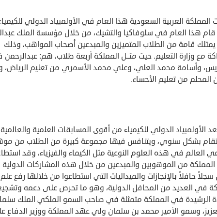
المملكة العربية السعودية هذا العام في الأولمبياد الدولي للكيمياء
قام هذا العام في سلوفاكيا والتشيك، من خلال مؤسسة الملك عبدالع
يمتلك قامة من الطلاب المتميزين والمبدعين أصحاب المواهب، وذلك
كة مع وزارة التعليم. حيث مثــل المملكة أربعة طلاب، هم: عبدالرحمن 
ريس، وأسامة محمد العلي، وعلي محمد الأسمري من تعليم الرياض، وب
المحلم من تعليم الأحساء.
د الأولمبياد الدولي للكيمياء من أقوى المسابقات العلمية والعالمية،
تقام بشكل سنوي، ويتنافس فيها مجموعة كبيرة من الطلاب من مو
 العالم في هذه العلوم النوعية مثل الكيماء والفيزياء، وقد استطاع
المملكة من الموهوبين والمبدعين من خلال هذه المشاركات الدولية
سجلاً حافلاً بالإنجازات والميداليات التي استطاعوا من خلالها رفع علم
كة في العديد من المحافل الدولية، وهو ما تحرص على دعمه وتشجيع
دة الرشيدة في المملكة متمثلة في صاحب السمو الملكي الملك سلما
عزيز، وسمو الأمير محمد بن سلمان ولي عهد المملكة ووزير الدفاع ع