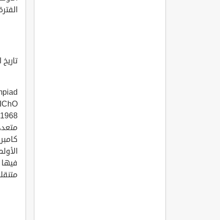
الفترة من 6 إلى 16/ 11/ 1439هـ، ال
تاريخ 
متعددة
كامبري
فيها 
متنقلة