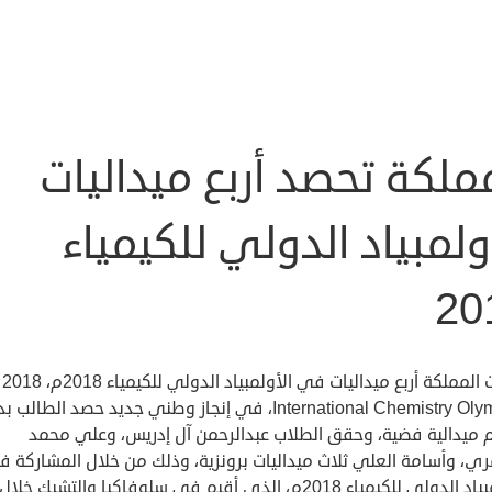
ملكة تحصد أربع ميداليات
ولمبياد الدولي للكيمياء
20
حصدت المملكة أربع ميداليات في الأولمبياد الدولي للكيمياء 2018م، 2018
International Chemistry Olympiad، في إنجاز وطني جديد حصد الطالب ‏ب
م ميدالية فضية، وحقق الطلاب عبدالرحمن آل إدريس، وعلي محمد
ي، ‏وأسامة العلي ثلاث ميداليات برونزية، وذلك من خلال المشاركة 
الأولمبياد الدولي للكيمياء 2018م، الذي أقيم في سلوفاكيا والتشيك خلال