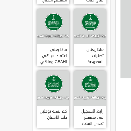
فني رعاية
التعقيم الطبي
مرضى 3
ماذا يعني
ماذا يعني
تصنيف
اعتماد سباهي
السعودية
CBAHI وماهي
الائتماني AA1
معاييره
رابط التسجيل
كم نسبة توطين
في معسكر
طب الأسنان
تحدي الفضاء