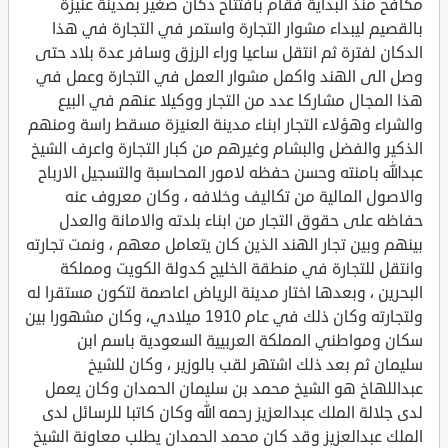
مكافح منذ البداية فقام بافتتاح دكان صغير بمدينة عنيزة
بالقصيم ليبداء مشوار التجارة واستمر في التجارة في هذا
الدكان لفترة ثم انتقل ساعيا وراء الرزق وسافر عدة بلاد حتى
وصل الى الهند واكمل مشوار العمل في التجارة وعمل في
هذا المجال مشاركا عدد من التجار ووكيلا عنهم في البيع
والشراء وهؤلاء التجار ابناء مدينة العنيزة مسقط راسة ومنهم
الذكير والفضل والبشام وغيرهم من كبار التجارة واعرف الشيخ
عبدالله بامنته وحسن حفظه لامور المحاسبة والتسجيل الارباح
والاصول المالية من تكاليف وخلافه ، وكان معروف عنه
حفاظه على حقوق التجار من ابناء بلدته والامانة والعدل
بينهم وبين تجار الهند الذين كان يتعامل معهم ، ونمت تجارته
وانتقل للتجارة في منطقة الخليج كدولة الكويت ومملكة
البحرين ، وبعدها اختار مدينة الرياض اعاصمة لتكون مستقرا له
ولتجارته وكان ذلك في عام 1910 ميلادي، وكان مشهورا بين
سكان ومواطني المملكة العربيية السعودية باسم ابن
سليمان ثم بعد ذلك اشتهر لقب بالوزير ، وكان للشيخ
عبداللهاخ هو الشيخ محمد بن سليمان الحمدان وكان يعمل
لدى جلالة الملك عبدالعزيز رحمه الله وكان كاتبا للرسائل لدى
الملك عبدالعزيز وقد كان محمد الحمدان يطلب معاونة الشيخ