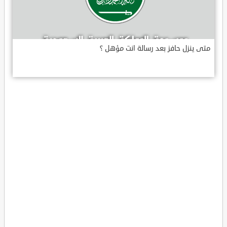
متى ينزل حافز بعد رسالة انت مؤهل ؟