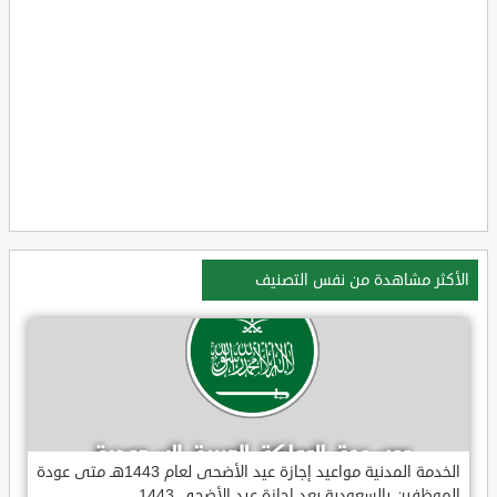
الأكثر مشاهدة من نفس التصنيف
الخدمة المدنية مواعيد إجازة عيد الأضحى لعام 1443هـ متى عودة
الموظفين بالسعودية بعد إجازة عيد الأضحى 1443