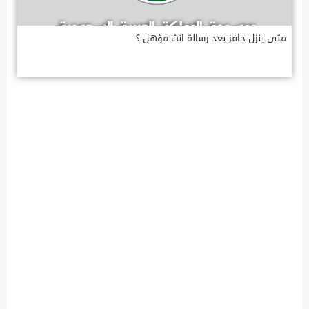
متى ينزل حافز بعد رسالة انت مؤهل ؟