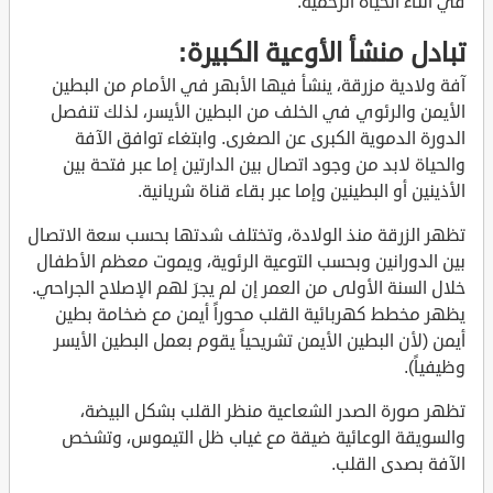
في أثناء الحياة الرحمية.
تبادل منشأ الأوعية الكبيرة:
آفة ولادية مزرقة، ينشأ فيها الأبهر في الأمام من البطين
الأيمن والرئوي في الخلف من البطين الأيسر، لذلك تنفصل
الدورة الدموية الكبرى عن الصغرى. وابتغاء توافق الآفة
والحياة لابد من وجود اتصال بين الدارتين إما عبر فتحة بين
الأذينين أو البطينين وإما عبر بقاء قناة شريانية.
تظهر الزرقة منذ الولادة، وتختلف شدتها بحسب سعة الاتصال
بين الدورانين وبحسب التوعية الرئوية، ويموت معظم الأطفال
خلال السنة الأولى من العمر إن لم يجرَ لهم الإصلاح الجراحي.
يظهر مخطط كهربائية القلب محوراً أيمن مع ضخامة بطين
أيمن (لأن البطين الأيمن تشريحياً يقوم بعمل البطين الأيسر
وظيفياً).
تظهر صورة الصدر الشعاعية منظر القلب بشكل البيضة،
والسويقة الوعائية ضيقة مع غياب ظل التيموس، وتشخص
الآفة بصدى القلب.