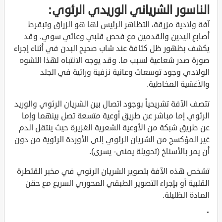
الناسور الشرياني الوريدي الرئوي:
آفة ولادية مزرقة، التظاهر الرئيس لها هو الزراق وتبقرط
أصابع اليدين والقدمين مع فحص قلبي وعائي سوي. وقد
يكشف بظهور ظل كثافة عند شاب صحيح البدن في أثناء إجراء
صورة صدر شعاعية لسبب ما. وقد يوجه الانتباه لهذا التشوه
الولادي وجود توسعات وعائية نزفية وراثية في الجلد
والأغشية المخاطية.
تتصف الآفة تشريحياً بوجود اتصال بين الشريان الرئوي والوريد
الرئوي إما مباشر عن طريق أوعية متسعة تصل بينهما وإما
عن طريق شبكة من الأوعية الشعرية الغزيرة حيث ينتقل الدم
غير المؤكسج من الشريان الرئوي إلى الأوردة الرئوية من دون
أن يمر بالأسناخ (تحويلة يمنى- يسرى).
تشخص هذه الآفة بتصوير الشريان الرئوي في مخبر القثطرة
القلبية أو بإجراء التصوير الطبقي المحوري السريع مع حقن
المادة الظليلة.
"