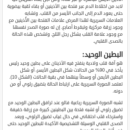
لابد من اختلاط الدم عبر فتحة بين الأذينين أو بقاء ثقبة بيضوية
حتى يعود الدم إلى الجانب الأيسر من القلب. وتشابه
العلامات السريرية لهذا المرض علامات الفتحة بين الأُذينين مع
وجود زرقة مركزية وتبقرط أصابع. إن له صورة الصدر نفسها
مع وجود علامة القلب بشكل رجل الثلج. وتشخص هذه الحالة
بالصدى القلبي.
البطين الوحيد:
هو آفة قلب ولادية ينفتح فيه الأذينان على بطين وحيد رئيس
يأخذ في 90% من الحالات شكل البطين الأيسر، أو شكل
البطين الأيمن أو وسطاً بينهما في بقية الحالات (الشكل 10).
تعتمد الصورة السريرية على ارتباط الحالة بتضيق رئوي أو من
دونه.
تشبه الصورة السريرية رباعية فالو عند ترافق البطين الوحيد مع
تضيق رئوي أو تشبه فتحة بين البطينين كبيرة مع زرقة خفيفة
واسترخاء قلب احتقاني في حال غياب تضيق الرئوي، ويعد
الصدى القلبي الوسيلة التشخيصية الأكيدة للبطين الوحيد حتى