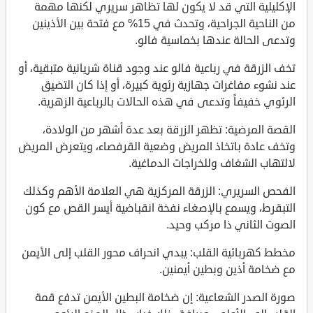
الإكليلية التي قد لا يكون لها تظاهر سريري لكنها مهمة
من الناحية الجراحية، وتحدث في 15% مع فتحة بين الأذينين
وتدعى الحالة عندها بخماسية فالو.
تخف الزرقة في رباعية فالو عند وجود قناة شريانية متبقية، أو
عند نشوء مفاغرات جهازية رئوية كبيرة، أو إذا كان التضيق
الرئوي خفيفاً وتدعى في هذه الحالات بالرباعية الزهرية.
القصة المرضية: تظهر الزرقة بعد عدة أشهر من الولادة،
وتخف عادة باتخاذ المريض وضعية القرفصاء، ويتعرض المريض
لالتهاب الشغاف وللخراجات الدماغية.
الفحص السريري: الزرقة المركزية هي العلامة الأهم وكذلك
التبقرط، ويسمع بالإصغاء نفخة انقباضية أيسر القص مع كون
الصوت الثاني ذا مركب وحيد.
مخطط كهربائية القلب: يبدي انحراف محور القلب إلى الأيمن
مع ضخامة أذين وبطين أيمنين.
صورة الصدر الشعاعية: إن ضخامة البطين الأيمن تدفع قمة