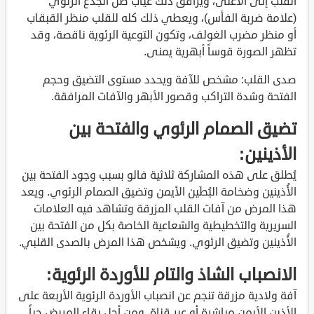
القلب إلى الأعلى، ويرافق ذلك غياب ظل الجذع الرئوي
(علامة ضربة الفأس)، ويعطي ذلك كله للقلب منظر القبقاب
أو منظر مضرب الغولف، وتكون التوعية الرئوية ناقصة، وقد
تظهر الصورة قوساً أبهرية يمنى.
صدى القلب: مشخص للآفة ويحدد مستوى التضيق وحجم
الفتحة وشدة التراكب وقصور الأبهر والآفات المرافقة.
تضيق الصمام الرئوي والفتحة بين
الأذينين:
يُطلق على هذه المشاركة ثلاثية فالو بسبب وجود الفتحة بين
الأُذينين وضخامة البُطَين الأيمن وتضيق الصمام الرئوي. ويعد
هذا المرض من آفات القلب المزرقة وتشاهد فيه العلامات
السريرية والتخطيطية والشعاعية الخاصة بكل من الفتحة بين
الأُذينين وتضيق الرئوي. ويشخص هذا المرض بالصدى القلبي.
الانصباب الشاذ والتام للأوردة الرئوية:
آفة ولادية مزرقة تنجم عن انصباب الأوردة الرئوية الأربعة على
الأذين الأيمن مباشرة أو عبر قناة. ومن أجل بقاء المريض حياً