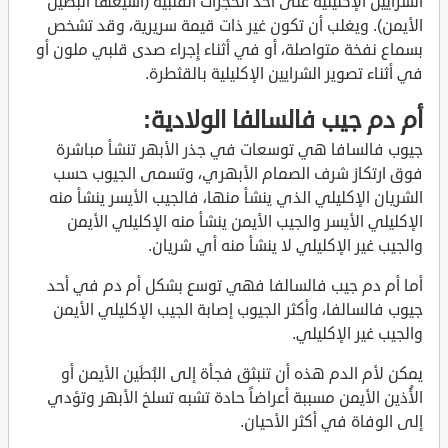
الشرايين الإكليلية على أحد الحجرات القلبية (أشيعها البُطَين
الأيمن). ويغلب أن تكون غير ذات قيمة سريرية، وقد تشخص
بسماع نفخة متواصلة، أو في أثناء إِجراء صدى قلبي ملون أو
في أثناء تصوير الشرايين الإكليلية بالقثطرة.
أم دم جيب فالسالفا الولادية:
جيوب فالسافا هي توسعات في جذر الأبهر تنشأ مباشرة
فوق ارتكاز شرف الصمام الأبهري، وتسمى الجيوب حسب
الشريان الإكليلي الذي ينشأ منها، فالجيب الأيسر ينشأ منه
الإكليلي الأيسر والجيب الأيمن ينشأ منه الإكليلي الأيمن
والجيب غير الإكليلي لا ينشأ منه أي شريان.
أما أم دم جيب فالسالفا فهي توسع بشكل أم دم في أحد
جيوب فالسالفا، وأكثر الجيوب إصابة الجيب الإكليلي الأيمن
والجيب غير الإكليلي.
يمكن لأم الدم هذه أن تنبثق فجأة إلى البُطَين الأيمن أو
الأُذين الأيمن مسببة أعراضاً حادة تشبه تسلخ الأبهر وتؤدي
إلى الوفاة في أكثر الأحيان.