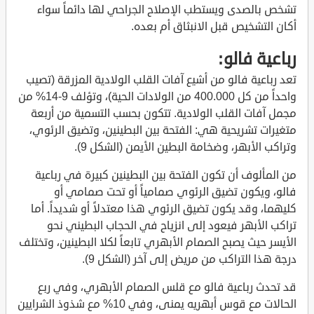
تشخص بالصدى ويستطب الإصلاح الجراحي لها دائماً سواء
أكان التشخيص قبل الانبثاق أم بعده.
رباعية فالو:
تعد رباعية فالو من أشيع آفات القلب الولادية المزرقة (تصيب
واحداً من كل 400.000 من الولادات الحية)، وتؤلف 9-14% من
مجمل آفات القلب الولادية. تتكون بحسب التسمية من أربعة
متغيرات تشريحية هي: الفتحة بين البطينين، وتضيق الرئوي،
وتراكب الأبهر، وضخامة البطين الأيمن (الشكل 9).
من المألوف أن تكون الفتحة بين البطينين كبيرة في رباعية
فالو، ويكون تضيق الرئوي صمامياً أو تحت صمامي أو
كليهما، وقد يكون تضيق الرئوي هذا معتدلاً أو شديداً. أما
تراكب الأبهر فيعود إلى انزياح في الحجاب البطيني نحو
الأيسر حيث يصبح الصمام الأبهري تابعاً لكلا البطينين، وتختلف
درجة هذا التراكب من مريض إلى آخر (الشكل 9).
قد تحدث رباعية فالو مع قلس الصمام الأبهري، وفي ربع
الحالات مع قوس أبهريه يمنى، وفي 10% مع شذوذ الشرايين