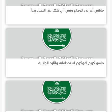
ماهي أعراض الوحام وفي أي شهر من الحمل يبدأ
ماهو كريم افوكوم استخداماته وآثاره الجانبية