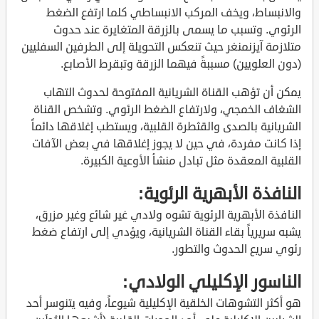
والانبساط، ويخف المركب الانبساطي كلما ارتفع الضغط
الرئوي. وتسبب ما يسمى بالزرقة المتغايرة عند حدوث
متلازمة آيزنمنغر حيث تنعكس التحويلة إلى الطرفين السفليين
(دون العلويين) مسببةً فيهما الزرقة وتبقرط الأصابع.
يمكن أن تؤهب القناة الشريانية المفتوحة لحدوث التهاب
الشغاف الخمجي، ولارتفاع الضغط الرئوي. وتشخص القناة
الشريانية بالصدى والقثطرة القلبية، ويستطب إغلاقها دائماً
إذا كانت مفردة، في حين لا يجوز إغلاقها في بعض الآفات
القلبية المعقدة مثل تبادل منشأ الأوعية الكبيرة.
النافذة الأبهرية الرئوية:
النافذة الأبهرية الرئوية تشوه ولادي غير شائع وغير مزرق،
يشبه سريرياً بقاء القناة الشريانية، ويؤدي إلى ارتفاع ضغط
رئوي سريع الحدوث والتطور.
الناسور الإكليلي الولادي:
هو أكثر التشوهات الخلقية الإكليلية شيوعاً، وفيه يتنوسر أحد