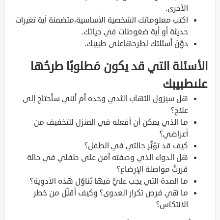
الأخرى.
اكتب معلوماتك الشخصية الأساسية،متضمنة أية تغيرات
حديثة أو أية ضغوطات في حياتك.
دوِّنْ أسئلتك لطرحهاعلى طبيبك.
الأسئلة التي قد يكون مَطلوبًا طرحُها
علىطبيبك
هل سيزول التهاب الثدي وحده أم أنني سأحتاج إلى
علاج؟
ما الذي يمكن أن أفعله في المنزل للتخفيف من
أعراضي؟
كيف قد تؤثِّر حالتي في الطفل؟
هل الدواء الذي وصفته آمن على طفلي في حالة
قررتُ مواصلة الإرضاع؟
ما المدة التي يجب عليَّ فيها تَناوُل هذه الأدوية؟
ما هي فرص تكرار العدوى؟ وكيف أقلِّل من خطر
الانتكاس؟