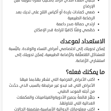
تجنَّبي امتلاء الثدي الزائد بالحليب لفترة طويلة قبل
الإرضاع
ضعي كمادات باردة أو أكياس الثلج على ثديك بعد
الرضاعة الطبيعية
ارتدي حمالة صدر داعمة
خصّصي وقتًا كافيًا للراحة قدر الإمكان
الاستعداد لموعدك
يُمكن تحويلك إلى اختصاصي أمراض النساء والولادة. بالنِّسبة
للمشاكل المُتعلِّقة بالرَّضاعة الطبيعية، يُمكِن تحويلك إلى
استشاري الرَّضاعة.
ما يمكنك فعله؟
اكتب الأعراض المَرَضية التي تشعُر بها،بما فيها
الأعراض التي قد تبدو غير مرتبطة بالسبب الذي حدَّدتَ
من أجله الموعد الطبي.
جهِّز قائمةً بجميع الأدويةوالفيتامينات والمكملات
الغذائية التي تتناولها.
اكتب معلوماتك الدوائية الأساسية،متضمنة الحالات