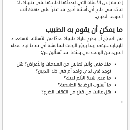
إضافةً إلى الأسئلة التي أعددتَها لطرحها على طبيبكَ، لا
تتردَّد في طرح أي أسئلة أخرى قد تطرأ على ذهنكَ أثناء
الموعد الطبي.
ما يمكن أن يقوم به الطبيب
من المرجَّح أن يطرح عليكَ طبيبكَ عددًا من الأسئلة. الاستعداد
للإجابة عليهم ربما يوفِّر الوقت لمناقشة أي نقاط تود قضاء
المزيد من الوقت في بحثها. قد تُسأَلين عن:
منذ متى وأنتِ تعانين من العلامات والأعراض؟ هل
توجد في ثدي واحد أم في كلا الثديين؟
ما مدى شدة الألم لديك؟
ما أسلوب الرضاعة الطبيعية؟
هل عانيتِ من قبلُ من التهاب الضرع؟
"