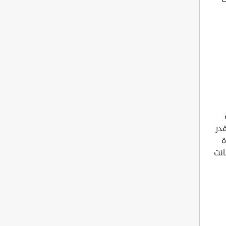
قدر
ة
انت