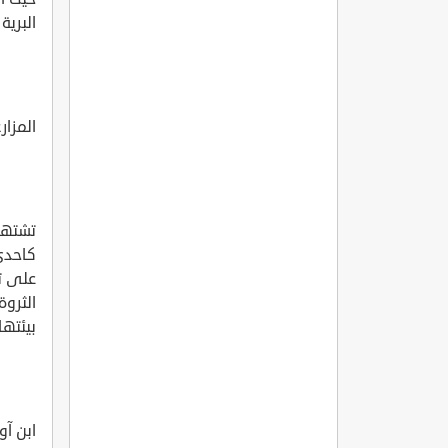
البرية
المزار
تشتهر 
كاحدى 
على ت
الثروة
بيئتها
ابن آ