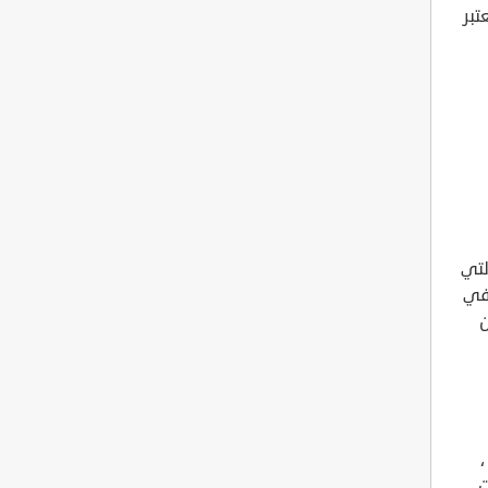
تبر
لتي
 في
ن
ت