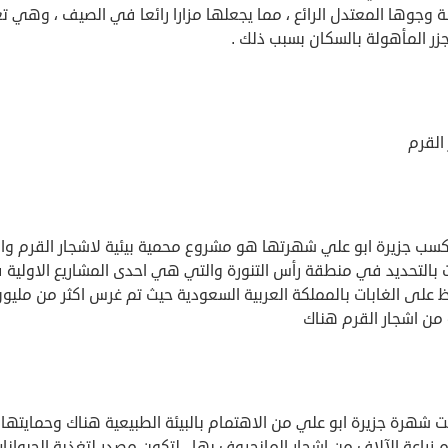
ة وجوها المعتدل الرائع ، مما يجعلها مزارا رائعا في الصيف ، وهي تع
زر المأهولة بالسكان بسبب ذلك .
 القرم
كسب جزيرة ابو علي شهرتها هو مشروع محمية بيئية لاشجار القرم وا
 بالتحديد في منطقة رأس التنورة والتي هي احدى المشاريع الاولية
 على الغابات بالمملكة العربية السعودية حيث تم غرس اكثر من مليو
من اشجار القرم هناك
 شهرة جزيرة ابو علي من الاهتمام بالبيئة الطبيعية هناك وحمايتها ،
 زراعة الآلاف من اشجار المانجروف بها ، لتكون مصدر لتغذية الحيوانا