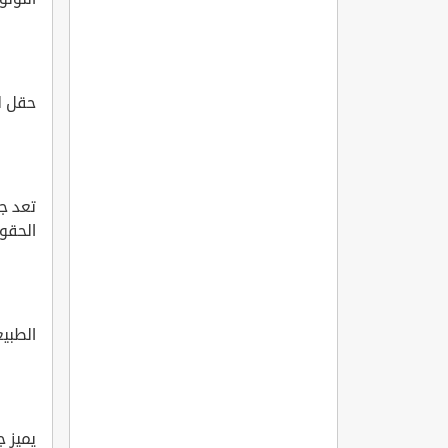
حقل ل
تعد جز
الحقول 
الطبيع
يميز ج