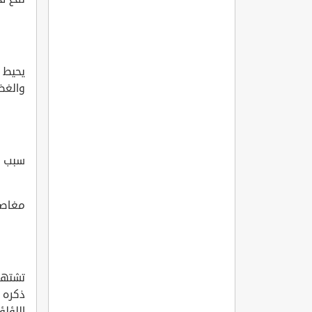
يحيط ج
والغضي
سبب ش
مغاصا
تشتهر 
ذكره 
اللؤلؤ