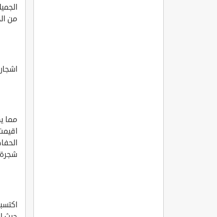
الجميل
من الج
اشجار
مما ي
اقيمت
الحفاظ
شجرة 
اكتسبت
حيث ام