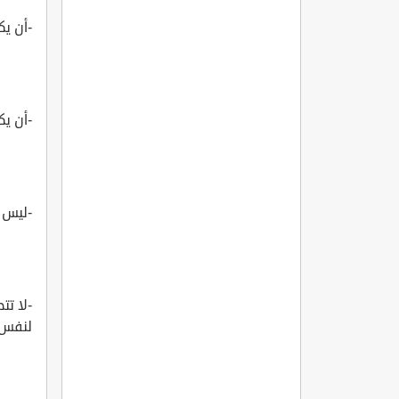
-أن يكو
-أن ي
-ليس ش
-لا تت
لنفس 