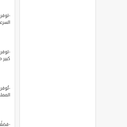
-توفر 
السرع
-توفر 
كبير م
-تُوفر
الممل
-فضلًا