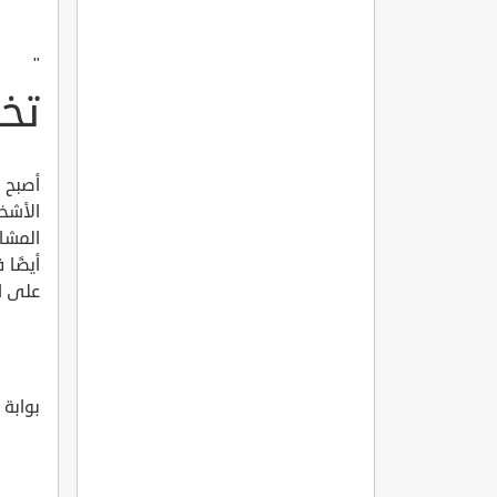
"
تخ
أصبح ا
الأشخ
المشار
أيضًا
على ار
بوابة 