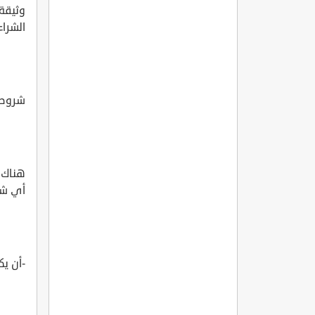
وثيقة
الشراء 
شروط 
هناك 
أي شخ
-أن ي