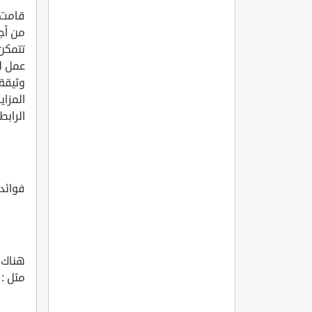
قامت و
من أجل
تتمكن
عمل ل
وثيقة 
المزاي
الرابط التالي :
فوائد 
هناك ع
مثل :