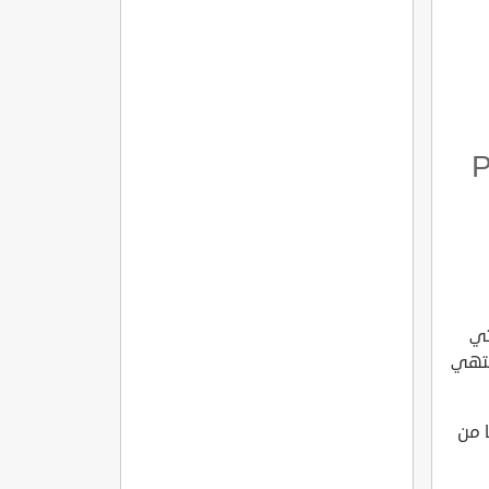
مميزاتها
وشروطها
يتي PERI
تي
نتهي
 من