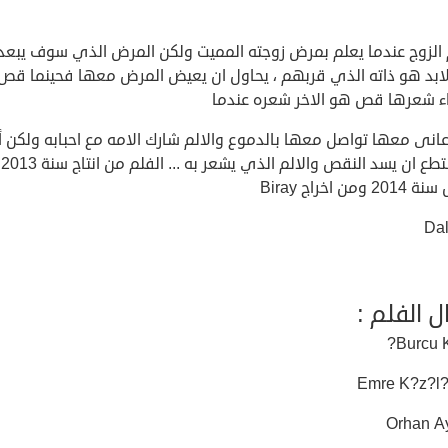
الزوج عندما يعلم بمرض زوجته المميت ولكن المرض الذي سوف يبعد
لابد هو ذاته الذي قربهم ، يحاول ان يعيض المرض معها فحينما قص
اء شعرها قص هو الاخر شعره عندما
انى معها تواصل معها بالدموع والالم شارك الامه مع احبابه ولكن أ
لم يستطع ان يسد النقص والالم الذي يشعر به ... الفلم من انتاج سنة 2013
ومن اخراج Biray
Dal
ل الفلم :
Burcu K
Emre K?z?l