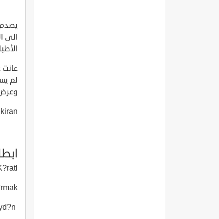
يصدم 
الى ا
الأطب
عانت ع
وعرض سنة 2014 
kiran
ابطا
?ratl?
?rmak
Orhan Ayd?n