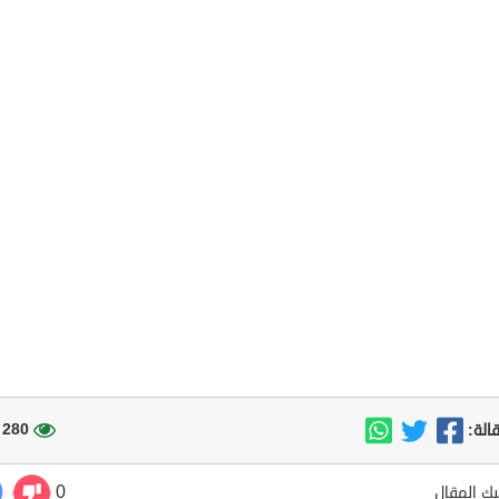
280 مشاهدة
الة:
0
ك المقال