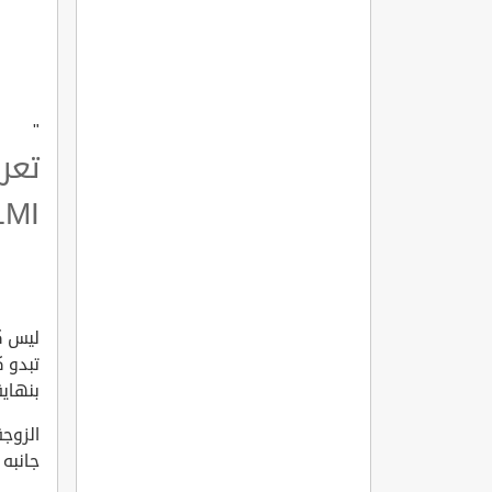
"
LMI
ليس ك
تبدو 
بنهاية
الزوج
جانبه