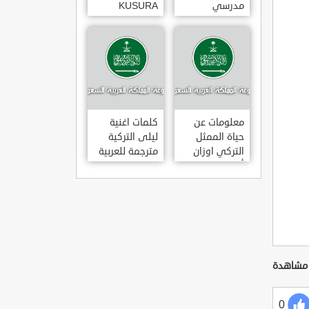
مدرسي
KUSURA
رومانسي و
BAKMA
كوميدي و
مترجمة للعربية
درامي مدبلج.
غناء المطربة
في تركيا
سيزن أكسو
SEZEN AKSU
معلومات عن
كلمات اغنية
حياة الممثل
ليلى التركية
التركي اوزان
مترجمة للعربية
أكبابا OZAN
غناء المطرب
AKBABA
مراد دالكليليتش
و المطرب بويغار
MURAT
DALK?L?Ç
FEAT.
BOYGAR
LEYLA
0