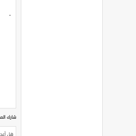
"
شارك المق
هل أعجب